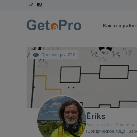
LV
RU
Как это рабо
Просмотры: 222
Ēriks
Был на сайте: 5 дней на
Юридическое лицо · Зар