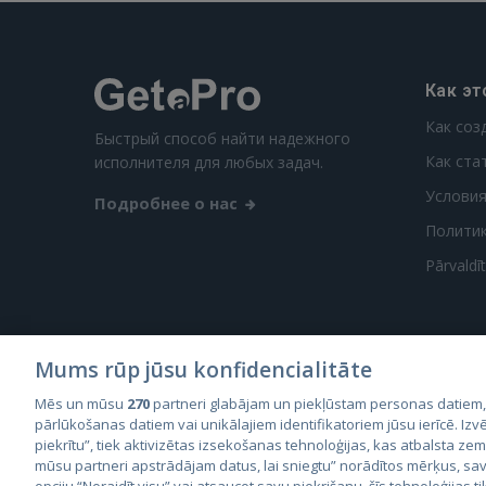
Как эт
Как соз
Быстрый способ найти надежного
Как ста
исполнителя для любых задач.
Условия
Подробнее о нас
Полити
Pārvaldī
Mums rūp jūsu konfidencialitāte
Mēs un mūsu
270
partneri glabājam un piekļūstam personas datiem
City2
pārlūkošanas datiem vai unikālajiem identifikatoriem jūsu ierīcē. Izvē
City
piekrītu”, tiek aktivizētas izsekošanas tehnoloģijas, kas atbalsta ze
mūsu partneri apstrādājam datus, lai sniegtu” norādītos mērķus, sav