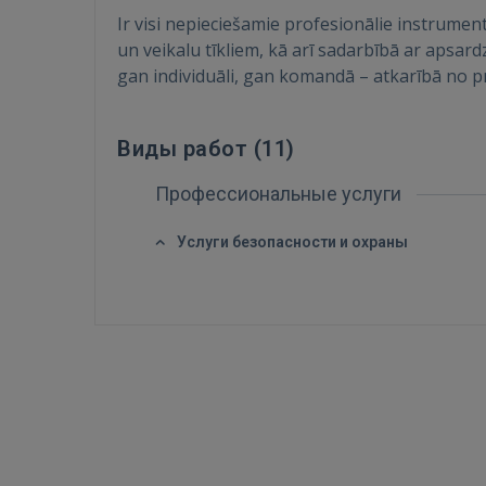
Ir visi nepieciešamie profesionālie instrumen
un veikalu tīkliem, kā arī sadarbībā ar apsa
gan individuāli, gan komandā – atkarībā no p
Виды работ (
11
)
Профессиональные услуги
Услуги безопасности и охраны