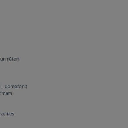
Войти
un rūteri
ВОЙТИ
Забыли пароль?
Запомнить?
ļi, domofoni)
FACEBOOK
formām
GOOGLE
m zemes
 Sign in with Apple