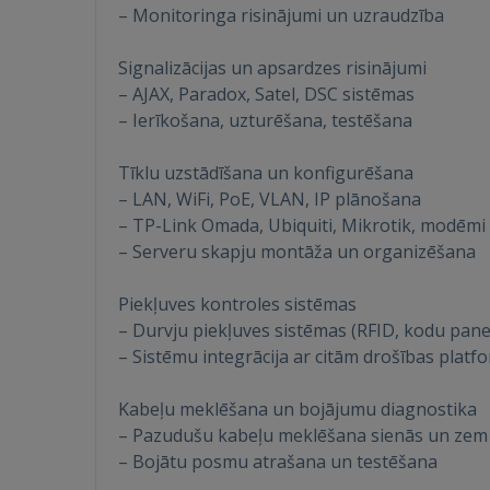
– Monitoringa risinājumi un uzraudzība
Signalizācijas un apsardzes risinājumi
– AJAX, Paradox, Satel, DSC sistēmas
– Ierīkošana, uzturēšana, testēšana
Tīklu uzstādīšana un konfigurēšana
– LAN, WiFi, PoE, VLAN, IP plānošana
– TP-Link Omada, Ubiquiti, Mikrotik, modēmi 
– Serveru skapju montāža un organizēšana
Piekļuves kontroles sistēmas
– Durvju piekļuves sistēmas (RFID, kodu pane
– Sistēmu integrācija ar citām drošības plat
Kabeļu meklēšana un bojājumu diagnostika
– Pazudušu kabeļu meklēšana sienās un ze
– Bojātu posmu atrašana un testēšana