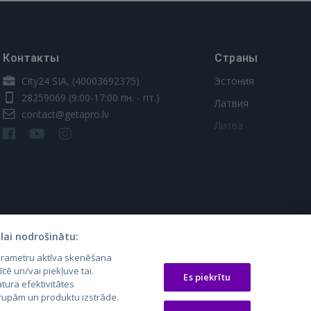
Контакты
Страны
City24 SIA, (40003692375)
Эстония
28259069
(9:00-17:00 пн. - пт.)
Латвия
contact@getapro.lv
Литва
lai nodrošinātu:
parametru aktīva skenēšana
os.lt
auto24.ee
Osta.ee
īcē un/vai piekļuve tai.
Es piekrītu
laugos.lt
KV.ee
KuldneBörs.ee
tura efektivitātes
 grupām un produktu izstrāde.