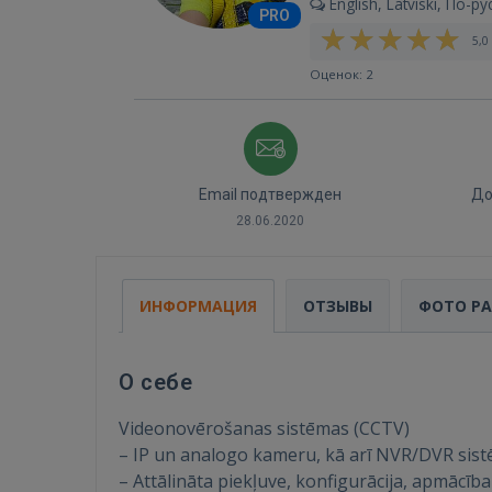
English, Latviski, По-ру
PRO
5,0 
Оценок: 2
Email подтвержден
До
28.06.2020
ИНФОРМАЦИЯ
ОТЗЫВЫ
ФОТО Р
О себе
Videonovērošanas sistēmas (CCTV)
– IP un analogo kameru, kā arī NVR/DVR sistē
– Attālināta piekļuve, konfigurācija, apmācība