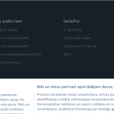
о работает
GetaPro
дать заказ
О проекте
ть исполнителем
Обратная связь
 использования
Вопросы и Ответы
ка конфиденциальности
Блог
t preferences
Mēs un mūsu partneri apstrādājam datus, 
Precīzas atrašanās vietas izmantošana. Ierīces 
, piemēram,
4.lv
GetaPro.lv
Skelbiu.lt
Aruodas.lt
Kain
identifikācijas nolūkā. Informācijas ievietošana ier
loties opciju “Es
24.ee
GetaPro.ee
Autoplius.lt
CVbankas.lt
Pas
Personalizētas reklāmas un saturs, reklāmu un sa
m virsraksta “Mēs un
novērtēšana, analītiskā informācija par lietotāju
ukārt izvēloties