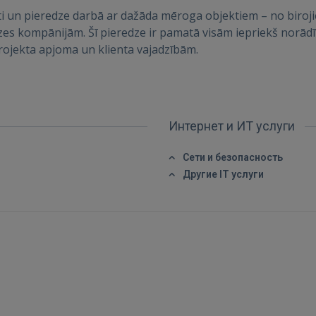
ti un pieredze darbā ar dažāda mēroga objektiem – no biroji
Ещё не зарегистрированы?
rdzes kompānijām. Šī pieredze ir pamatā visām iepriekš nor
rojekta apjoma un klienta vajadzībām.
РЕГИСТРАЦИЯ
Интернет и ИТ услуги
Сети и безопасность
Другие IT услуги