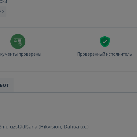
сски
/ 5
кументы проверены
Проверенный исполнитель
АБОТ
mu uzstādīšana (Hikvision, Dahua u.c.)