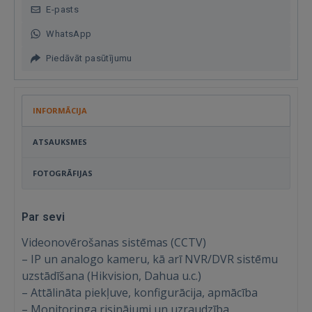
E-pasts
WhatsApp
Piedāvāt pasūtījumu
INFORMĀCIJA
ATSAUKSMES
FOTOGRĀFIJAS
Par sevi
Videonovērošanas sistēmas (CCTV)
– IP un analogo kameru, kā arī NVR/DVR sistēmu
uzstādīšana (Hikvision, Dahua u.c.)
– Attālināta piekļuve, konfigurācija, apmācība
– Monitoringa risinājumi un uzraudzība