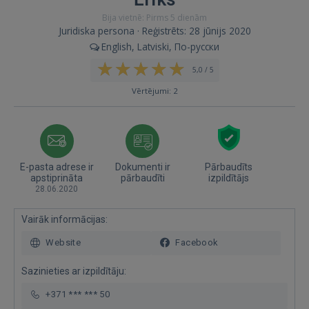
Bija vietnē: Pirms 5 dienām
Juridiska persona · Reģistrēts: 28 jūnijs 2020
English, Latviski, По-русски
5,0 / 5
Vērtējumi: 2
E-pasta adrese ir
Dokumenti ir
Pārbaudīts
apstiprināta
pārbaudīti
izpildītājs
28.06.2020
Vairāk informācijas:
Website
Facebook
Sazinieties ar izpildītāju:
+371 *** *** 50