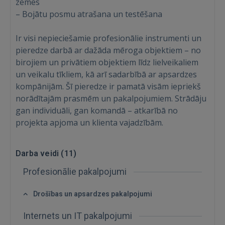
zemes
– Bojātu posmu atrašana un testēšana
IENĀKT
Ir visi nepieciešamie profesionālie instrumenti un
pieredze darbā ar dažāda mēroga objektiem – no
Aizmirsāt paroli?
Atcerēties?
birojiem un privātiem objektiem līdz lielveikaliem
un veikalu tīkliem, kā arī sadarbībā ar apsardzes
FACEBOOK
kompānijām. Šī pieredze ir pamatā visām iepriekš
norādītajām prasmēm un pakalpojumiem. Strādāju
gan individuāli, gan komandā – atkarībā no
GOOGLE
projekta apjoma un klienta vajadzībām.
 Sign in with Apple
Darba veidi (
11
)
Vēl neesat reģistrējies?
Profesionālie pakalpojumi
REĢISTRĀCIJA
Drošības un apsardzes pakalpojumi
Internets un IT pakalpojumi