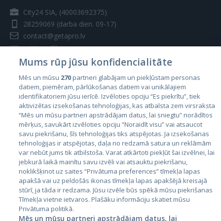
City24 SIA, (40003692375)
28259069
(darba dien. 09-17)
contact@getapro.lv
Mums rūp jūsu konfidencialitāte
Mēs un mūsu
270
partneri glabājam un piekļūstam personas
datiem, piemēram, pārlūkošanas datiem vai unikālajiem
Valstis
identifikatoriem jūsu ierīcē. Izvēloties opciju “Es piekrītu”, tiek
aktivizētas izsekošanas tehnoloģijas, kas atbalsta zem virsraksta
Igaunija
“Mēs un mūsu partneri apstrādājam datus, lai sniegtu” norādītos
Latvija
mērķus, savukārt izvēloties opciju “Noraidīt visu” vai atsaucot
savu piekrišanu, šīs tehnoloģijas tiks atspējotas. Ja izsekošanas
Lietuva
tehnoloģijas ir atspējotas, daļa no redzamā satura un reklāmām
var nebūt jums tik atbilstoša. Varat atkārtoti piekļūt šai izvēlnei, lai
jebkurā laikā mainītu savu izvēli vai atsauktu piekrišanu,
noklikšķinot uz saites “Privātuma preferences” tīmekļa lapas
apakšā vai uz peldošās ikonas tīmekļa lapas apakšējā kreisajā
stūrī, ja tāda ir redzama. Jūsu izvēle būs spēkā mūsu piekrišanas
Tīmekļa vietne ietvaros. Plašāku informāciju skatiet mūsu
Privātuma politikā.
Mēs un mūsu partneri apstrādājam datus, lai