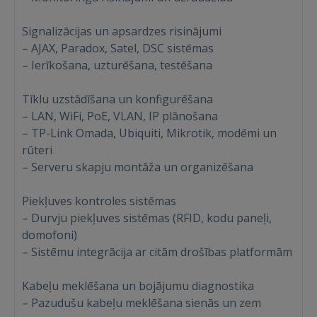
Signalizācijas un apsardzes risinājumi
– AJAX, Paradox, Satel, DSC sistēmas
– Ierīkošana, uzturēšana, testēšana
Tīklu uzstādīšana un konfigurēšana
– LAN, WiFi, PoE, VLAN, IP plānošana
– TP-Link Omada, Ubiquiti, Mikrotik, modēmi un
rūteri
– Serveru skapju montāža un organizēšana
Piekļuves kontroles sistēmas
– Durvju piekļuves sistēmas (RFID, kodu paneļi,
domofoni)
Ienākt
– Sistēmu integrācija ar citām drošības platformām
Kabeļu meklēšana un bojājumu diagnostika
– Pazudušu kabeļu meklēšana sienās un zem