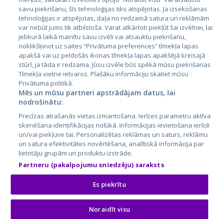
savu piekrišanu, šīs tehnoloģijas tiks atspējotas. Ja izsekošanas
Литва
tehnoloģijas ir atspējotas, daļa no redzamā satura un reklāmām
var nebūt jums tik atbilstoša. Varat atkārtoti piekļūt šai izvēlnei, lai
jebkurā laikā mainītu savu izvēli vai atsauktu piekrišanu,
noklikšķinot uz saites “Privātuma preferences” tīmekļa lapas
apakšā vai uz peldošās ikonas tīmekļa lapas apakšējā kreisajā
stūrī, ja tāda ir redzama. Jūsu izvēle būs spēkā mūsu piekrišanas
Tīmekļa vietne ietvaros. Plašāku informāciju skatiet mūsu
Privātuma politikā.
Mēs un mūsu partneri apstrādājam datus, lai
nodrošinātu:
City24.lv
CVbankas.lt
Precīzas atrašanās vietas izmantošana. Ierīces parametru aktīva
City24.ee
Kainos.lt
skenēšana identifikācijas nolūkā. Informācijas ievietošana ierīcē
GetaPro.lv
Paslaugos.lt
un/vai piekļuve tai. Personalizētas reklāmas un saturs, reklāmu
GetaPro.ee
auto24.ee
un satura efektivitātes novērtēšana, analītiskā informācija par
lietotāju grupām un produktu izstrāde.
Skelbiu.lt
KV.ee
Partneru (pakalpojumu sniedzēju) saraksts
Autoplius.lt
Osta.ee
Aruodas.lt
KuldneBörs.ee
Es piekrītu
Noraidīt visu