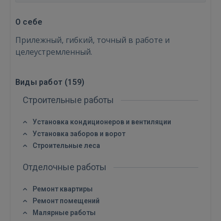
О себе
Прилежный, гибкий, точный в работе и
целеустремленный.
Виды работ (
159
)
Строительные работы
Установка кондиционеров и вентиляции
Установка заборов и ворот
Строительные леса
Отделочные работы
Ремонт квартиры
Ремонт помещений
Малярные работы