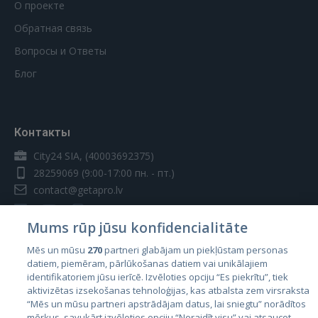
О проекте
Обратная связь
Вопросы и Ответы
Блог
Контакты
City24 SIA, (40003692375)
28259069
(9:00-17:00 пн. - пт.)
contact@getapro.lv
Mums rūp jūsu konfidencialitāte
Mēs un mūsu
270
partneri glabājam un piekļūstam personas
datiem, piemēram, pārlūkošanas datiem vai unikālajiem
Страны
identifikatoriem jūsu ierīcē. Izvēloties opciju “Es piekrītu”, tiek
aktivizētas izsekošanas tehnoloģijas, kas atbalsta zem virsraksta
Эстония
“Mēs un mūsu partneri apstrādājam datus, lai sniegtu” norādītos
Латвия
mērķus, savukārt izvēloties opciju “Noraidīt visu” vai atsaucot