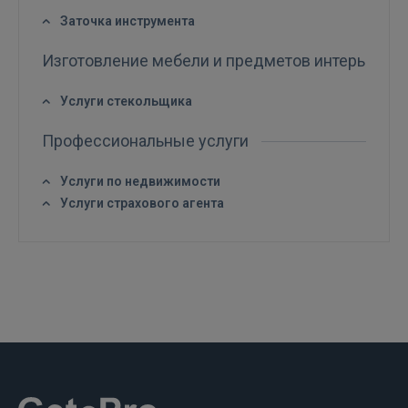
Заточка инструмента
FACEBOOK
Изготовление мебели и предметов интерьера
GOOGLE
Услуги стекольщика
Профессиональные услуги
 Sign in with Apple
Услуги по недвижимости
Ещё не зарегистрированы?
Услуги страхового агента
РЕГИСТРАЦИЯ