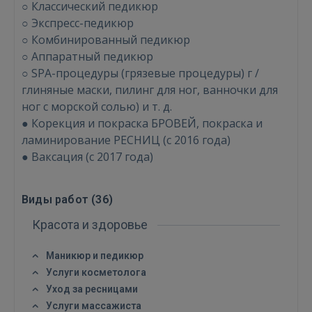
○ Классический педикюр
○ Экспресс-педикюр
○ Комбинированный педикюр
○ Аппаратный педикюр
○ SPA-процедуры (грязевые процедуры) г /
глиняные маски, пилинг для ног, ванночки для
ВОЙТИ
ног с морской солью) и т. д.
Забыли пароль?
Запомнить?
● Корекция и покраска БРОВЕЙ, покраска и
ламинирование РЕСНИЦ (с 2016 года)
● Ваксация (с 2017 года)
FACEBOOK
Виды работ (
36
)
GOOGLE
Красота и здоровье
 Sign in with Apple
Маникюр и педикюр
Услуги косметолога
Ещё не зарегистрированы?
Уход за ресницами
Услуги массажиста
РЕГИСТРАЦИЯ