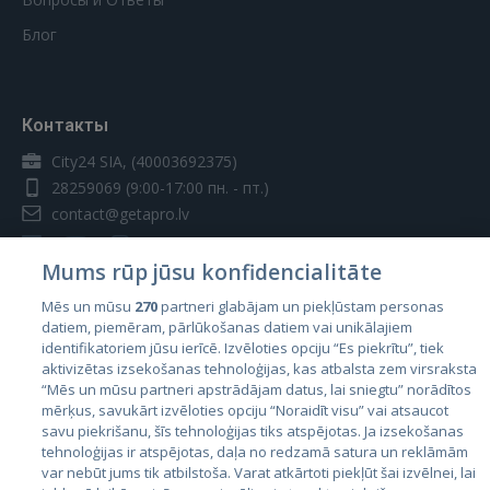
Блог
Контакты
City24 SIA, (40003692375)
28259069
(9:00-17:00 пн. - пт.)
contact@getapro.lv
Mums rūp jūsu konfidencialitāte
Mēs un mūsu
270
partneri glabājam un piekļūstam personas
datiem, piemēram, pārlūkošanas datiem vai unikālajiem
Страны
identifikatoriem jūsu ierīcē. Izvēloties opciju “Es piekrītu”, tiek
aktivizētas izsekošanas tehnoloģijas, kas atbalsta zem virsraksta
Эстония
“Mēs un mūsu partneri apstrādājam datus, lai sniegtu” norādītos
Латвия
mērķus, savukārt izvēloties opciju “Noraidīt visu” vai atsaucot
savu piekrišanu, šīs tehnoloģijas tiks atspējotas. Ja izsekošanas
Литва
tehnoloģijas ir atspējotas, daļa no redzamā satura un reklāmām
var nebūt jums tik atbilstoša. Varat atkārtoti piekļūt šai izvēlnei, lai