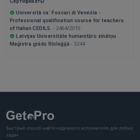
FACEBOOK
Сертификаты
Università ca` Foscari di Venezia -
GOOGLE
Professional qualification course for teachers
-
2464/2010
of Italian CEDILS.
Latvijas Universitāte humanitāro zinātņu
 Sign in with Apple
-
3244
Maģistra grāds filoloģijā
Ещё не зарегистрированы?
РЕГИСТРАЦИЯ
Быстрый способ найти надежного исполнителя для любых
задач.