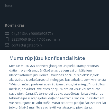
Блог
Контакты
City24 SIA, (40003692375)
28259069
(9:00-17:00 пн. - пт.)
contact@getapro.lv
Mums rūp jūsu konfidencialitāte
Mēs un mūsu
270
partneri glabājam un piekļūstam personas
datiem, piemēram, pārlūkošanas datiem vai unikālajiem
Страны
identifikatoriem jūsu ierīcē. Izvēloties opciju “Es piekrītu”, tiek
aktivizētas izsekošanas tehnoloģijas, kas atbalsta zem virsraksta
Эстония
“Mēs un mūsu partneri apstrādājam datus, lai sniegtu” norādītos
Латвия
mērķus, savukārt izvēloties opciju “Noraidīt visu” vai atsaucot
savu piekrišanu, šīs tehnoloģijas tiks atspējotas. Ja izsekošanas
Литва
tehnoloģijas ir atspējotas, daļa no redzamā satura un reklāmām
var nebūt jums tik atbilstoša. Varat atkārtoti piekļūt šai izvēlnei, lai
jebkurā laikā mainītu savu izvēli vai atsauktu piekrišanu,