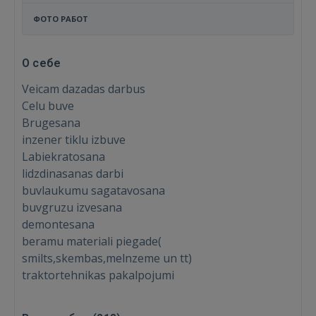
ФОТО РАБОТ
О себе
Veicam dazadas darbus
Celu buve
Brugesana
inzener tiklu izbuve
Labiekratosana
lidzdinasanas darbi
buvlaukumu sagatavosana
buvgruzu izvesana
demontesana
beramu materiali piegade(
smilts,skembas,melnzeme un tt)
traktortehnikas pakalpojumi