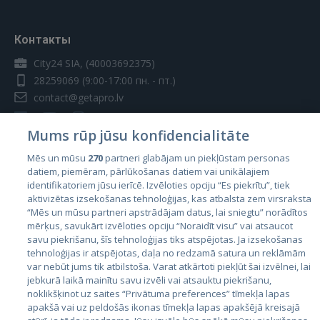
Контакты
City24 SIA, (40003692375)
28259069
(9:00-17:00 пн. - пт.)
contact@getapro.lv
Mums rūp jūsu konfidencialitāte
Mēs un mūsu
270
partneri glabājam un piekļūstam personas
datiem, piemēram, pārlūkošanas datiem vai unikālajiem
Страны
identifikatoriem jūsu ierīcē. Izvēloties opciju “Es piekrītu”, tiek
aktivizētas izsekošanas tehnoloģijas, kas atbalsta zem virsraksta
Эстония
“Mēs un mūsu partneri apstrādājam datus, lai sniegtu” norādītos
Латвия
mērķus, savukārt izvēloties opciju “Noraidīt visu” vai atsaucot
savu piekrišanu, šīs tehnoloģijas tiks atspējotas. Ja izsekošanas
Литва
tehnoloģijas ir atspējotas, daļa no redzamā satura un reklāmām
var nebūt jums tik atbilstoša. Varat atkārtoti piekļūt šai izvēlnei, lai
jebkurā laikā mainītu savu izvēli vai atsauktu piekrišanu,
noklikšķinot uz saites “Privātuma preferences” tīmekļa lapas
apakšā vai uz peldošās ikonas tīmekļa lapas apakšējā kreisajā