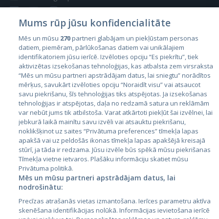
Mums rūp jūsu konfidencialitāte
Mēs un mūsu
270
partneri glabājam un piekļūstam personas
datiem, piemēram, pārlūkošanas datiem vai unikālajiem
Страны
identifikatoriem jūsu ierīcē. Izvēloties opciju “Es piekrītu”, tiek
aktivizētas izsekošanas tehnoloģijas, kas atbalsta zem virsraksta
Эстония
“Mēs un mūsu partneri apstrādājam datus, lai sniegtu” norādītos
Латвия
mērķus, savukārt izvēloties opciju “Noraidīt visu” vai atsaucot
savu piekrišanu, šīs tehnoloģijas tiks atspējotas. Ja izsekošanas
Литва
tehnoloģijas ir atspējotas, daļa no redzamā satura un reklāmām
var nebūt jums tik atbilstoša. Varat atkārtoti piekļūt šai izvēlnei, lai
jebkurā laikā mainītu savu izvēli vai atsauktu piekrišanu,
noklikšķinot uz saites “Privātuma preferences” tīmekļa lapas
apakšā vai uz peldošās ikonas tīmekļa lapas apakšējā kreisajā
stūrī, ja tāda ir redzama. Jūsu izvēle būs spēkā mūsu piekrišanas
Tīmekļa vietne ietvaros. Plašāku informāciju skatiet mūsu
Privātuma politikā.
Mēs un mūsu partneri apstrādājam datus, lai
nodrošinātu:
City24.lv
CVbankas.lt
Precīzas atrašanās vietas izmantošana. Ierīces parametru aktīva
City24.ee
Kainos.lt
skenēšana identifikācijas nolūkā. Informācijas ievietošana ierīcē
GetaPro.lv
Paslaugos.lt