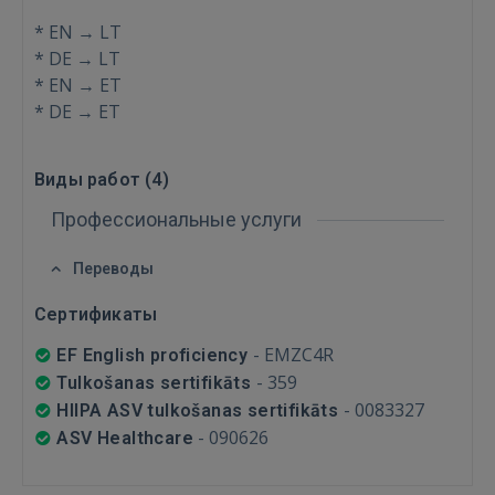
 Sign in with Apple
* EN → LT
* DE → LT
Ещё не зарегистрированы?
* EN → ET
* DE → ET
РЕГИСТРАЦИЯ
Виды работ (
4
)
Профессиональные услуги
Переводы
Сертификаты
-
EMZC4R
EF English proficiency
-
359
Tulkošanas sertifikāts
-
0083327
HIIPA ASV tulkošanas sertifikāts
-
090626
ASV Healthcare