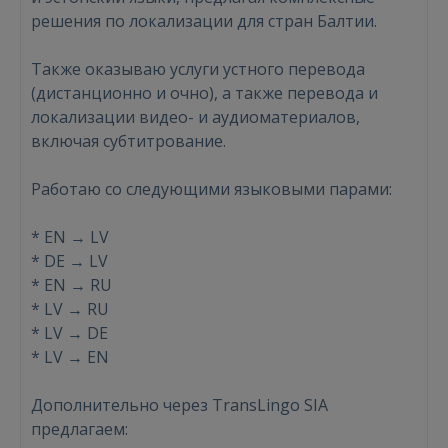
решения по локализации для стран Балтии.
Также оказываю услуги устного перевода
Войти
(дистанционно и очно), а также перевода и
локализации видео- и аудиоматериалов,
включая субтитрование.
Работаю со следующими языковыми парами:
* EN → LV
ВОЙТИ
* DE → LV
* EN → RU
Забыли пароль?
Запомнить?
* LV → RU
* LV → DE
FACEBOOK
* LV → EN
Дополнительно через TransLingo SIA
GOOGLE
предлагаем: