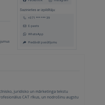
Facebook
Instagram
Sazinieties ar izpildītāju:
+371 *** *** 39
E-pasts
WhatsApp
ājumus
Piedāvāt pasūtījumu
icīnisko, juridisko un mārketinga tekstu
 profesionālus CAT rīkus, un nodrošinu augstu