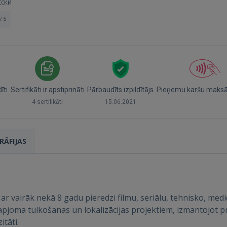
сски
/ 5
īti
Sertifikāti ir apstiprināti
Pārbaudīts izpildītājs
Pieņemu karšu maks
4 sertifikāti
15.06.2021
RĀFIJAS
s ar vairāk nekā 8 gadu pieredzi filmu, seriālu, tehnisko, med
a apjoma tulkošanas un lokalizācijas projektiem, izmantojot
itāti.