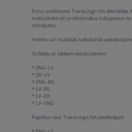
Esmu uzņēmuma TransLingo SIA dibinātāja. Pa
nodrošinām arī profesionālus tulkojumus no an
risinājumu.
Sniedzu arī mutiskās tulkošanas pakalpojumus 
Strādāju ar šādiem valodu pāriem:
* ENG–LV
* DE–LV
* ENG–RU
* LV–RU
* LV–DE
* LV–ENG
Papildus caur TransLingo SIA piedāvājam:
* ENG–LT