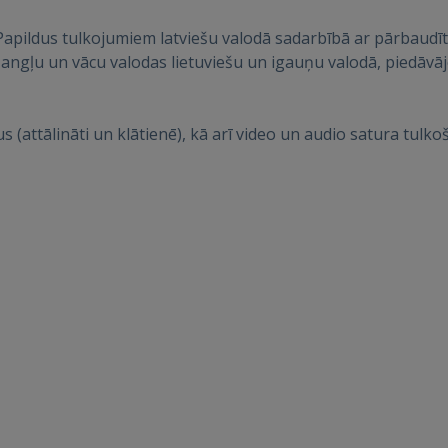
pildus tulkojumiem latviešu valodā sadarbībā ar pārbaudīt
gļu un vācu valodas lietuviešu un igauņu valodā, piedāvājot 
Ienākt
(attālināti un klātienē), kā arī video un audio satura tulk
IENĀKT
Aizmirsāt paroli?
Atcerēties?
FACEBOOK
GOOGLE