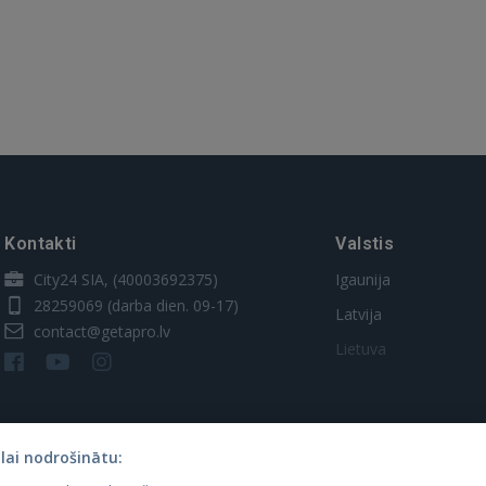
Kontakti
Valstis
City24 SIA, (40003692375)
Igaunija
28259069
(darba dien. 09-17)
Latvija
contact@getapro.lv
Lietuva
lai nodrošinātu: