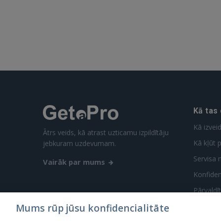
Kā tas
Kā izvei
Ātrs veids, kā atrast uzticamu izpildītāju
Kā kļūt p
jebkuram uzdevumam.
Servisa 
Vairāk par mums
Konfidenc
Pārvaldī
Mums rūp jūsu konfidencialitāte