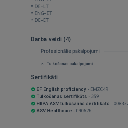
* DE–LT
* ENG–ET
* DE–ET
Darba veidi (
4
)
Profesionālie pakalpojumi
Tulkošanas pakalpojumi
Sertifikāti
-
EMZC4R
EF English proficiency
-
359
Tulkošanas sertifikāts
-
00833
HIIPA ASV tulkošanas sertifikāts
-
090626
ASV Healthcare