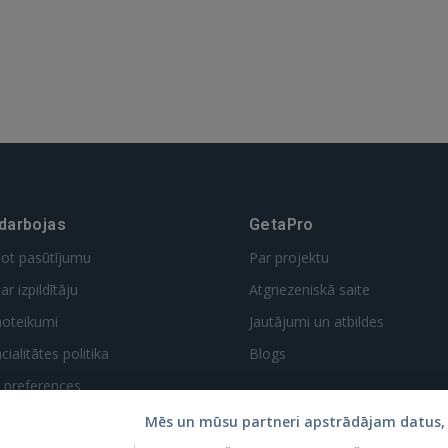
 darbojas
GetaPro
dot pasūtījumu
Par projektu
ar izpildītāju
Atgriezeniskā saite
noteikumi
Jautājumi un atbildes
ialitātes politika
Blogs
t preferences
Mēs un mūsu partneri apstrādājam datus, 