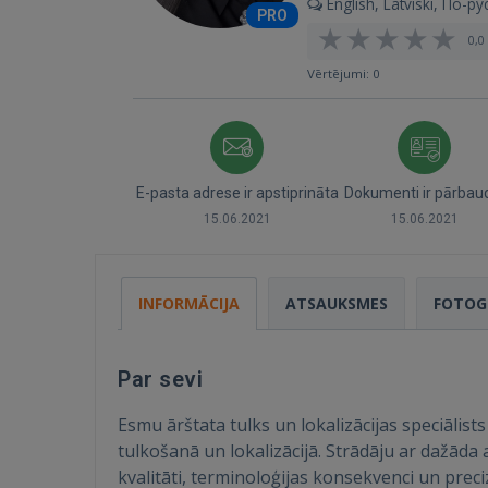
English, Latviski, По-ру
PRO
0,0 
Vērtējumi: 0
E-pasta adrese ir apstiprināta
Dokumenti ir pārbaud
15.06.2021
15.06.2021
INFORMĀCIJA
ATSAUKSMES
FOTOG
Par sevi
Esmu ārštata tulks un lokalizācijas speciālist
tulkošanā un lokalizācijā. Strādāju ar dažād
kvalitāti, terminoloģijas konsekvenci un preciz