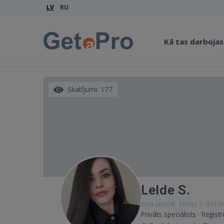
LV
RU
Kā tas darbojas
Skatījumi: 177
Lelde S.
Bija vietnē: Pirms 5 dien
Privāts speciālists · Reģist