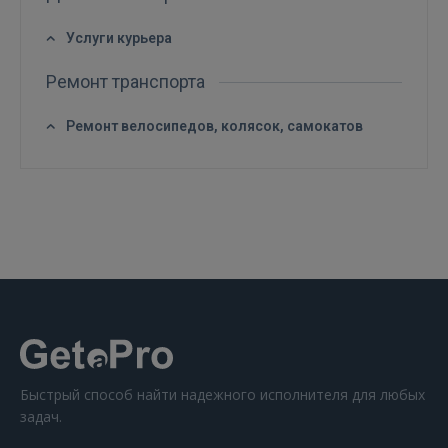
Услуги курьера
Ремонт транспорта
ВОЙТИ
Ремонт велосипедов, колясок, самокатов
Забыли пароль?
Запомнить?
FACEBOOK
GOOGLE
 Sign in with Apple
Ещё не зарегистрированы?
Быстрый способ найти надежного исполнителя для любых
задач.
РЕГИСТРАЦИЯ