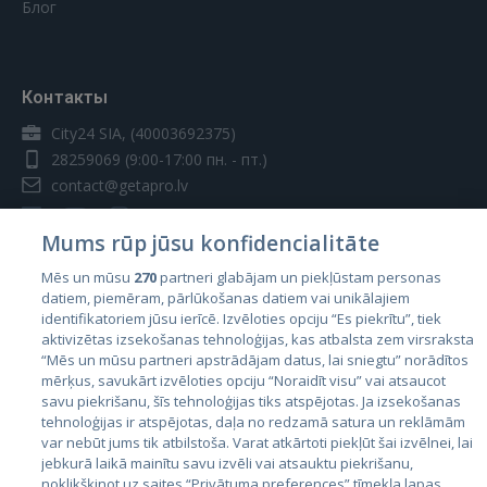
Блог
Контакты
City24 SIA, (40003692375)
28259069
(9:00-17:00 пн. - пт.)
contact@getapro.lv
Mums rūp jūsu konfidencialitāte
Mēs un mūsu
270
partneri glabājam un piekļūstam personas
datiem, piemēram, pārlūkošanas datiem vai unikālajiem
Страны
identifikatoriem jūsu ierīcē. Izvēloties opciju “Es piekrītu”, tiek
aktivizētas izsekošanas tehnoloģijas, kas atbalsta zem virsraksta
Эстония
“Mēs un mūsu partneri apstrādājam datus, lai sniegtu” norādītos
Латвия
mērķus, savukārt izvēloties opciju “Noraidīt visu” vai atsaucot
savu piekrišanu, šīs tehnoloģijas tiks atspējotas. Ja izsekošanas
Литва
tehnoloģijas ir atspējotas, daļa no redzamā satura un reklāmām
var nebūt jums tik atbilstoša. Varat atkārtoti piekļūt šai izvēlnei, lai
jebkurā laikā mainītu savu izvēli vai atsauktu piekrišanu,
noklikšķinot uz saites “Privātuma preferences” tīmekļa lapas