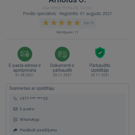
Bija vietnē: Pirms 2st. 13 min.
Privāts speciālists · Reģistrēts: 01 augusts 2021
5,0 / 5
Vērtējumi: 11
E-pasta adrese ir
Dokumenti ir
Pārbaudīts
apstiprināta
pārbaudīti
izpildītājs
01.08.2021
26.11.2021
26.11.2021
Sazinieties ar izpildītāju:
+371 *** *** 02
E-pasts
WhatsApp
Piedāvāt pasūtījumu