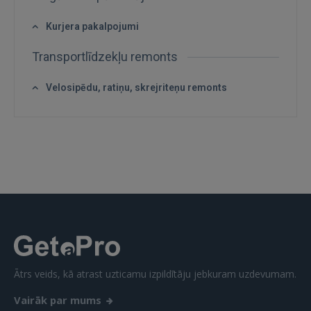
Kurjera pakalpojumi
Transportlīdzekļu remonts
IENĀKT
Velosipēdu, ratiņu, skrejriteņu remonts
Aizmirsāt paroli?
Atcerēties?
FACEBOOK
GOOGLE
 Sign in with Apple
Vēl neesat reģistrējies?
Ātrs veids, kā atrast uzticamu izpildītāju jebkuram uzdevumam.
REĢISTRĀCIJA
Vairāk par mums