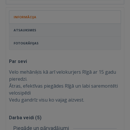
INFORMĀCIJA
ATSAUKSMES
FOTOGRĀFIJAS
Par sevi
Velo mehāniķis kā arī velokurjers Rīgā ar 15 gadu
pieredzi.
Ātras, efektīvas piegādes Rīģā un labi saremontēti
velosipēdi
Vedu gandrīz visu ko vajag aizvest.
Ienākt
Darba veidi (
5
)
Piegāde un pārvadājumi