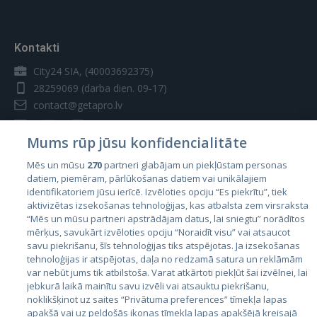
Kontakti
City24 SIA, (40003692375)
28259069
(darba dien. 09-17)
contact@getapro.lv
Mums rūp jūsu konfidencialitāte
Mēs un mūsu
270
partneri glabājam un piekļūstam personas
datiem, piemēram, pārlūkošanas datiem vai unikālajiem
Valstis
identifikatoriem jūsu ierīcē. Izvēloties opciju “Es piekrītu”, tiek
aktivizētas izsekošanas tehnoloģijas, kas atbalsta zem virsraksta
Igaunija
“Mēs un mūsu partneri apstrādājam datus, lai sniegtu” norādītos
Latvija
mērķus, savukārt izvēloties opciju “Noraidīt visu” vai atsaucot
savu piekrišanu, šīs tehnoloģijas tiks atspējotas. Ja izsekošanas
Lietuva
tehnoloģijas ir atspējotas, daļa no redzamā satura un reklāmām
var nebūt jums tik atbilstoša. Varat atkārtoti piekļūt šai izvēlnei, lai
jebkurā laikā mainītu savu izvēli vai atsauktu piekrišanu,
noklikšķinot uz saites “Privātuma preferences” tīmekļa lapas
apakšā vai uz peldošās ikonas tīmekļa lapas apakšējā kreisajā