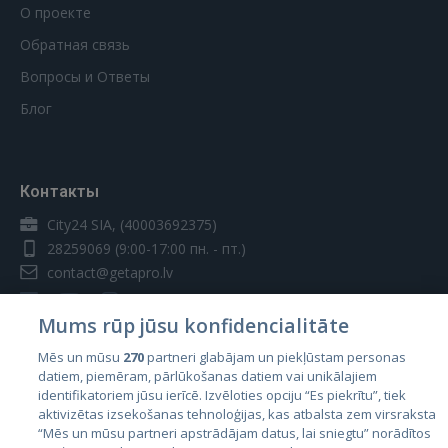
О проекте
Обратная связь
Вопросы и Ответы
Блог
Контакты
City24 SIA, (40003692375)
28259069
(9:00-17:00 пн. - пт.)
contact@getapro.lv
Mums rūp jūsu konfidencialitāte
Mēs un mūsu
270
partneri glabājam un piekļūstam personas
datiem, piemēram, pārlūkošanas datiem vai unikālajiem
Страны
identifikatoriem jūsu ierīcē. Izvēloties opciju “Es piekrītu”, tiek
aktivizētas izsekošanas tehnoloģijas, kas atbalsta zem virsraksta
Эстония
“Mēs un mūsu partneri apstrādājam datus, lai sniegtu” norādītos