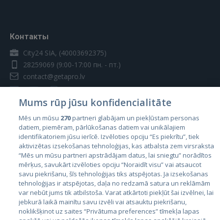
Контакты
City24 SIA, (40003692375)
28259069
(9:00-17:00 пн. - пт.)
contact@getapro.lv
Mums rūp jūsu konfidencialitāte
Mēs un mūsu
270
partneri glabājam un piekļūstam personas
datiem, piemēram, pārlūkošanas datiem vai unikālajiem
Страны
identifikatoriem jūsu ierīcē. Izvēloties opciju “Es piekrītu”, tiek
aktivizētas izsekošanas tehnoloģijas, kas atbalsta zem virsraksta
Эстония
“Mēs un mūsu partneri apstrādājam datus, lai sniegtu” norādītos
Латвия
mērķus, savukārt izvēloties opciju “Noraidīt visu” vai atsaucot
savu piekrišanu, šīs tehnoloģijas tiks atspējotas. Ja izsekošanas
Литва
tehnoloģijas ir atspējotas, daļa no redzamā satura un reklāmām
var nebūt jums tik atbilstoša. Varat atkārtoti piekļūt šai izvēlnei, lai
jebkurā laikā mainītu savu izvēli vai atsauktu piekrišanu,
noklikšķinot uz saites “Privātuma preferences” tīmekļa lapas