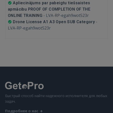
Apliecinäjums par pabeigtu tiešsaistes
apmācibu PROOF OF COMPLETION OF THE
GOOGLE
-
LVA-RP-egah9wot523r
ONLINE TRAINING
-
Drone License A1 A3 Open SUB Category
 Sign in with Apple
LVA-RP-egah9wot523r
Ещё не зарегистрированы?
РЕГИСТРАЦИЯ
Быстрый способ найти надежного исполнителя для любых
задач.
Подробнее о нас