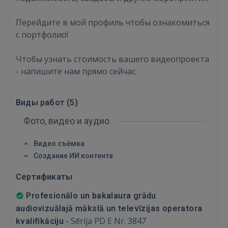
Перейдите в мой профиль чтобы ознакомиться
с портфолио!
Чтобы узнать стоимость вашего видеопроекта
- напишите нам прямо сейчас.
Войти
Виды работ (
5
)
Фото, видео и аудио
Видео съёмка
Создание ИИ контента
ВОЙТИ
Сертификаты
Забыли пароль?
Запомнить?
Profesionālo un bakalaura grādu
audiovizuālajā mākslā un televīzijas operatora
-
Sērija PD E Nr. 3847
kvalifikāciju
FACEBOOK