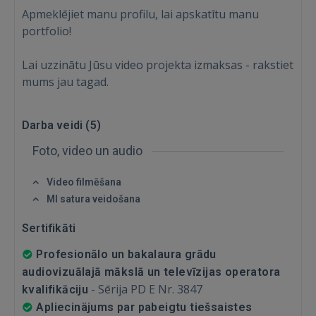
Apmeklējiet manu profilu, lai apskatītu manu
portfolio!
Lai uzzinātu Jūsu video projekta izmaksas - rakstiet
mums jau tagad.
Ienākt
Darba veidi (
5
)
Foto, video un audio
Video filmēšana
MI satura veidošana
IENĀKT
Sertifikāti
Aizmirsāt paroli?
Atcerēties?
Profesionālo un bakalaura grādu
audiovizuālajā mākslā un televīzijas operatora
-
Sērija PD E Nr. 3847
kvalifikāciju
FACEBOOK
Apliecinäjums par pabeigtu tiešsaistes