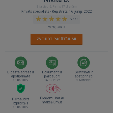
Bija vietnē: Pirms 17 dienām
Privāts speciālists · Reģistrēts: 16 jūnijs 2022
5,0 / 5
Vērtējumi: 3
IZVEIDOT PASŪTĪJUMU
E-pasta adrese ir
Dokumenti ir
Sertifikāti ir
apstiprināta
pārbaudīti
apstiprināti
16.06.2022
16.06.2022
3 sertifikāti
Pieņemu karšu
Pārbaudīts
maksājumus
izpildītājs
16.06.2022