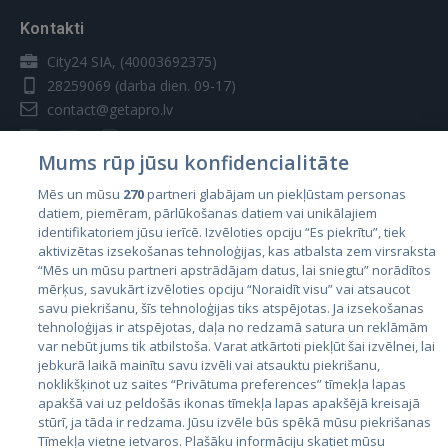
Kontakti
City24 SIA, (40003692375)
28259069
(darba dien. 09-17)
contact@getapro.lv
Mums rūp jūsu konfidencialitāte
Mēs un mūsu
270
partneri glabājam un piekļūstam personas
datiem, piemēram, pārlūkošanas datiem vai unikālajiem
Valstis
identifikatoriem jūsu ierīcē. Izvēloties opciju “Es piekrītu”, tiek
aktivizētas izsekošanas tehnoloģijas, kas atbalsta zem virsraksta
Igaunija
“Mēs un mūsu partneri apstrādājam datus, lai sniegtu” norādītos
Latvija
mērķus, savukārt izvēloties opciju “Noraidīt visu” vai atsaucot
savu piekrišanu, šīs tehnoloģijas tiks atspējotas. Ja izsekošanas
Lietuva
tehnoloģijas ir atspējotas, daļa no redzamā satura un reklāmām
var nebūt jums tik atbilstoša. Varat atkārtoti piekļūt šai izvēlnei, lai
jebkurā laikā mainītu savu izvēli vai atsauktu piekrišanu,
noklikšķinot uz saites “Privātuma preferences” tīmekļa lapas
apakšā vai uz peldošās ikonas tīmekļa lapas apakšējā kreisajā
stūrī, ja tāda ir redzama. Jūsu izvēle būs spēkā mūsu piekrišanas
Tīmekļa vietne ietvaros. Plašāku informāciju skatiet mūsu