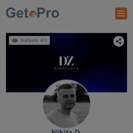
Skatījumi: 413
Nikita D.