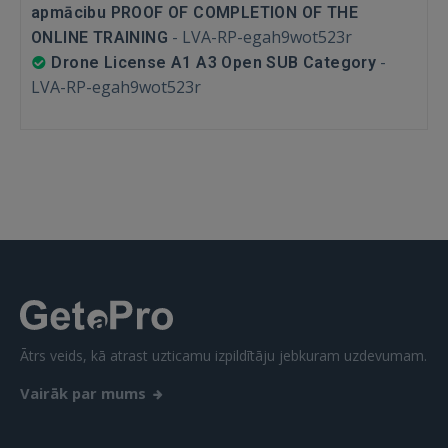
apmācibu PROOF OF COMPLETION OF THE
GOOGLE
-
LVA-RP-egah9wot523r
ONLINE TRAINING
-
Drone License A1 A3 Open SUB Category
 Sign in with Apple
LVA-RP-egah9wot523r
Vēl neesat reģistrējies?
REĢISTRĀCIJA
Ātrs veids, kā atrast uzticamu izpildītāju jebkuram uzdevumam.
Vairāk par mums