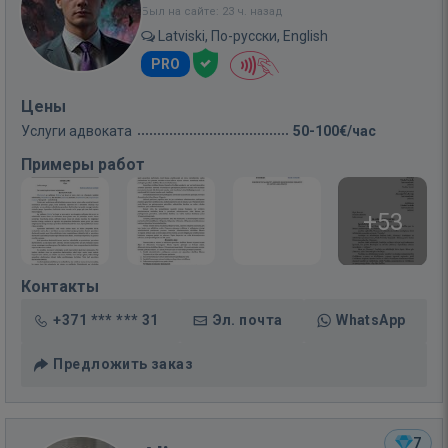
Был на сайте: 23 ч. назад
Latviski, По-русски, English
PRO
Цены
Услуги адвоката
50-100€/час
Примеры работ
+53
Контакты
+371 *** *** 31
Эл. почта
WhatsApp
Предложить заказ
7