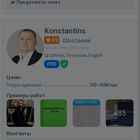
Предложить заказ
Konstantīns
4.9
·
226 отзывов
Был на сайте: 23 ч. назад
Latviski, По-русски, English
PRO
Цены
Услуги адвоката
100-150€/час
Примеры работ
+85
Контакты