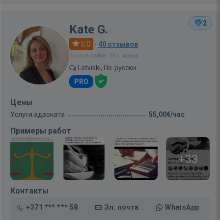
2
Kate G.
5.0
·
40 отзывов
Был на сайте: 23 ч. назад
Latviski, По-русски
PRO
Цены
Услуги адвоката
55,00€/час
Примеры работ
+33
Контакты
+371 *** *** 58
Эл. почта
WhatsApp