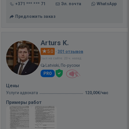
+371 *** *** 71
Эл. почта
WhatsApp
Предложить заказ
Arturs K.
5.0
·
301 отзывов
Был на сайте: 23 ч. назад
Latviski, По-русски
PRO
Цены
Услуги адвоката
120,00€/час
Примеры работ