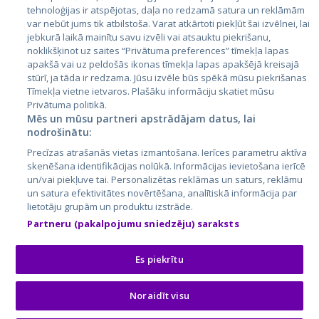
tehnoloģijas ir atspējotas, daļa no redzamā satura un reklāmām
Литва
var nebūt jums tik atbilstoša. Varat atkārtoti piekļūt šai izvēlnei, lai
jebkurā laikā mainītu savu izvēli vai atsauktu piekrišanu,
noklikšķinot uz saites “Privātuma preferences” tīmekļa lapas
apakšā vai uz peldošās ikonas tīmekļa lapas apakšējā kreisajā
stūrī, ja tāda ir redzama. Jūsu izvēle būs spēkā mūsu piekrišanas
Tīmekļa vietne ietvaros. Plašāku informāciju skatiet mūsu
Privātuma politikā.
Mēs un mūsu partneri apstrādājam datus, lai
nodrošinātu:
City24.lv
CVbankas.lt
Precīzas atrašanās vietas izmantošana. Ierīces parametru aktīva
City24.ee
Kainos.lt
skenēšana identifikācijas nolūkā. Informācijas ievietošana ierīcē
un/vai piekļuve tai. Personalizētas reklāmas un saturs, reklāmu
GetaPro.lv
Paslaugos.lt
un satura efektivitātes novērtēšana, analītiskā informācija par
GetaPro.ee
auto24.ee
lietotāju grupām un produktu izstrāde.
Skelbiu.lt
KV.ee
Partneru (pakalpojumu sniedzēju) saraksts
Autoplius.lt
Osta.ee
Aruodas.lt
KuldneBörs.ee
Es piekrītu
Noraidīt visu
© 2026 GetaPro. Все права защищены.