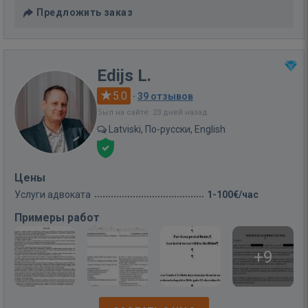
Предложить заказ
Edijs L.
5.0
·
39 отзывов
Был на сайте: 23 дней назад
Latviski, По-русски, English
Цены
Услуги адвоката
1-100€/час
Примеры работ
+9