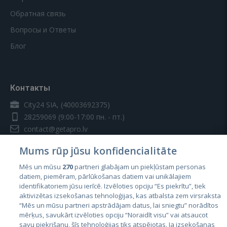
Обратная связь
Вопросы и Ответы
Блог
Контакты
City24 SIA, (40003692375)
28259069
(9:00-17:00 пн. - пт.)
contact@getapro.lv
Mums rūp jūsu konfidencialitāte
Mēs un mūsu
270
partneri glabājam un piekļūstam personas
datiem, piemēram, pārlūkošanas datiem vai unikālajiem
identifikatoriem jūsu ierīcē. Izvēloties opciju “Es piekrītu”, tiek
Страны
aktivizētas izsekošanas tehnoloģijas, kas atbalsta zem virsraksta
Эстония
“Mēs un mūsu partneri apstrādājam datus, lai sniegtu” norādītos
mērķus, savukārt izvēloties opciju “Noraidīt visu” vai atsaucot
Латвия
savu piekrišanu, šīs tehnoloģijas tiks atspējotas. Ja izsekošanas