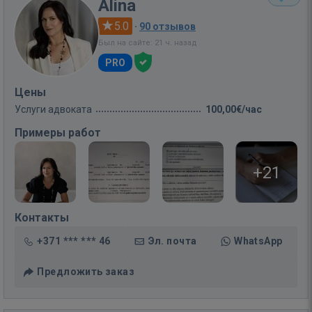
Alina
5.0
·
90 отзывов
Был на сайте: 21 ч. назад
PRO
Цены
Услуги адвоката
100,00€/час
Примеры работ
+21
Контакты
+371 *** *** 46
Эл. почта
WhatsApp
Предложить заказ