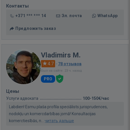
Контакты
+371 *** *** 14
Эл. почта
WhatsApp
Предложить заказ
Vladimirs M.
4.7
·
78 отзывов
Был на сайте: 23 ч. назад
PRO
Цены
Услуги адвоката
100-150€/час
Labdien! Esmu plaša profila speciālists jurisprudences,
nodokļu un komercdarbības jomā! Konsultacijas
komerctiesībās, n...
читать дальше