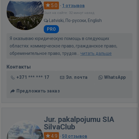
5.0
·
1 отзывов
Был на сайте: 32 минут назад
Latviski, По-русски, English
PRO
Я оказываю юридическую помощь в следующих
областях: коммерческое право, гражданское право,
обременительное право, трудов...
читать дальше
Контакты
+371 *** *** 17
Эл. почта
WhatsApp
Предложить заказ
Jur. pakalpojumu SIA
SilvaClub
4.9
·
50 отзывов