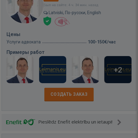
Был на сайте: 4 ч. 34 мин. назад
Latviski, По-русски, English
Цены
Услуги адвоката
100-150€/час
Примеры работ
+2
СОЗДАТЬ ЗАКАЗ
Pieslēdz Enefit elektrību un ietaupi!