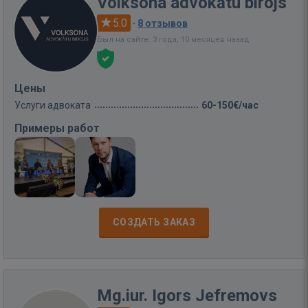
Volksona advokātu birojs
5.0
·
8 отзывов
Был на сайте: 3 года, 10 месяцев назад
Цены
Услуги адвоката
60-150€/час
Примеры работ
СОЗДАТЬ ЗАКАЗ
Mg.iur. Igors Jefremovs