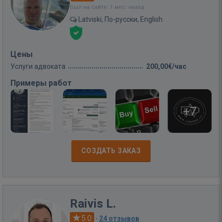
Был на сайте: 1 мес. назад
Latviski, По-русски, English
Цены
Услуги адвоката
200,00€/час
Примеры работ
+7
СОЗДАТЬ ЗАКАЗ
Raivis L.
5.0
·
24 отзывов