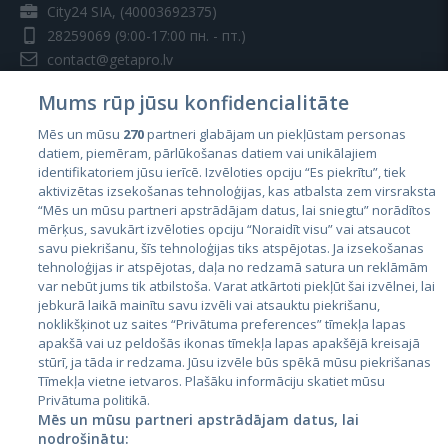
City24 SIA, (40003692375)
28259069
(9:00-17:00 пн. - пт.)
contact@getapro.lv
Mums rūp jūsu konfidencialitāte
Mēs un mūsu
270
partneri glabājam un piekļūstam personas
datiem, piemēram, pārlūkošanas datiem vai unikālajiem
identifikatoriem jūsu ierīcē. Izvēloties opciju “Es piekrītu”, tiek
Страны
aktivizētas izsekošanas tehnoloģijas, kas atbalsta zem virsraksta
Эстония
“Mēs un mūsu partneri apstrādājam datus, lai sniegtu” norādītos
mērķus, savukārt izvēloties opciju “Noraidīt visu” vai atsaucot
Латвия
savu piekrišanu, šīs tehnoloģijas tiks atspējotas. Ja izsekošanas
tehnoloģijas ir atspējotas, daļa no redzamā satura un reklāmām
Литва
var nebūt jums tik atbilstoša. Varat atkārtoti piekļūt šai izvēlnei, lai
jebkurā laikā mainītu savu izvēli vai atsauktu piekrišanu,
noklikšķinot uz saites “Privātuma preferences” tīmekļa lapas
apakšā vai uz peldošās ikonas tīmekļa lapas apakšējā kreisajā
stūrī, ja tāda ir redzama. Jūsu izvēle būs spēkā mūsu piekrišanas
Tīmekļa vietne ietvaros. Plašāku informāciju skatiet mūsu
Privātuma politikā.
Mēs un mūsu partneri apstrādājam datus, lai
nodrošinātu: