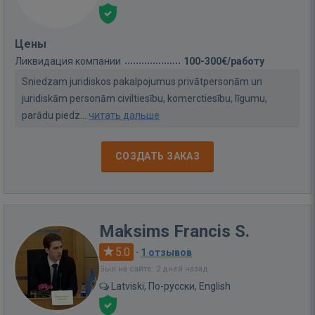
Цены
Ликвидация компании
100-300€/работу
Sniedzam juridiskos pakalpojumus privātpersonām un
juridiskām personām civiltiesību, komerctiesību, līgumu,
parādu piedz...
читать дальше
СОЗДАТЬ ЗАКАЗ
Maksims Francis S.
5.0
·
1 отзывов
Был на сайте: 2 дней назад
Latviski, По-русски, English