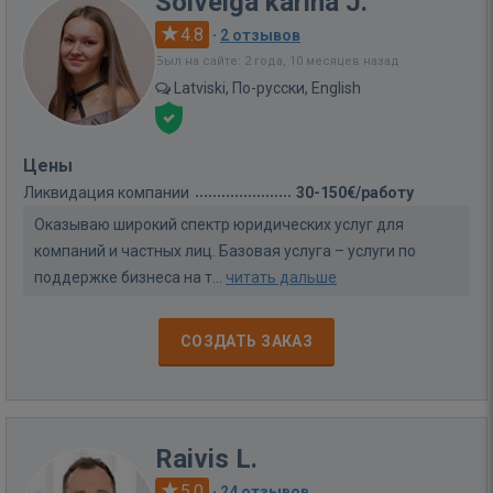
Solveiga karina J.
4.8
·
2 отзывов
Был на сайте: 2 года, 10 месяцев назад
Latviski, По-русски, English
Цены
Ликвидация компании
30-150€/работу
Оказываю широкий спектр юридических услуг для
компаний и частных лиц. Базовая услуга – услуги по
поддержке бизнеса на т...
читать дальше
СОЗДАТЬ ЗАКАЗ
Raivis L.
5.0
·
24 отзывов