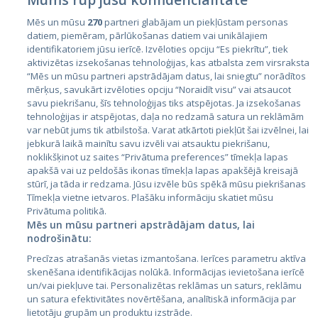
Mēs un mūsu
270
partneri glabājam un piekļūstam personas
datiem, piemēram, pārlūkošanas datiem vai unikālajiem
identifikatoriem jūsu ierīcē. Izvēloties opciju “Es piekrītu”, tiek
Страны
aktivizētas izsekošanas tehnoloģijas, kas atbalsta zem virsraksta
Эстония
“Mēs un mūsu partneri apstrādājam datus, lai sniegtu” norādītos
mērķus, savukārt izvēloties opciju “Noraidīt visu” vai atsaucot
Латвия
savu piekrišanu, šīs tehnoloģijas tiks atspējotas. Ja izsekošanas
tehnoloģijas ir atspējotas, daļa no redzamā satura un reklāmām
Литва
var nebūt jums tik atbilstoša. Varat atkārtoti piekļūt šai izvēlnei, lai
jebkurā laikā mainītu savu izvēli vai atsauktu piekrišanu,
noklikšķinot uz saites “Privātuma preferences” tīmekļa lapas
apakšā vai uz peldošās ikonas tīmekļa lapas apakšējā kreisajā
stūrī, ja tāda ir redzama. Jūsu izvēle būs spēkā mūsu piekrišanas
Tīmekļa vietne ietvaros. Plašāku informāciju skatiet mūsu
Privātuma politikā.
Mēs un mūsu partneri apstrādājam datus, lai
nodrošinātu:
City24.lv
CVbankas.lt
Precīzas atrašanās vietas izmantošana. Ierīces parametru aktīva
City24.ee
Kainos.lt
skenēšana identifikācijas nolūkā. Informācijas ievietošana ierīcē
un/vai piekļuve tai. Personalizētas reklāmas un saturs, reklāmu
GetaPro.lv
Paslaugos.lt
un satura efektivitātes novērtēšana, analītiskā informācija par
GetaPro.ee
auto24.ee
lietotāju grupām un produktu izstrāde.