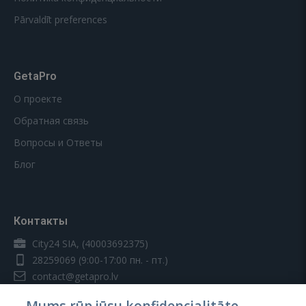
Pārvaldīt preferences
GetaPro
О проекте
Обратная связь
Вопросы и Ответы
Блог
Контакты
City24 SIA, (40003692375)
28259069
(9:00-17:00 пн. - пт.)
contact@getapro.lv
Mums rūp jūsu konfidencialitāte