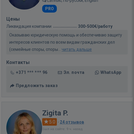
Latviski, По-русски, English
PRO
Цены
Ликвидация компании
300-500€/работу
Оказываю юридическую помощь и обеспечиваю защиту
интересов клиентов по всем видам гражданских дел
(семейные споры, споры...
читать дальше
Контакты
+371 *** *** 96
Эл. почта
WhatsApp
Предложить заказ
Zigita P.
5.0
·
24 отзывов
Был на сайте: 9 ч. назад