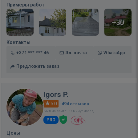
Примеры работ
+30
Контакты
+371 *** *** 46
Эл. почта
WhatsApp
Предложить заказ
Igors P.
5.0
·
494 отзывов
Был на сайте: 57 минут назад
PRO
Цены