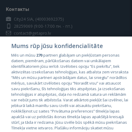
Контакты
City24 SIA, (40003692375)
28259069
(9:00-17:00 пн. - пт.)
contact@getapro.lv
Mums rūp jūsu konfidencialitāte
Mēs un mūsu
270
partneri glabājam un piekļūstam personas
datiem, piemēram, pārlūkošanas datiem vai unikālajiem
identifikatoriem jūsu ierīcē. Izvēloties opciju “Es piekrītu”, tiek
Страны
aktivizētas izsekošanas tehnoloģijas, kas atbalsta zem virsraksta
Эстония
“Mēs un mūsu partneri apstrādājam datus, lai sniegtu” norādītos
mērķus, savukārt izvēloties opciju “Noraidīt visu” vai atsaucot
Латвия
savu piekrišanu, šīs tehnoloģijas tiks atspējotas. Ja izsekošanas
tehnoloģijas ir atspējotas, daļa no redzamā satura un reklāmām
Литва
var nebūt jums tik atbilstoša. Varat atkārtoti piekļūt šai izvēlnei, lai
jebkurā laikā mainītu savu izvēli vai atsauktu piekrišanu,
noklikšķinot uz saites “Privātuma preferences” tīmekļa lapas
apakšā vai uz peldošās ikonas tīmekļa lapas apakšējā kreisajā
stūrī, ja tāda ir redzama. Jūsu izvēle būs spēkā mūsu piekrišanas
Tīmekļa vietne ietvaros. Plašāku informāciju skatiet mūsu