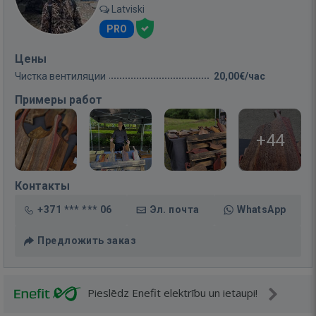
Latviski
PRO
Цены
Чистка вентиляции
20,00€/час
Примеры работ
+44
Контакты
+371 *** *** 06
Эл. почта
WhatsApp
Предложить заказ
Pieslēdz Enefit elektrību un ietaupi!