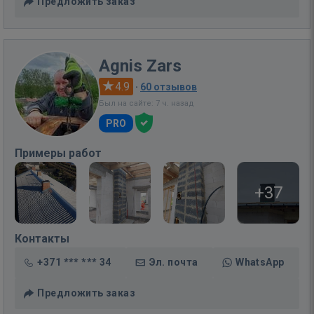
Предложить заказ
Agnis Zars
4.9
·
60 отзывов
Был на сайте: 7 ч. назад
PRO
Примеры работ
+37
Контакты
+371 *** *** 34
Эл. почта
WhatsApp
Предложить заказ