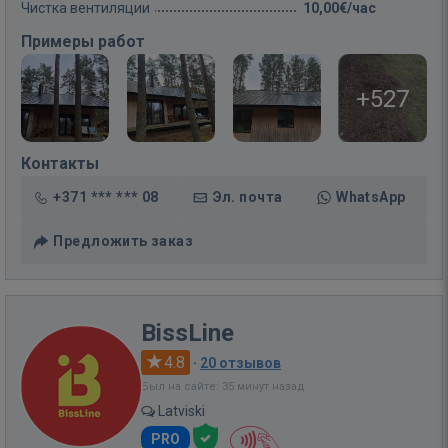
Чистка вентиляции
10,00€/час
Примеры работ
+527
Контакты
+371 *** *** 08
Эл. почта
WhatsApp
Предложить заказ
BissLine
4.8
·
20 отзывов
Был на сайте: 35 минут назад
Latviski
PRO