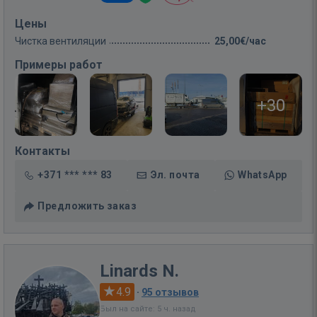
Цены
Чистка вентиляции
25,00€/час
Примеры работ
+30
Контакты
+371 *** *** 83
Эл. почта
WhatsApp
Предложить заказ
Linards N.
4.9
·
95 отзывов
Был на сайте: 5 ч. назад