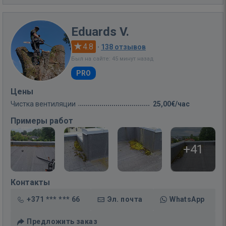
Eduards V.
4.8
·
138 отзывов
Был на сайте: 45 минут назад
PRO
Цены
Чистка вентиляции
25,00€/час
Примеры работ
+41
Контакты
+371 *** *** 66
Эл. почта
WhatsApp
Предложить заказ