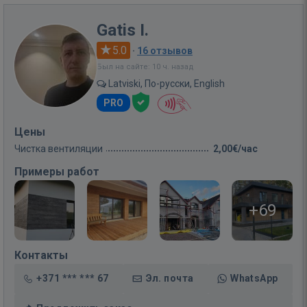
Gatis I.
5.0
·
16 отзывов
Был на сайте: 10 ч. назад
Latviski, По-русски, English
PRO
Цены
Чистка вентиляции
2,00€/час
Примеры работ
+69
Контакты
+371 *** *** 67
Эл. почта
WhatsApp