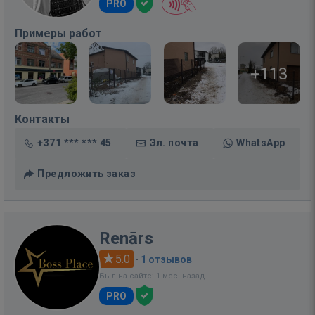
PRO
Примеры работ
+113
Контакты
+371 *** *** 45
Эл. почта
WhatsApp
Предложить заказ
Renārs
5.0
·
1 отзывов
Был на сайте: 1 мес. назад
PRO