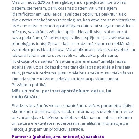
Mēs un mūsu
270
partneri glabājam un piekļūstam personas
datiem, piemēram, pārlūkošanas datiem vai unikālajiem
identifikatoriem jūsu ierīcē. Izvēloties opciju “Es piekrītu”, tiek
Страны
aktivizētas izsekošanas tehnoloģijas, kas atbalsta zem virsraksta
Эстония
“Mēs un mūsu partneri apstrādājam datus, lai sniegtu” norādītos
mērķus, savukārt izvēloties opciju “Noraidīt visu” vai atsaucot
Латвия
savu piekrišanu, šīs tehnoloģijas tiks atspējotas. Ja izsekošanas
tehnoloģijas ir atspējotas, daļa no redzamā satura un reklāmām
Литва
var nebūt jums tik atbilstoša. Varat atkārtoti piekļūt šai izvēlnei, lai
jebkurā laikā mainītu savu izvēli vai atsauktu piekrišanu,
noklikšķinot uz saites “Privātuma preferences” tīmekļa lapas
apakšā vai uz peldošās ikonas tīmekļa lapas apakšējā kreisajā
stūrī, ja tāda ir redzama. Jūsu izvēle būs spēkā mūsu piekrišanas
Tīmekļa vietne ietvaros. Plašāku informāciju skatiet mūsu
Privātuma politikā.
Mēs un mūsu partneri apstrādājam datus, lai
nodrošinātu:
City24.lv
CVbankas.lt
Precīzas atrašanās vietas izmantošana. Ierīces parametru aktīva
City24.ee
Kainos.lt
skenēšana identifikācijas nolūkā. Informācijas ievietošana ierīcē
un/vai piekļuve tai. Personalizētas reklāmas un saturs, reklāmu
GetaPro.lv
Paslaugos.lt
un satura efektivitātes novērtēšana, analītiskā informācija par
GetaPro.ee
auto24.ee
lietotāju grupām un produktu izstrāde.
Skelbiu.lt
KV.ee
Partneru (pakalpojumu sniedzēju) saraksts