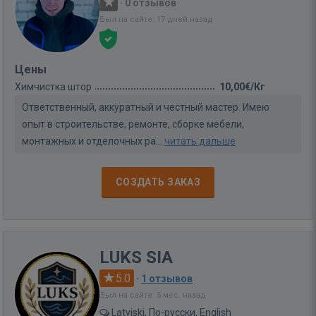
·
0 отзывов
Был на сайте: 17 дней назад
Цены
Химчистка штор
10,00€/Кг
Ответственный, аккуратный и честный мастер. Имею
опыт в строительстве, ремонте, сборке мебели,
монтажных и отделочных ра...
читать дальше
СОЗДАТЬ ЗАКАЗ
LUKS SIA
5.0
·
1 отзывов
Был на сайте: 5 мес. назад
Latviski, По-русски, English