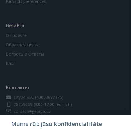
Pārvaldīt preferences
GetaPro
О проекте
Обратная связь
Вопросы и Ответы
Блог
Контакты
City24 SIA, (40003692375)
28259069
(9:00-17:00 пн. - пт.)
contact@getapro.lv
Mums rūp jūsu konfidencialitāte