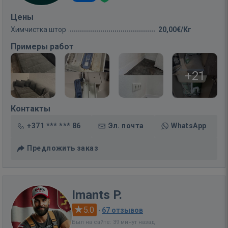
Цены
Химчистка штор
20,00€/Кг
Примеры работ
+21
Контакты
+371 *** *** 86
Эл. почта
WhatsApp
Предложить заказ
Imants P.
5.0
·
67 отзывов
Был на сайте: 39 минут назад