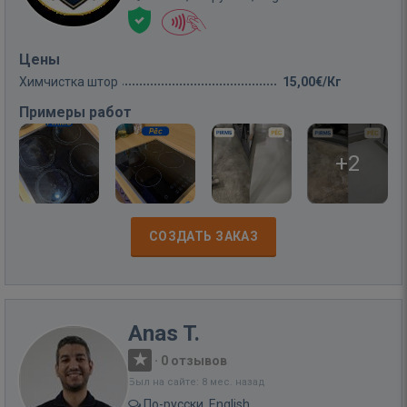
Цены
Химчистка штор
15,00€/Кг
Примеры работ
+2
СОЗДАТЬ ЗАКАЗ
Anas T.
·
0 отзывов
Был на сайте: 8 мес. назад
По-русски, English