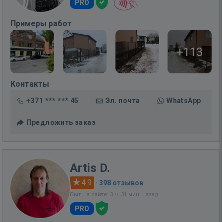
PRO
Примеры работ
+113
Контакты
+371 *** *** 45
Эл. почта
WhatsApp
Предложить заказ
Artis D.
4.9
·
398 отзывов
Был на сайте: 3 ч. 31 мин. назад
PRO