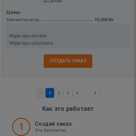
Latviski
Цены
Химчистка штор
10,00€/Кг
Mājas lapu izstrāde
Mājas lapu uzturēšana
СОЗДАТЬ ЗАКАЗ
...
1
2
3
4
Как это работает
1
Создай заказ
Это бесплатно