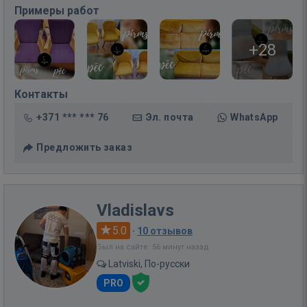
Примеры работ
+28
Контакты
+371 *** *** 76
Эл. почта
WhatsApp
Предложить заказ
Vladislavs
5.0
·
10 отзывов
Был на сайте: 56 минут назад
Latviski, По-русски
PRO