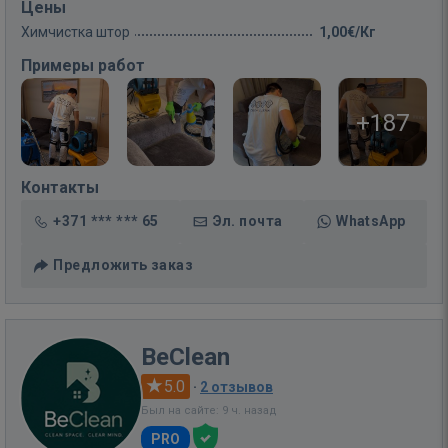
Цены
Химчистка штор
1,00€/Кг
Примеры работ
+187
Контакты
+371 *** *** 65
Эл. почта
WhatsApp
Предложить заказ
BeClean
5.0
·
2 отзывов
Был на сайте: 9 ч. назад
PRO