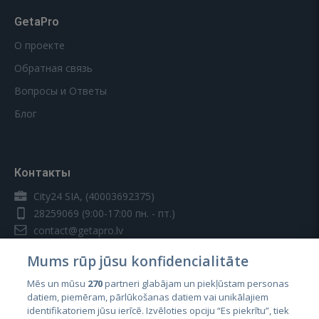
GetaPro
О проекте
Обратная связь
Вопросы и Ответы
Блог
Контакты
City24 SIA, (40003692375)
28259069
(9:00-17:00 пн. - пт.)
contact@getapro.lv
Mums rūp jūsu konfidencialitāte
Mēs un mūsu
270
partneri glabājam un piekļūstam personas
datiem, piemēram, pārlūkošanas datiem vai unikālajiem
identifikatoriem jūsu ierīcē. Izvēloties opciju “Es piekrītu”, tiek
Страны