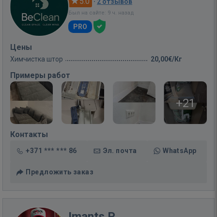
5.0
·
2 отзывов
Был на сайте: 9 ч. назад
PRO
Цены
Химчистка штор
20,00€/Кг
Примеры работ
+21
Контакты
+371 *** *** 86
Эл. почта
WhatsApp
Предложить заказ
Imants P.