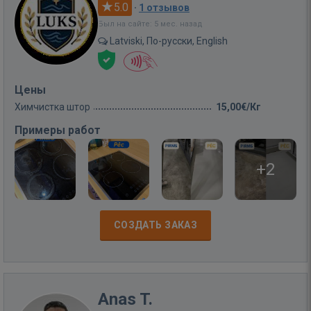
5.0
·
1 отзывов
Был на сайте: 5 мес. назад
Latviski, По-русски, English
Цены
Химчистка штор
15,00€/Кг
Примеры работ
+2
СОЗДАТЬ ЗАКАЗ
Anas T.