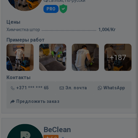
Latviski, По-русски
PRO
Цены
Химчистка штор
1,00€/Кг
Примеры работ
+187
Контакты
+371 *** *** 65
Эл. почта
WhatsApp
Предложить заказ
BeClean