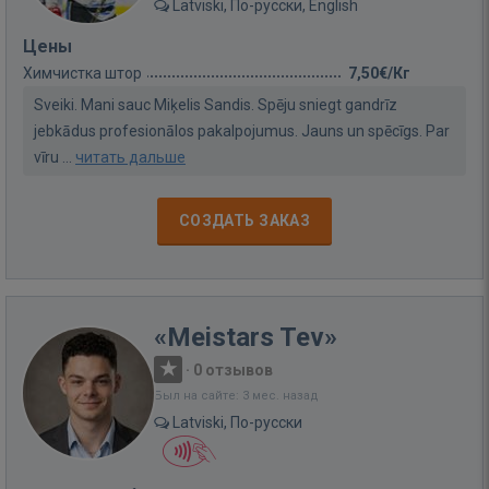
Latviski, По-русски, English
Цены
Химчистка штор
7,50€/Кг
Sveiki. Mani sauc Miķelis Sandis. Spēju sniegt gandrīz
jebkādus profesionālos pakalpojumus. Jauns un spēcīgs. Par
vīru ...
читать дальше
СОЗДАТЬ ЗАКАЗ
«Meistars Tev»
·
0 отзывов
Был на сайте: 3 мес. назад
Latviski, По-русски