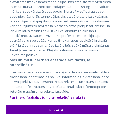
aktivizētas izsekošanas tehnoloģijas, kas atbalsta zem virsraksta
Эстония
“Mēs un mūsu partneri apstrādājam datus, lai sniegtu” norādītos
mērķus, savukārt izvēloties opciju “Noraidīt visu” vai atsaucot
Латвия
savu piekrišanu, šīs tehnoloģijas tiks atspējotas. Ja izsekošanas
tehnoloģijas ir atspējotas, daļa no redzamā satura un reklāmām
Литва
var nebūt jums tik atbilstoša. Varat atkārtoti piekļūt šai izvēlnei, lai
jebkurā laikā mainītu savu izvēli vai atsauktu piekrišanu,
noklikšķinot uz saites “Privātuma preferences” tīmekļa lapas
apakšā vai uz peldošās ikonas tīmekļa lapas apakšējā kreisajā
stūrī, ja tāda ir redzama. Jūsu izvēle būs spēkā mūsu piekrišanas
Tīmekļa vietne ietvaros. Plašāku informāciju skatiet mūsu
Privātuma politikā.
Mēs un mūsu partneri apstrādājam datus, lai
nodrošinātu:
City24.lv
CVbankas.lt
Precīzas atrašanās vietas izmantošana. Ierīces parametru aktīva
City24.ee
Kainos.lt
skenēšana identifikācijas nolūkā. Informācijas ievietošana ierīcē
un/vai piekļuve tai. Personalizētas reklāmas un saturs, reklāmu
GetaPro.lv
Paslaugos.lt
un satura efektivitātes novērtēšana, analītiskā informācija par
GetaPro.ee
auto24.ee
lietotāju grupām un produktu izstrāde.
Skelbiu.lt
KV.ee
Partneru (pakalpojumu sniedzēju) saraksts
Autoplius.lt
Osta.ee
Aruodas.lt
KuldneBörs.ee
Es piekrītu