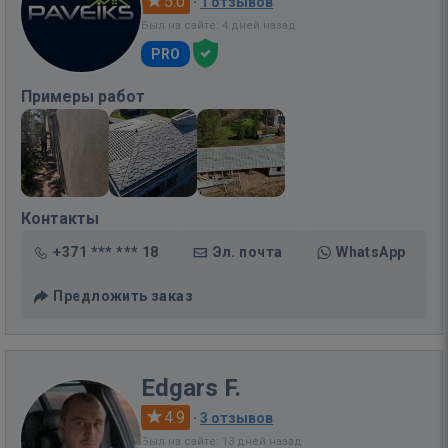
5.0
·
1 отзывов
Был на сайте: 4 дней назад
PRO
Примеры работ
Контакты
+371 *** *** 18
Эл. почта
WhatsApp
Предложить заказ
Edgars F.
4.9
·
3 отзывов
Был на сайте: 13 дней назад