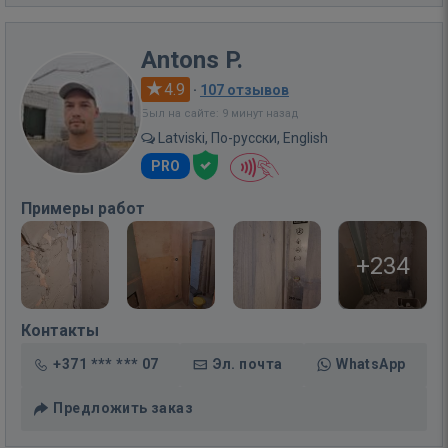
Antons P.
4.9
·
107 отзывов
Был на сайте: 9 минут назад
Latviski, По-русски, English
PRO
Примеры работ
+234
Контакты
+371 *** *** 07
Эл. почта
WhatsApp
Предложить заказ