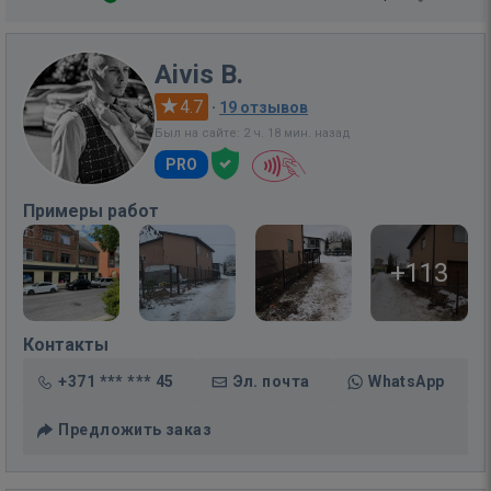
Aivis B.
4.7
·
19 отзывов
Был на сайте: 2 ч. 18 мин. назад
PRO
Примеры работ
+113
Контакты
+371 *** *** 45
Эл. почта
WhatsApp
Предложить заказ