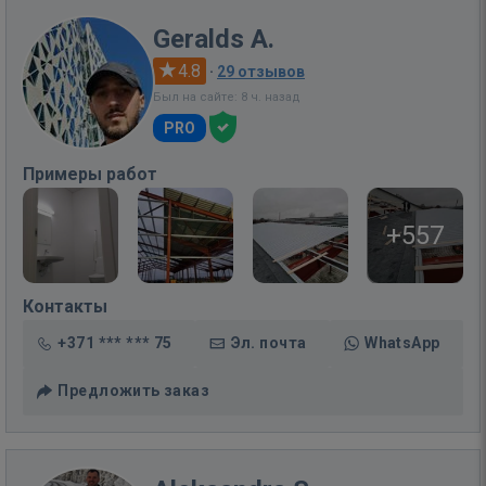
Geralds A.
4.8
·
29 отзывов
Был на сайте: 8 ч. назад
PRO
Примеры работ
+557
Контакты
+371 *** *** 75
Эл. почта
WhatsApp
Предложить заказ