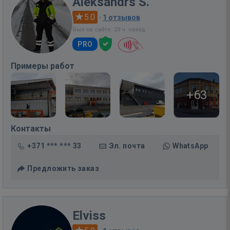
Aleksandrs S.
5.0
·
1 отзывов
Был на сайте: 23 ч. назад
PRO
Примеры работ
+63
Контакты
+371 *** *** 33
Эл. почта
WhatsApp
Предложить заказ
Elviss