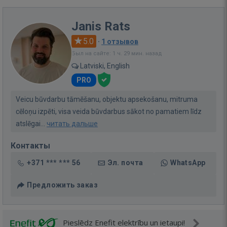
Janis Rats
5.0
·
1 отзывов
Был на сайте: 1 ч. 29 мин. назад
Latviski, English
PRO
Veicu būvdarbu tāmēšanu, objektu apsekošanu, mitruma
cēloņu izpēti, visa veida būvdarbus sākot no pamatiem līdz
atslēgai...
читать дальше
Контакты
+371 *** *** 56
Эл. почта
WhatsApp
Предложить заказ
Pieslēdz Enefit elektrību un ietaupi!