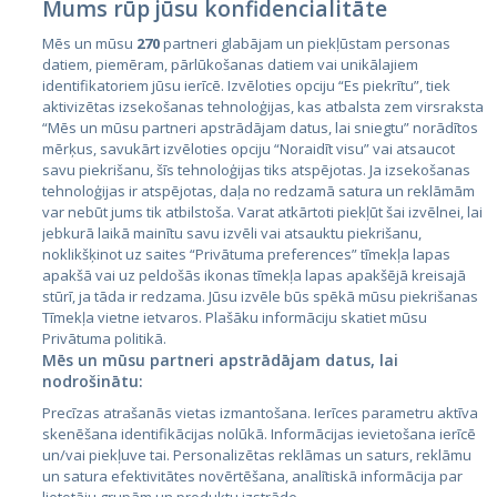
Mums rūp jūsu konfidencialitāte
Mēs un mūsu
270
partneri glabājam un piekļūstam personas
datiem, piemēram, pārlūkošanas datiem vai unikālajiem
identifikatoriem jūsu ierīcē. Izvēloties opciju “Es piekrītu”, tiek
Страны
aktivizētas izsekošanas tehnoloģijas, kas atbalsta zem virsraksta
Эстония
“Mēs un mūsu partneri apstrādājam datus, lai sniegtu” norādītos
mērķus, savukārt izvēloties opciju “Noraidīt visu” vai atsaucot
Латвия
savu piekrišanu, šīs tehnoloģijas tiks atspējotas. Ja izsekošanas
tehnoloģijas ir atspējotas, daļa no redzamā satura un reklāmām
Литва
var nebūt jums tik atbilstoša. Varat atkārtoti piekļūt šai izvēlnei, lai
jebkurā laikā mainītu savu izvēli vai atsauktu piekrišanu,
noklikšķinot uz saites “Privātuma preferences” tīmekļa lapas
apakšā vai uz peldošās ikonas tīmekļa lapas apakšējā kreisajā
stūrī, ja tāda ir redzama. Jūsu izvēle būs spēkā mūsu piekrišanas
Tīmekļa vietne ietvaros. Plašāku informāciju skatiet mūsu
Privātuma politikā.
Mēs un mūsu partneri apstrādājam datus, lai
nodrošinātu:
City24.lv
CVbankas.lt
Precīzas atrašanās vietas izmantošana. Ierīces parametru aktīva
City24.ee
Kainos.lt
skenēšana identifikācijas nolūkā. Informācijas ievietošana ierīcē
un/vai piekļuve tai. Personalizētas reklāmas un saturs, reklāmu
GetaPro.lv
Paslaugos.lt
un satura efektivitātes novērtēšana, analītiskā informācija par
GetaPro.ee
auto24.ee