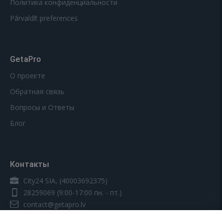
Политика конфиденциальности
Pārvaldīt preferences
GetaPro
О проекте
Обратная связь
Вопросы и Ответы
Блог
Контакты
City24 SIA, (40003692375)
28259069
(9:00-17:00 пн. - пт.)
contact@getapro.lv