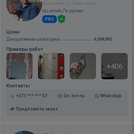
Был на сайте: 2 ч. 52 мин. назад
Latviski, По-русски
PRO
Цены
Декоративная штукатурка
6,00€/M2
Примеры работ
+406
Контакты
+371 *** *** 57
Эл. почта
WhatsApp
Предложить заказ