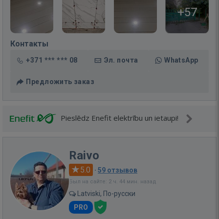
+57
Контакты
+371 *** *** 08
Эл. почта
WhatsApp
Предложить заказ
Pieslēdz Enefit elektrību un ietaupi!
Raivo
5.0
·
59 отзывов
Был на сайте: 2 ч. 44 мин. назад
Latviski, По-русски
PRO