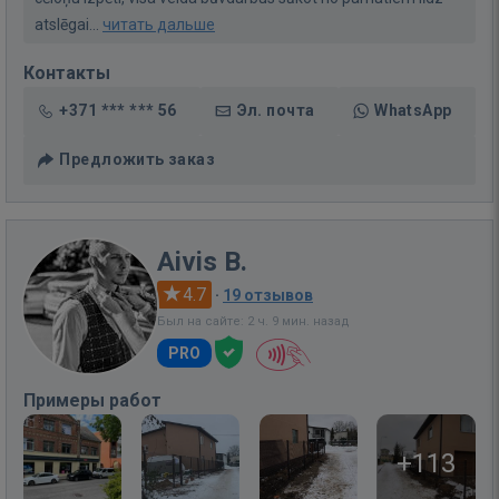
atslēgai...
читать дальше
Контакты
+371 *** *** 56
Эл. почта
WhatsApp
Предложить заказ
Aivis B.
4.7
·
19 отзывов
Был на сайте: 2 ч. 9 мин. назад
PRO
Примеры работ
+113