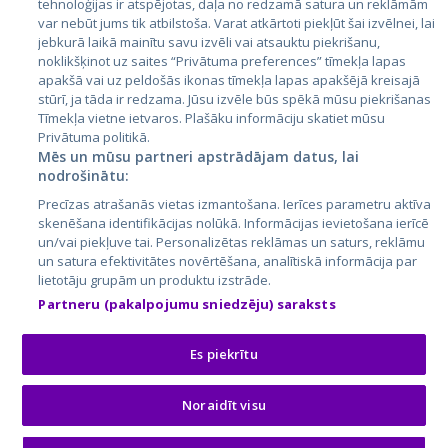
tehnoloģijas ir atspējotas, daļa no redzamā satura un reklāmām
Литва
var nebūt jums tik atbilstoša. Varat atkārtoti piekļūt šai izvēlnei, lai
jebkurā laikā mainītu savu izvēli vai atsauktu piekrišanu,
noklikšķinot uz saites “Privātuma preferences” tīmekļa lapas
apakšā vai uz peldošās ikonas tīmekļa lapas apakšējā kreisajā
stūrī, ja tāda ir redzama. Jūsu izvēle būs spēkā mūsu piekrišanas
Tīmekļa vietne ietvaros. Plašāku informāciju skatiet mūsu
Privātuma politikā.
Mēs un mūsu partneri apstrādājam datus, lai
nodrošinātu:
City24.lv
CVbankas.lt
Precīzas atrašanās vietas izmantošana. Ierīces parametru aktīva
City24.ee
Kainos.lt
skenēšana identifikācijas nolūkā. Informācijas ievietošana ierīcē
un/vai piekļuve tai. Personalizētas reklāmas un saturs, reklāmu
GetaPro.lv
Paslaugos.lt
un satura efektivitātes novērtēšana, analītiskā informācija par
GetaPro.ee
auto24.ee
lietotāju grupām un produktu izstrāde.
Skelbiu.lt
KV.ee
Partneru (pakalpojumu sniedzēju) saraksts
Autoplius.lt
Osta.ee
Aruodas.lt
KuldneBörs.ee
Es piekrītu
Noraidīt visu
© 2026 GetaPro. Все права защищены.