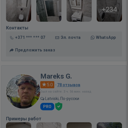
+234
Контакты
+371 *** *** 07
Эл. почта
WhatsApp
Предложить заказ
Mareks G.
5.0
·
78 отзывов
Был на сайте: 3 ч. 56 мин. назад
Latviski, По-русски
PRO
Примеры работ