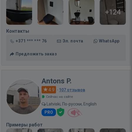
+124
Контакты
+371 *** *** 76
Эл. почта
WhatsApp
Предложить заказ
Antons P.
4.9
·
107 отзывов
Сейчас на сайте
Latviski, По-русски, English
PRO
Примеры работ