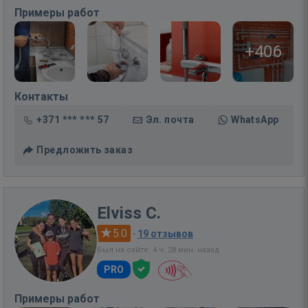
Примеры работ
+406
Контакты
+371 *** *** 57
Эл. почта
WhatsApp
Предложить заказ
Elviss C.
5.0
·
19 отзывов
Был на сайте: 4 ч. 28 мин. назад
PRO
Примеры работ