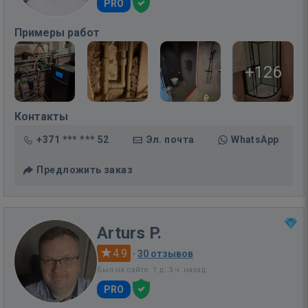
PRO
Примеры работ
+126
Контакты
+371 *** *** 52
Эл. почта
WhatsApp
Предложить заказ
Arturs P.
4.9
·
30 отзывов
Был на сайте: 1 д. 3 ч. назад
PRO