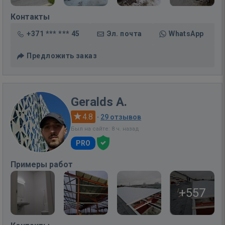
Контакты
+371 *** *** 45
Эл. почта
WhatsApp
Предложить заказ
Geralds A.
4.8
·
29 отзывов
Был на сайте: 8 ч. назад
PRO
Примеры работ
+557