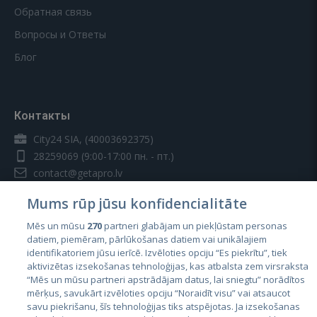
Обратная связь
Вопросы и Ответы
Блог
Контакты
City24 SIA, (40003692375)
28259069
(9:00-17:00 пн. - пт.)
contact@getapro.lv
Mums rūp jūsu konfidencialitāte
Mēs un mūsu
270
partneri glabājam un piekļūstam personas
datiem, piemēram, pārlūkošanas datiem vai unikālajiem
identifikatoriem jūsu ierīcē. Izvēloties opciju “Es piekrītu”, tiek
Страны
aktivizētas izsekošanas tehnoloģijas, kas atbalsta zem virsraksta
Эстония
“Mēs un mūsu partneri apstrādājam datus, lai sniegtu” norādītos
mērķus, savukārt izvēloties opciju “Noraidīt visu” vai atsaucot
Латвия
savu piekrišanu, šīs tehnoloģijas tiks atspējotas. Ja izsekošanas