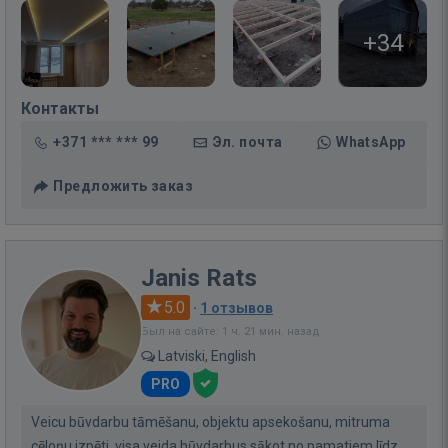
+34
Контакты
+371 *** *** 99
Эл. почта
WhatsApp
Предложить заказ
Janis Rats
5.0
·
1 отзывов
Был на сайте: 1 ч. 21 мин. назад
Latviski, English
PRO
Veicu būvdarbu tāmēšanu, objektu apsekošanu, mitruma
cēloņu izpēti, visa veida būvdarbus sākot no pamatiem līdz