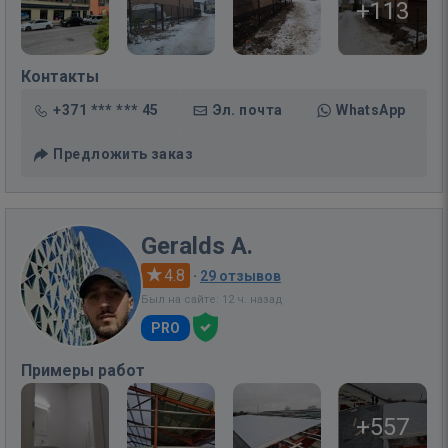
+113
Контакты
+371 *** *** 45
Эл. почта
WhatsApp
Предложить заказ
Geralds A.
4.8
·
29 отзывов
Был на сайте: 12 ч. назад
PRO
Примеры работ
+557