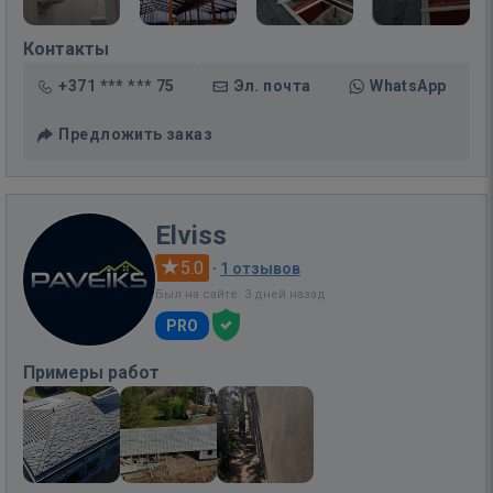
Контакты
+371 *** *** 75
Эл. почта
WhatsApp
Предложить заказ
Elviss
5.0
·
1 отзывов
Был на сайте: 3 дней назад
PRO
Примеры работ