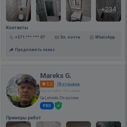
+234
Контакты
+371 *** *** 07
Эл. почта
WhatsApp
Предложить заказ
Mareks G.
5.0
·
78 отзывов
Был на сайте: 19 ч. назад
Latviski, По-русски
PRO
Примеры работ