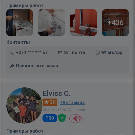
Примеры работ
+406
Контакты
+371 *** *** 57
Эл. почта
WhatsApp
Предложить заказ
Elviss C.
5.0
·
19 отзывов
Был на сайте: 12 ч. назад
PRO
Примеры работ