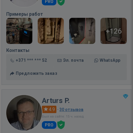
PRO
Примеры работ
+126
Контакты
+371 *** *** 52
Эл. почта
WhatsApp
Предложить заказ
Arturs P.
4.9
·
30 отзывов
Был на сайте: 15 ч. назад
PRO