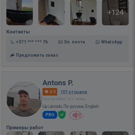
+124
Контакты
+371 *** *** 76
Эл. почта
WhatsApp
Предложить заказ
Antons P.
4.9
·
107 отзывов
Был на сайте: 13 ч. назад
Latviski, По-русски, English
PRO
Примеры работ