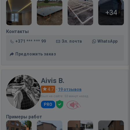
+34
Контакты
+371 *** *** 99
Эл. почта
WhatsApp
Предложить заказ
Aivis B.
4.7
·
19 отзывов
Был на сайте: 53 минут назад
PRO
Примеры работ