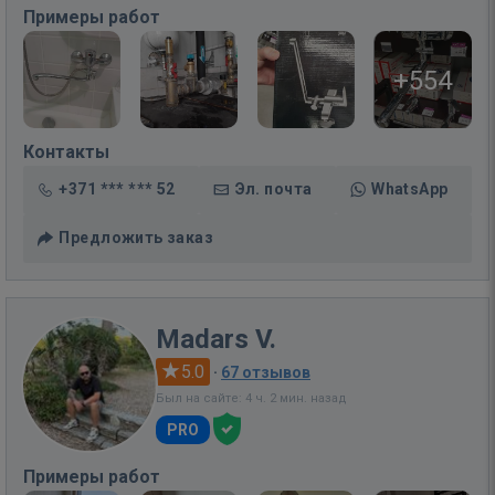
Примеры работ
+554
Контакты
+371 *** *** 52
Эл. почта
WhatsApp
Предложить заказ
Madars V.
5.0
·
67 отзывов
Был на сайте: 4 ч. 2 мин. назад
PRO
Примеры работ