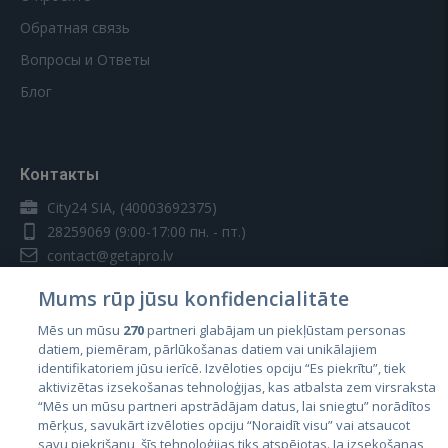
Обратная связь
Вопросы и Ответы
Блог
Контакты
City24 SIA, (40003692375)
28259069
(9:00-17:00 пн. - пт.)
contact@getapro.lv
Mums rūp jūsu konfidencialitāte
Mēs un mūsu
270
partneri glabājam un piekļūstam personas
datiem, piemēram, pārlūkošanas datiem vai unikālajiem
identifikatoriem jūsu ierīcē. Izvēloties opciju “Es piekrītu”, tiek
Страны
aktivizētas izsekošanas tehnoloģijas, kas atbalsta zem virsraksta
Эстония
“Mēs un mūsu partneri apstrādājam datus, lai sniegtu” norādītos
mērķus, savukārt izvēloties opciju “Noraidīt visu” vai atsaucot
Латвия
savu piekrišanu, šīs tehnoloģijas tiks atspējotas. Ja izsekošanas