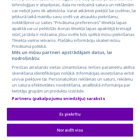
tehnoloģijas ir atspējotas, daļa no redzamā satura un reklāmām
Литва
var nebūt jums tik atbilstoša. Varat atkārtoti piekļūt šai izvēlnei, lai
jebkurā laikā mainītu savu izvēli vai atsauktu piekrišanu,
noklikšķinot uz saites “Privātuma preferences” tīmekļa lapas
apakšā vai uz peldošās ikonas tīmekļa lapas apakšējā kreisajā
stūrī, ja tāda ir redzama. Jūsu izvēle būs spēkā mūsu piekrišanas
Tīmekļa vietne ietvaros. Plašāku informāciju skatiet mūsu
Privātuma politikā.
Mēs un mūsu partneri apstrādājam datus, lai
nodrošinātu:
City24.lv
CVbankas.lt
Precīzas atrašanās vietas izmantošana. Ierīces parametru aktīva
City24.ee
Kainos.lt
skenēšana identifikācijas nolūkā. Informācijas ievietošana ierīcē
un/vai piekļuve tai. Personalizētas reklāmas un saturs, reklāmu
GetaPro.lv
Paslaugos.lt
un satura efektivitātes novērtēšana, analītiskā informācija par
GetaPro.ee
auto24.ee
lietotāju grupām un produktu izstrāde.
Skelbiu.lt
KV.ee
Partneru (pakalpojumu sniedzēju) saraksts
Autoplius.lt
Osta.ee
Aruodas.lt
KuldneBörs.ee
Es piekrītu
Noraidīt visu
© 2026 GetaPro. Все права защищены.