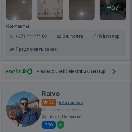
+57
Контакты
+371 *** *** 08
Эл. почта
WhatsApp
Предложить заказ
Pieslēdz Enefit elektrību un ietaupi!
Raivo
5.0
·
59 отзывов
Был на сайте: 5 ч. назад
Latviski, По-русски
PRO