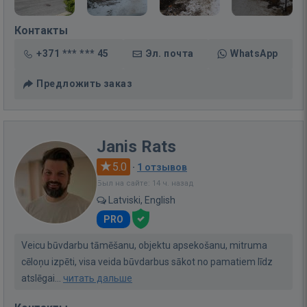
Контакты
+371 *** *** 45
Эл. почта
WhatsApp
Предложить заказ
Janis Rats
5.0
·
1 отзывов
Был на сайте: 14 ч. назад
Latviski, English
PRO
Veicu būvdarbu tāmēšanu, objektu apsekošanu, mitruma
cēloņu izpēti, visa veida būvdarbus sākot no pamatiem līdz
atslēgai...
читать дальше