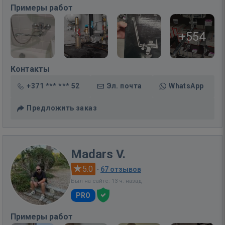
Примеры работ
+554
Контакты
+371 *** *** 52
Эл. почта
WhatsApp
Предложить заказ
Madars V.
5.0
·
67 отзывов
Был на сайте: 13 ч. назад
PRO
Примеры работ