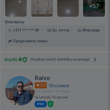
+57
Контакты
+371 *** *** 08
Эл. почта
WhatsApp
Предложить заказ
Pieslēdz Enefit elektrību un ietaupi!
Raivo
5.0
·
59 отзывов
Был на сайте: 13 ч. назад
Latviski, По-русски
PRO