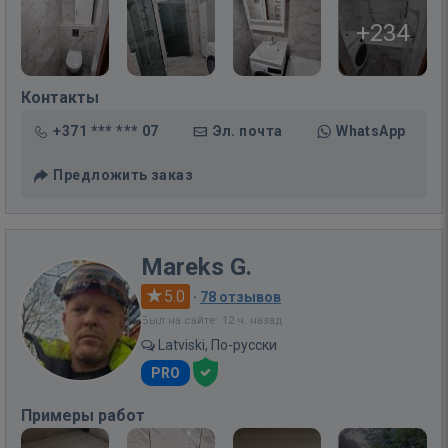
+234
Контакты
+371 *** *** 07
Эл. почта
WhatsApp
Предложить заказ
Mareks G.
5.0
·
78 отзывов
Был на сайте: 12 ч. назад
Latviski, По-русски
PRO
Примеры работ