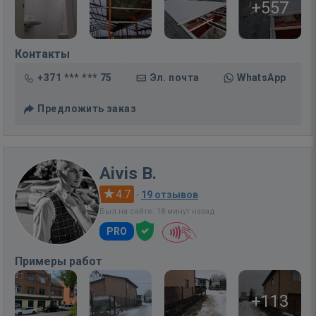
+557
Контакты
+371 *** *** 75
Эл. почта
WhatsApp
Предложить заказ
Aivis B.
4.7
·
19 отзывов
Был на сайте: 18 минут назад
PRO
Примеры работ
+113