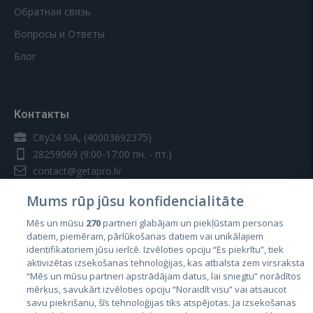
Обратная связь
Вопросы и Ответы
Блог
Контакты
City24 SIA, (40003692375)
28259069
(9:00-17:00 пн. - пт.)
contact@getapro.lv
Mums rūp jūsu konfidencialitāte
Mēs un mūsu
270
partneri glabājam un piekļūstam personas
datiem, piemēram, pārlūkošanas datiem vai unikālajiem
identifikatoriem jūsu ierīcē. Izvēloties opciju “Es piekrītu”, tiek
Страны
aktivizētas izsekošanas tehnoloģijas, kas atbalsta zem virsraksta
Эстония
“Mēs un mūsu partneri apstrādājam datus, lai sniegtu” norādītos
mērķus, savukārt izvēloties opciju “Noraidīt visu” vai atsaucot
Латвия
savu piekrišanu, šīs tehnoloģijas tiks atspējotas. Ja izsekošanas