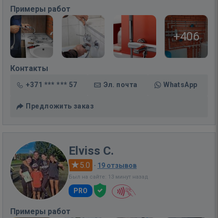
Примеры работ
+406
Контакты
+371 *** *** 57
Эл. почта
WhatsApp
Предложить заказ
Elviss C.
5.0
·
19 отзывов
Был на сайте: 13 минут назад
PRO
Примеры работ