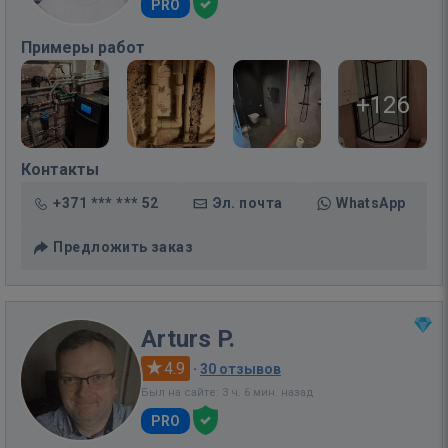
PRO
Примеры работ
+126
Контакты
+371 *** *** 52
Эл. почта
WhatsApp
Предложить заказ
Arturs P.
4.9
·
30 отзывов
Был на сайте: 3 ч. 6 мин. назад
PRO