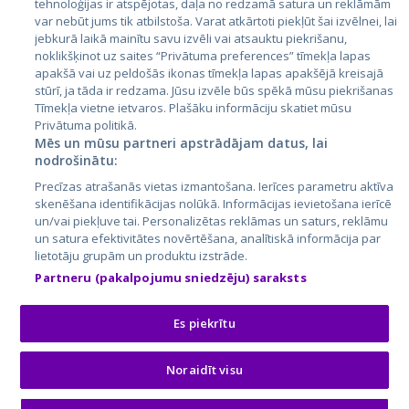
tehnoloģijas ir atspējotas, daļa no redzamā satura un reklāmām
Литва
var nebūt jums tik atbilstoša. Varat atkārtoti piekļūt šai izvēlnei, lai
jebkurā laikā mainītu savu izvēli vai atsauktu piekrišanu,
noklikšķinot uz saites “Privātuma preferences” tīmekļa lapas
apakšā vai uz peldošās ikonas tīmekļa lapas apakšējā kreisajā
stūrī, ja tāda ir redzama. Jūsu izvēle būs spēkā mūsu piekrišanas
Tīmekļa vietne ietvaros. Plašāku informāciju skatiet mūsu
Privātuma politikā.
Mēs un mūsu partneri apstrādājam datus, lai
nodrošinātu:
City24.lv
CVbankas.lt
Precīzas atrašanās vietas izmantošana. Ierīces parametru aktīva
City24.ee
Kainos.lt
skenēšana identifikācijas nolūkā. Informācijas ievietošana ierīcē
un/vai piekļuve tai. Personalizētas reklāmas un saturs, reklāmu
GetaPro.lv
Paslaugos.lt
un satura efektivitātes novērtēšana, analītiskā informācija par
GetaPro.ee
auto24.ee
lietotāju grupām un produktu izstrāde.
Skelbiu.lt
KV.ee
Partneru (pakalpojumu sniedzēju) saraksts
Autoplius.lt
Osta.ee
Aruodas.lt
KuldneBörs.ee
Es piekrītu
Noraidīt visu
© 2026 GetaPro. Все права защищены.