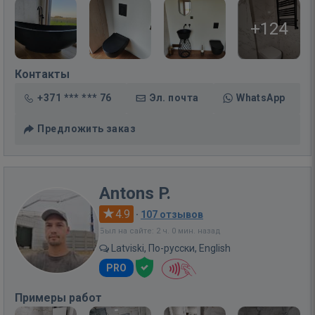
+124
Контакты
+371 *** *** 76
Эл. почта
WhatsApp
Предложить заказ
Antons P.
4.9
·
107 отзывов
Был на сайте: 2 ч. 0 мин. назад
Latviski, По-русски, English
PRO
Примеры работ