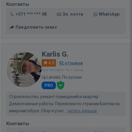
Контакты
+371 *** *** 08
Эл. почта
WhatsApp
Предложить заказ
Karlis G.
4.9
·
92 отзывов
Был на сайте: 15 ч. назад
Latviski, По-русски
PRO
Строительство, ремонт помещений и квартир.
Демонтажные работы. Перевозки по странам Балтии на
микроавтобусе. Сбор и утил...
читать дальше
Контакты