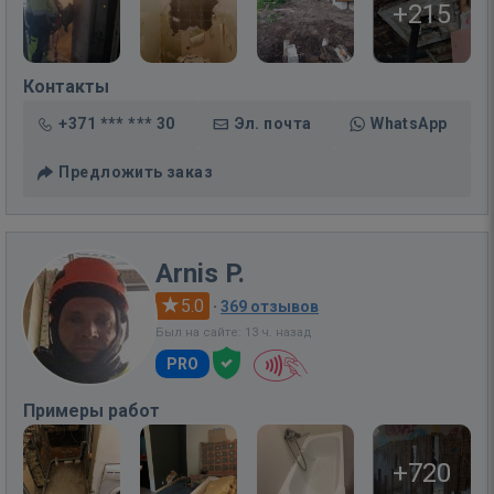
+215
Контакты
+371 *** *** 30
Эл. почта
WhatsApp
Предложить заказ
Arnis P.
5.0
·
369 отзывов
Был на сайте: 13 ч. назад
PRO
Примеры работ
+720