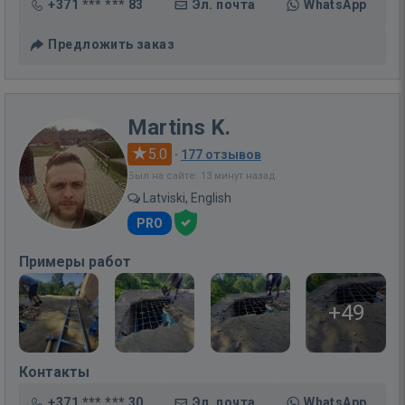
+371 *** *** 83
Эл. почта
WhatsApp
Предложить заказ
Martins K.
5.0
·
177 отзывов
Был на сайте: 13 минут назад
Latviski, English
PRO
Примеры работ
+49
Контакты
+371 *** *** 30
Эл. почта
WhatsApp