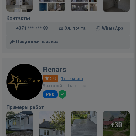
Контакты
+371 *** *** 83
Эл. почта
WhatsApp
Предложить заказ
Renārs
5.0
·
1 отзывов
Был на сайте: 1 мес. назад
PRO
Примеры работ
+30