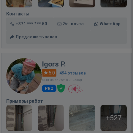
Контакты
+371 *** *** 50
Эл. почта
WhatsApp
Предложить заказ
Igors P.
5.0
·
494 отзывов
Был на сайте: 8 ч. назад
PRO
Примеры работ
+527