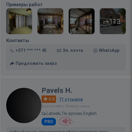
Примеры работ
+113
Контакты
+371 *** *** 45
Эл. почта
WhatsApp
Предложить заказ
Pavels H.
4.9
·
71 отзывов
Был на сайте: 43 минут назад
Latviski, По-русски, English
PRO