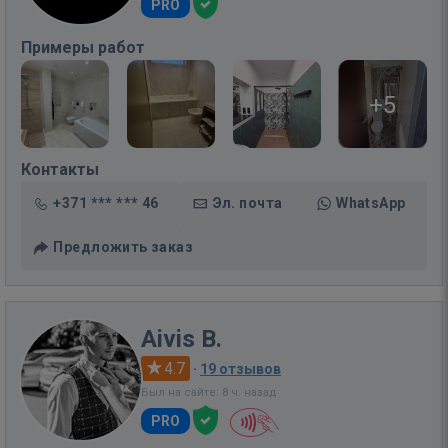
PRO
Примеры работ
+5
Контакты
+371 *** *** 46
Эл. почта
WhatsApp
Предложить заказ
Aivis B.
4.7
·
19 отзывов
Был на сайте: 8 ч. назад
PRO