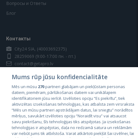
Вопросы и Ответы
Блог
Контакты
City24 SIA, (40003692375)
28259069
(9:00-17:00 пн. - пт.)
contact@getapro.lv
Mums rūp jūsu konfidencialitāte
Mēs un mūsu
270
partneri glabājam un piekļūstam personas
datiem, piemēram, pārlūkošanas datiem vai unikālajiem
identifikatoriem jūsu ierīcē. Izvēloties opciju “Es piekrītu”, tiek
Страны
aktivizētas izsekošanas tehnoloģijas, kas atbalsta zem virsraksta
Эстония
“Mēs un mūsu partneri apstrādājam datus, lai sniegtu” norādītos
mērķus, savukārt izvēloties opciju “Noraidīt visu” vai atsaucot
Латвия
savu piekrišanu, šīs tehnoloģijas tiks atspējotas. Ja izsekošanas
tehnoloģijas ir atspējotas, daļa no redzamā satura un reklāmām
Литва
var nebūt jums tik atbilstoša. Varat atkārtoti piekļūt šai izvēlnei, lai