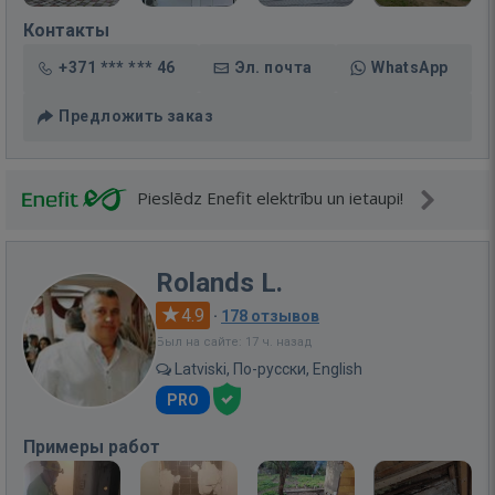
Контакты
+371 *** *** 46
Эл. почта
WhatsApp
Предложить заказ
Pieslēdz Enefit elektrību un ietaupi!
Rolands L.
4.9
·
178 отзывов
Был на сайте: 17 ч. назад
Latviski, По-русски, English
PRO
Примеры работ