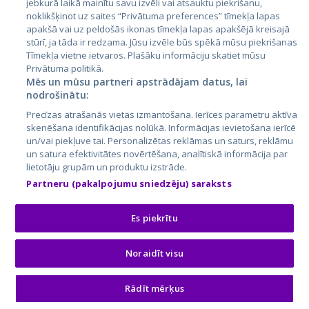
jebkurā laikā mainītu savu izvēli vai atsauktu piekrišanu,
noklikšķinot uz saites “Privātuma preferences” tīmekļa lapas
apakšā vai uz peldošās ikonas tīmekļa lapas apakšējā kreisajā
stūrī, ja tāda ir redzama. Jūsu izvēle būs spēkā mūsu piekrišanas
Tīmekļa vietne ietvaros. Plašāku informāciju skatiet mūsu
Privātuma politikā.
Mēs un mūsu partneri apstrādājam datus, lai
nodrošinātu:
City24.lv
CVbankas.lt
Precīzas atrašanās vietas izmantošana. Ierīces parametru aktīva
City24.ee
Kainos.lt
skenēšana identifikācijas nolūkā. Informācijas ievietošana ierīcē
un/vai piekļuve tai. Personalizētas reklāmas un saturs, reklāmu
GetaPro.lv
Paslaugos.lt
un satura efektivitātes novērtēšana, analītiskā informācija par
GetaPro.ee
auto24.ee
lietotāju grupām un produktu izstrāde.
Skelbiu.lt
KV.ee
Partneru (pakalpojumu sniedzēju) saraksts
Autoplius.lt
Osta.ee
Aruodas.lt
KuldneBörs.ee
Es piekrītu
Noraidīt visu
© 2026 GetaPro. Все права защищены.
Rādīt mērķus