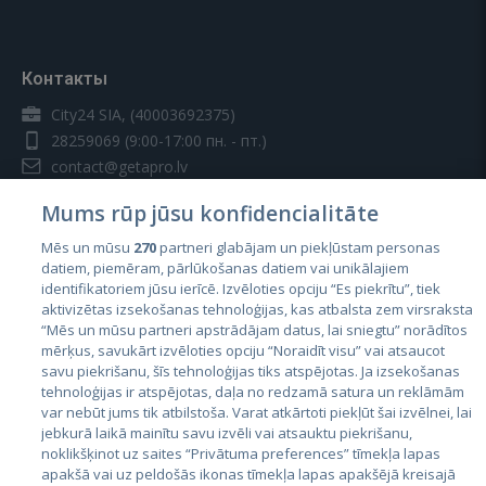
Контакты
City24 SIA, (40003692375)
28259069
(9:00-17:00 пн. - пт.)
contact@getapro.lv
Mums rūp jūsu konfidencialitāte
Mēs un mūsu
270
partneri glabājam un piekļūstam personas
datiem, piemēram, pārlūkošanas datiem vai unikālajiem
identifikatoriem jūsu ierīcē. Izvēloties opciju “Es piekrītu”, tiek
Страны
aktivizētas izsekošanas tehnoloģijas, kas atbalsta zem virsraksta
Эстония
“Mēs un mūsu partneri apstrādājam datus, lai sniegtu” norādītos
mērķus, savukārt izvēloties opciju “Noraidīt visu” vai atsaucot
Латвия
savu piekrišanu, šīs tehnoloģijas tiks atspējotas. Ja izsekošanas
tehnoloģijas ir atspējotas, daļa no redzamā satura un reklāmām
Литва
var nebūt jums tik atbilstoša. Varat atkārtoti piekļūt šai izvēlnei, lai
jebkurā laikā mainītu savu izvēli vai atsauktu piekrišanu,
noklikšķinot uz saites “Privātuma preferences” tīmekļa lapas
apakšā vai uz peldošās ikonas tīmekļa lapas apakšējā kreisajā