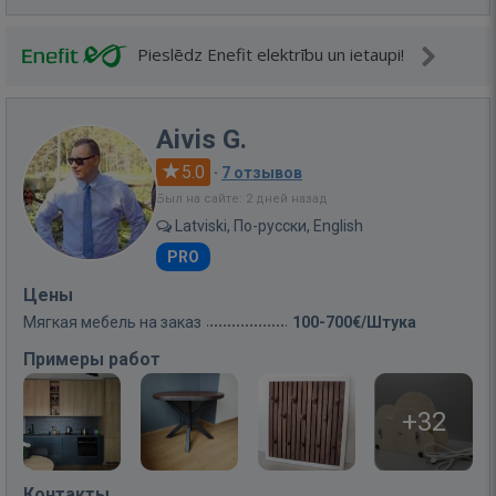
Pieslēdz Enefit elektrību un ietaupi!
Aivis G.
5.0
·
7 отзывов
Был на сайте: 2 дней назад
Latviski, По-русски, English
PRO
Цены
Мягкая мебель на заказ
100-700€/Штука
Примеры работ
+32
Контакты