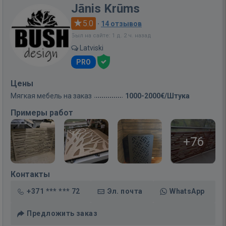
Jānis Krūms
5.0
·
14 отзывов
Был на сайте: 1 д. 2 ч. назад
Latviski
PRO
Цены
Мягкая мебель на заказ
1000-2000€/Штука
Примеры работ
+76
Контакты
+371 *** *** 72
Эл. почта
WhatsApp
Предложить заказ