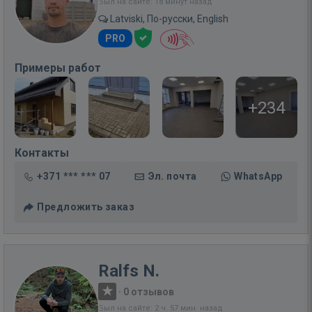
Был на сайте: 18 минут назад
Latviski, По-русски, English
PRO
Примеры работ
+234
Контакты
+371 *** *** 07
Эл. почта
WhatsApp
Предложить заказ
Ralfs N.
·
0 отзывов
Был на сайте: 2 ч. 57 мин. назад