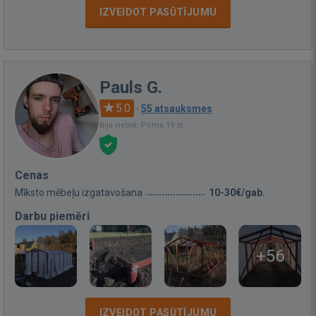
IZVEIDOT PASŪTĪJUMU
Pauls G.
5.0
·
55 atsauksmes
Bija vietnē: Pirms 19 st.
Cenas
Mīksto mēbeļu izgatavošana
10-30€/gab.
Darbu piemēri
+56
IZVEIDOT PASŪTĪJUMU