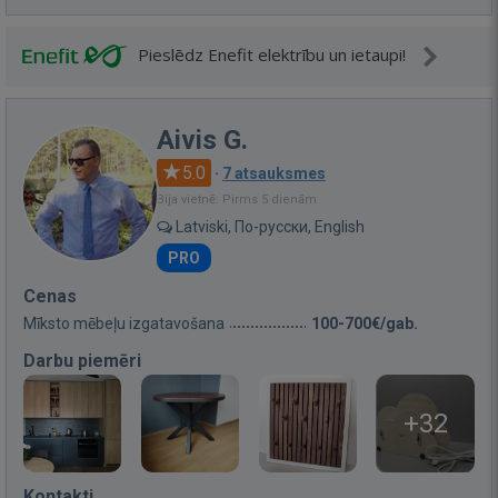
Pieslēdz Enefit elektrību un ietaupi!
Aivis G.
5.0
·
7 atsauksmes
Bija vietnē: Pirms 5 dienām
Latviski, По-русски, English
PRO
Cenas
Mīksto mēbeļu izgatavošana
100-700€/gab.
Darbu piemēri
+32
Kontakti