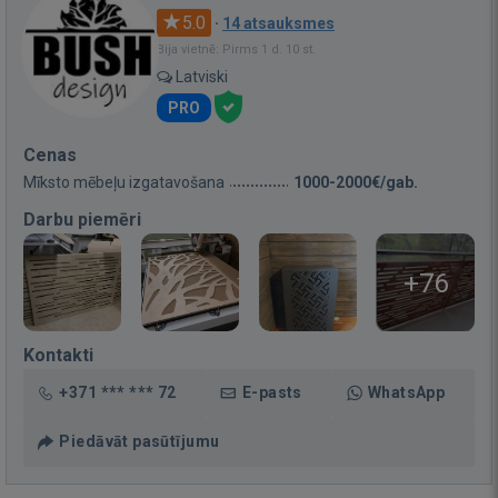
5.0
·
14 atsauksmes
Bija vietnē: Pirms 1 d. 10 st.
Latviski
PRO
Cenas
Mīksto mēbeļu izgatavošana
1000-2000€/gab.
Darbu piemēri
+76
Kontakti
+371 *** *** 72
E-pasts
WhatsApp
Piedāvāt pasūtījumu