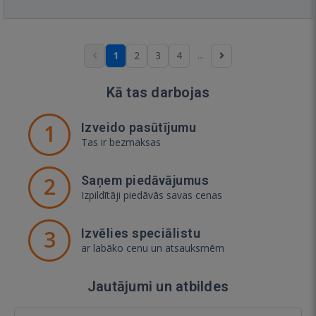
...
1
2
3
4
Kā tas darbojas
1
Izveido pasūtījumu
Tas ir bezmaksas
2
Saņem piedāvājumus
Izpildītāji piedāvās savas cenas
3
Izvēlies speciālistu
ar labāko cenu un atsauksmēm
Jautājumi un atbildes