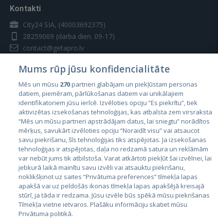
Kontakti
City24 SIA, (40003692375)
28259069
(darba dien. 09-17)
contact@getapro.lv
Mums rūp jūsu konfidencialitāte
Mēs un mūsu
270
partneri glabājam un piekļūstam personas
datiem, piemēram, pārlūkošanas datiem vai unikālajiem
identifikatoriem jūsu ierīcē. Izvēloties opciju “Es piekrītu”, tiek
Valstis
aktivizētas izsekošanas tehnoloģijas, kas atbalsta zem virsraksta
Igaunija
“Mēs un mūsu partneri apstrādājam datus, lai sniegtu” norādītos
mērķus, savukārt izvēloties opciju “Noraidīt visu” vai atsaucot
Latvija
savu piekrišanu, šīs tehnoloģijas tiks atspējotas. Ja izsekošanas
tehnoloģijas ir atspējotas, daļa no redzamā satura un reklāmām
Lietuva
var nebūt jums tik atbilstoša. Varat atkārtoti piekļūt šai izvēlnei, lai
jebkurā laikā mainītu savu izvēli vai atsauktu piekrišanu,
noklikšķinot uz saites “Privātuma preferences” tīmekļa lapas
apakšā vai uz peldošās ikonas tīmekļa lapas apakšējā kreisajā
stūrī, ja tāda ir redzama. Jūsu izvēle būs spēkā mūsu piekrišanas
Tīmekļa vietne ietvaros. Plašāku informāciju skatiet mūsu
Privātuma politikā.