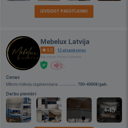
IZVEIDOT PASŪTĪJUMU
Mebelux Latvija
5.0
·
12 atsauksmes
Bija vietnē: Pirms 4 dienām
Cenas
Mīksto mēbeļu izgatavošana
700-4000€/gab.
Darbu piemēri
+43