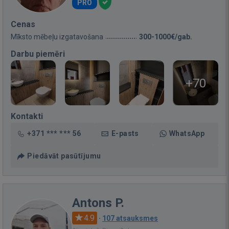
PRO
Cenas
Mīksto mēbeļu izgatavošana
300-1000€/gab.
Darbu piemēri
+70
Kontakti
+371 *** *** 56
E-pasts
WhatsApp
Piedāvāt pasūtījumu
Antons P.
4.9
·
107 atsauksmes