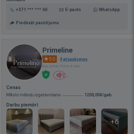
+371 *** *** 60
E-pasts
WhatsApp
Piedāvāt pasūtījumu
Primeline
5.0
·
9 atsauksmes
Bija vietnē: Pirms 4 mēn.
Cenas
Mīksto mēbeļu izgatavošana
1200,00€/gab.
Darbu piemēri
+6