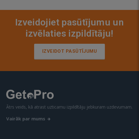
Izveidojiet pasūtījumu un
izvēlaties izpildītāju!
IZVEIDOT PASŪTĪJUMU
Ātrs veids, kā atrast uzticamu izpildītāju jebkuram uzdevumam.
Vairāk par mums