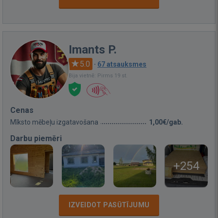
Imants P.
5.0
·
67 atsauksmes
Bija vietnē: Pirms 19 st.
Cenas
Mīksto mēbeļu izgatavošana
1,00€/gab.
Darbu piemēri
+254
IZVEIDOT PASŪTĪJUMU