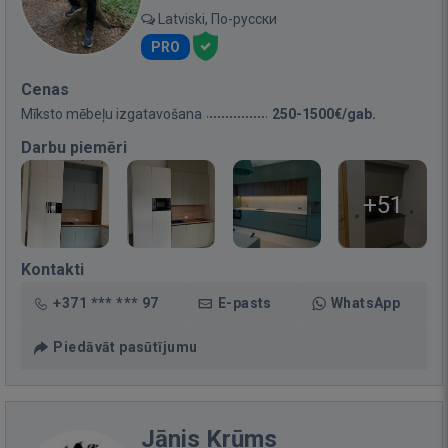
Latviski, По-русски
PRO
Cenas
Mīksto mēbeļu izgatavošana
250-1500€/gab.
Darbu piemēri
+51
Kontakti
+371 *** *** 97
E-pasts
WhatsApp
Piedāvāt pasūtījumu
Jānis Krūms