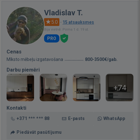
Vladislav T.
5.0
·
15 atsauksmes
Bija vietnē: Pirms 1 d. 19 st.
PRO
Cenas
Mīksto mēbeļu izgatavošana
800-3500€/gab.
Darbu piemēri
+74
Kontakti
+371 *** *** 88
E-pasts
WhatsApp
Piedāvāt pasūtījumu