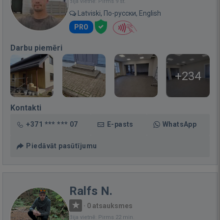
Bija vietnē: Pirms 9 st.
Latviski, По-русски, English
PRO
Darbu piemēri
+234
Kontakti
+371 *** *** 07
E-pasts
WhatsApp
Piedāvāt pasūtījumu
Ralfs N.
·
0 atsauksmes
Bija vietnē: Pirms 22 min.