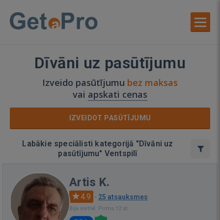
Dīvāni uz pasūtījumu
Izveido pasūtījumu
bez maksas
vai
apskati cenas
IZVEIDOT PASŪTĪJUMU
Labākie speciālisti kategorijā "Dīvāni uz
pasūtījumu" Ventspilī
Artis K.
4.9
·
25 atsauksmes
Bija vietnē: Pirms 12 st.