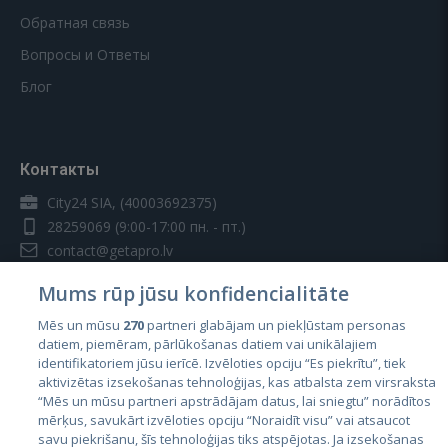
Обратная связь
Вопросы и Ответы
Блог
Контакты
City24 SIA, (40003692375)
28259069
(9:00-17:00 пн. - пт.)
contact@getapro.lv
Mums rūp jūsu konfidencialitāte
Mēs un mūsu
270
partneri glabājam un piekļūstam personas
datiem, piemēram, pārlūkošanas datiem vai unikālajiem
identifikatoriem jūsu ierīcē. Izvēloties opciju “Es piekrītu”, tiek
Страны
aktivizētas izsekošanas tehnoloģijas, kas atbalsta zem virsraksta
Эстония
“Mēs un mūsu partneri apstrādājam datus, lai sniegtu” norādītos
mērķus, savukārt izvēloties opciju “Noraidīt visu” vai atsaucot
Латвия
savu piekrišanu, šīs tehnoloģijas tiks atspējotas. Ja izsekošanas