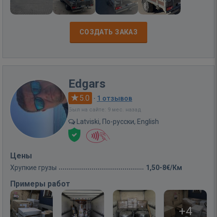
СОЗДАТЬ ЗАКАЗ
Edgars
5.0
·
1 отзывов
Был на сайте: 9 мес. назад
Latviski, По-русски, English
Цены
Хрупкие грузы
1,50-8€/Км
Примеры работ
+4