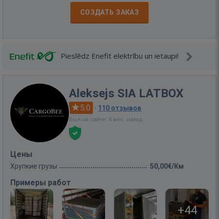
СОЗДАТЬ ЗАКАЗ
Pieslēdz Enefit elektrību un ietaupi!
Aleksejs SIA LATBOX
5.0
·
110 отзывов
Был на сайте: 4 мес. назад
Цены
Хрупкие грузы
50,00€/Км
Примеры работ
+44