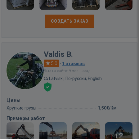
СОЗДАТЬ ЗАКАЗ
Valdis B.
5.0
·
1 отзывов
Был на сайте: 9 мес. назад
Latviski, По-русски, English
Цены
Хрупкие грузы
1,50€/Км
Примеры работ
+2