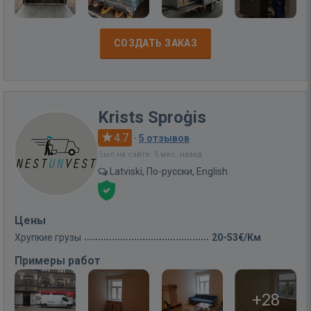
СОЗДАТЬ ЗАКАЗ
Krists Sproġis
4.7
·
5 отзывов
Был на сайте: 5 мес. назад
Latviski, По-русски, English
Цены
Хрупкие грузы
20-53€/Км
Примеры работ
+28