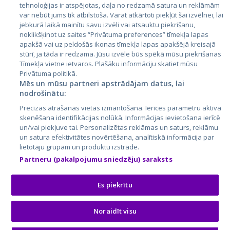
tehnoloģijas ir atspējotas, daļa no redzamā satura un reklāmām
Литва
var nebūt jums tik atbilstoša. Varat atkārtoti piekļūt šai izvēlnei, lai
jebkurā laikā mainītu savu izvēli vai atsauktu piekrišanu,
noklikšķinot uz saites “Privātuma preferences” tīmekļa lapas
apakšā vai uz peldošās ikonas tīmekļa lapas apakšējā kreisajā
stūrī, ja tāda ir redzama. Jūsu izvēle būs spēkā mūsu piekrišanas
Tīmekļa vietne ietvaros. Plašāku informāciju skatiet mūsu
Privātuma politikā.
Mēs un mūsu partneri apstrādājam datus, lai
nodrošinātu:
City24.lv
CVbankas.lt
Precīzas atrašanās vietas izmantošana. Ierīces parametru aktīva
City24.ee
Kainos.lt
skenēšana identifikācijas nolūkā. Informācijas ievietošana ierīcē
un/vai piekļuve tai. Personalizētas reklāmas un saturs, reklāmu
GetaPro.lv
Paslaugos.lt
un satura efektivitātes novērtēšana, analītiskā informācija par
GetaPro.ee
auto24.ee
lietotāju grupām un produktu izstrāde.
Skelbiu.lt
KV.ee
Partneru (pakalpojumu sniedzēju) saraksts
Autoplius.lt
Osta.ee
Aruodas.lt
KuldneBörs.ee
Es piekrītu
Noraidīt visu
© 2026 GetaPro. Все права защищены.