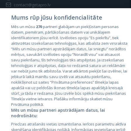
contact@getapro.lv
Mums rūp jūsu konfidencialitāte
Mēs un mūsu
270
partneri glabājam un piekļūstam personas
datiem, piemēram, pārlūkošanas datiem vai unikālajiem
identifikatoriem jūsu ierīcē. Izvēloties opciju “Es piekrītu”, tiek
Страны
aktivizētas izsekošanas tehnoloģijas, kas atbalsta zem virsraksta
Эстония
“Mēs un mūsu partneri apstrādājam datus, lai sniegtu” norādītos
mērķus, savukārt izvēloties opciju “Noraidīt visu” vai atsaucot
Латвия
savu piekrišanu, šīs tehnoloģijas tiks atspējotas. Ja izsekošanas
tehnoloģijas ir atspējotas, daļa no redzamā satura un reklāmām
Литва
var nebūt jums tik atbilstoša. Varat atkārtoti piekļūt šai izvēlnei, lai
jebkurā laikā mainītu savu izvēli vai atsauktu piekrišanu,
noklikšķinot uz saites “Privātuma preferences” tīmekļa lapas
apakšā vai uz peldošās ikonas tīmekļa lapas apakšējā kreisajā
stūrī, ja tāda ir redzama. Jūsu izvēle būs spēkā mūsu piekrišanas
Tīmekļa vietne ietvaros. Plašāku informāciju skatiet mūsu
Privātuma politikā.
Mēs un mūsu partneri apstrādājam datus, lai
nodrošinātu:
City24.lv
CVbankas.lt
Precīzas atrašanās vietas izmantošana. Ierīces parametru aktīva
City24.ee
Kainos.lt
skenēšana identifikācijas nolūkā. Informācijas ievietošana ierīcē