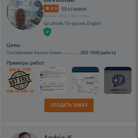
4.9
·
50 отзывов
Был на сайте: 1 мес. назад
Latviski, По-русски, English
Цены
Составление бизнес плана
250-750€/работу
Примеры работ
+7
СОЗДАТЬ ЗАКАЗ
Andris K.