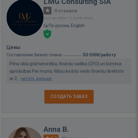
LMG Consulting SIA
·
0 отзывов
Был на сайте: 11 дней назад
По-русски, English
Цены
Составление бизнес плана
50-500€/работу
Pilna cikla grāmatvedība, finanšu vadība (CFO) un biznesa
apmācības Par mums: Mūsu kodolu veido finanšu direktors
ar 2...
читать дальше
СОЗДАТЬ ЗАКАЗ
Anna B.