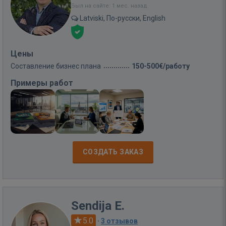
Был на сайте: 1 мес. назад
Latviski, По-русски, English
Цены
Составление бизнес плана
150-500€/работу
Примеры работ
СОЗДАТЬ ЗАКАЗ
Sendija E.
5.0
·
3 отзывов