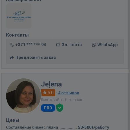
Контакты
+371 *** *** 94
Эл. почта
WhatsApp
Предложить заказ
Jeļena
5.0
·
4 отзывов
Был на сайте: 11 ч. назад
PRO
Цены
Составление бизнес плана
50-500€/работу