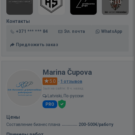
+10
Контакты
+371 *** *** 84
Эл. почта
WhatsApp
Предложить заказ
Marina Čupova
5.0
·
1 отзывов
Был на сайте: 8 ч. назад
Latviski, По-русски
PRO
Цены
Составление бизнес плана
200-500€/работу
Примеры работ