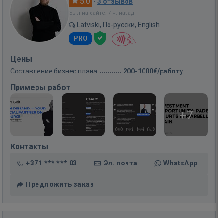
5.0
·
3 отзывов
Был на сайте: 7 ч. назад
Latviski, По-русски, English
PRO
Цены
Составление бизнес плана
200-1000€/работу
Примеры работ
+7
Контакты
+371 *** *** 03
Эл. почта
WhatsApp
Предложить заказ