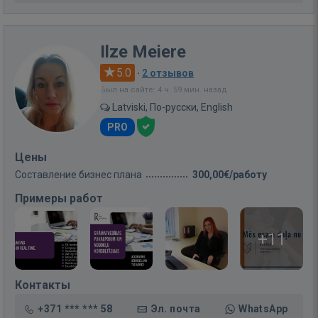
Ilze Meiere
5.0
·
2 отзывов
Был на сайте: 4 ч. 59 мин. назад
Latviski, По-русски, English
PRO
Цены
Составление бизнес плана
300,00€/работу
Примеры работ
+11
Контакты
+371 *** *** 58
Эл. почта
WhatsApp