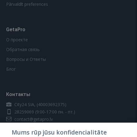
Pārvaldīt preferences
GetaPro
О проекте
Обратная связь
Вопросы и Ответы
Блог
Контакты
City24 SIA, (40003692375)
28259069
(9:00-17:00 пн. - пт.)
contact@getapro.lv
Mums rūp jūsu konfidencialitāte