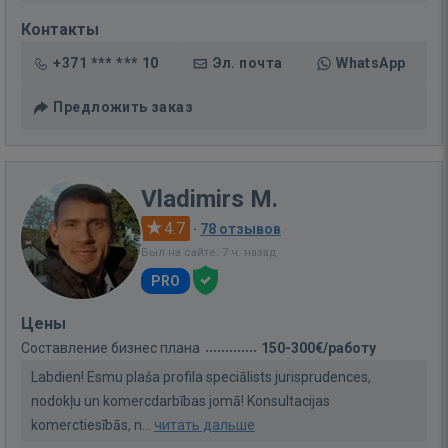
Контакты
+371 *** *** 10
Эл. почта
WhatsApp
Предложить заказ
Vladimirs M.
4.7
·
78 отзывов
Был на сайте: 7 ч. назад
PRO
Цены
Составление бизнес плана
150-300€/работу
Labdien! Esmu plaša profila speciālists jurisprudences,
nodokļu un komercdarbības jomā! Konsultacijas
komerctiesībās, n...
читать дальше