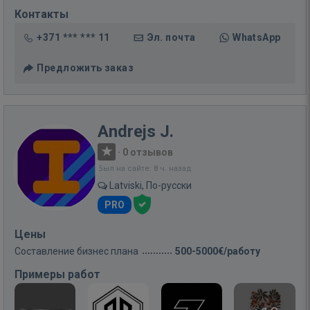
Контакты
+371 *** *** 11
Эл. почта
WhatsApp
Предложить заказ
Andrejs J.
·
0 отзывов
Был на сайте: 8 ч. назад
Latviski, По-русски
PRO
Цены
Составление бизнес плана
500-5000€/работу
Примеры работ