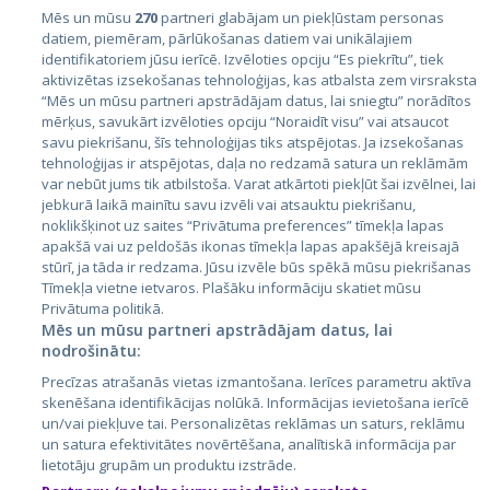
Mēs un mūsu
270
partneri glabājam un piekļūstam personas
datiem, piemēram, pārlūkošanas datiem vai unikālajiem
identifikatoriem jūsu ierīcē. Izvēloties opciju “Es piekrītu”, tiek
Страны
aktivizētas izsekošanas tehnoloģijas, kas atbalsta zem virsraksta
Эстония
“Mēs un mūsu partneri apstrādājam datus, lai sniegtu” norādītos
mērķus, savukārt izvēloties opciju “Noraidīt visu” vai atsaucot
Латвия
savu piekrišanu, šīs tehnoloģijas tiks atspējotas. Ja izsekošanas
tehnoloģijas ir atspējotas, daļa no redzamā satura un reklāmām
Литва
var nebūt jums tik atbilstoša. Varat atkārtoti piekļūt šai izvēlnei, lai
jebkurā laikā mainītu savu izvēli vai atsauktu piekrišanu,
noklikšķinot uz saites “Privātuma preferences” tīmekļa lapas
apakšā vai uz peldošās ikonas tīmekļa lapas apakšējā kreisajā
stūrī, ja tāda ir redzama. Jūsu izvēle būs spēkā mūsu piekrišanas
Tīmekļa vietne ietvaros. Plašāku informāciju skatiet mūsu
Privātuma politikā.
Mēs un mūsu partneri apstrādājam datus, lai
nodrošinātu:
City24.lv
CVbankas.lt
Precīzas atrašanās vietas izmantošana. Ierīces parametru aktīva
City24.ee
Kainos.lt
skenēšana identifikācijas nolūkā. Informācijas ievietošana ierīcē
un/vai piekļuve tai. Personalizētas reklāmas un saturs, reklāmu
GetaPro.lv
Paslaugos.lt
un satura efektivitātes novērtēšana, analītiskā informācija par
GetaPro.ee
auto24.ee
lietotāju grupām un produktu izstrāde.
Skelbiu.lt
KV.ee