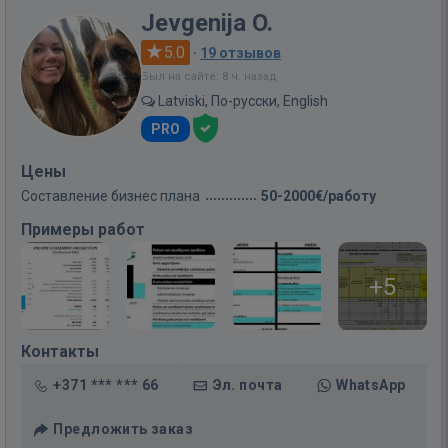
Jevgenija O.
5.0
·
19 отзывов
Был на сайте: 8 ч. назад
Latviski, По-русски, English
PRO
Цены
Составление бизнес плана
50-2000€/работу
Примеры работ
+5
Контакты
+371 *** *** 66
Эл. почта
WhatsApp
Предложить заказ