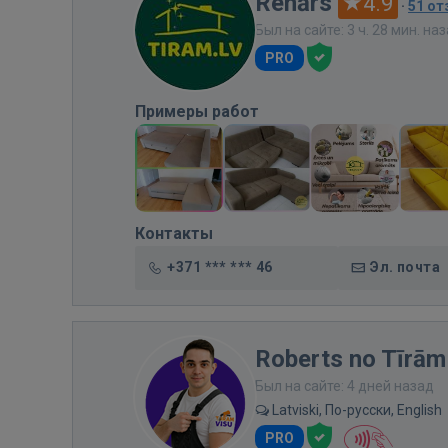
Renārs
4.9
·
51 о
Был на сайте: 3 ч. 28 мин. на
PRO
Примеры работ
Контакты
+371 *** *** 46
Эл. почта
Roberts no Tīrām
Был на сайте: 4 дней назад
Latviski, По-русски, English
PRO