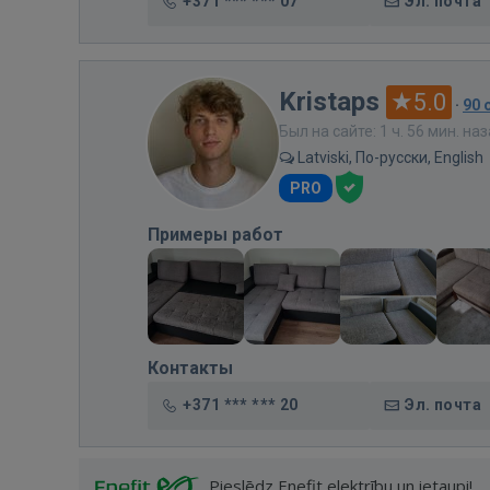
+371 *** *** 07
Эл. почта
Kristaps
5.0
·
90 
Был на сайте: 1 ч. 56 мин. на
Latviski, По-русски, English
PRO
Примеры работ
Контакты
+371 *** *** 20
Эл. почта
Pieslēdz Enefit elektrību un ietaupi!