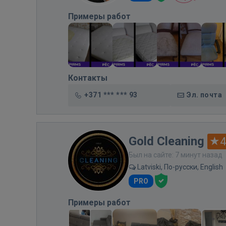
Примеры работ
Контакты
+371 *** *** 93
Эл. почта
Gold Cleaning
4
Был на сайте: 7 минут назад
Latviski, По-русски, English
PRO
Примеры работ