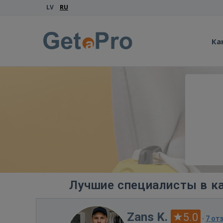
LV
RU
Ка
Лучшие специалисты в ка
Zans K.
5.0
·
7 от