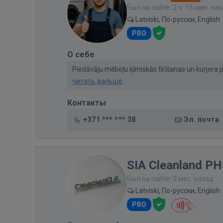
Был на сайте: 2 ч. 15 мин. на
Latviski, По-русски, English
PRO
О себе
Piedāvāju mēbeļu ķīmiskās tīrīšanas un kurjera pa
читать дальше
Контакты
+371 *** *** 38
Эл. почта
SIA Cleanland P
Был на сайте: 2 мес. назад
Latviski, По-русски, English
PRO