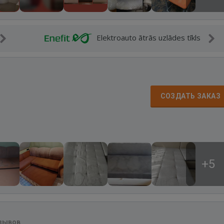
Elektroauto ātrās uzlādes tīkls
СОЗДАТЬ ЗАКАЗ
+5
тзывов