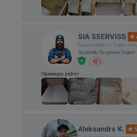
SIA SSERVISS
Был на сайте: 1 ч. 0 мин. наз
Latviski, По-русски, English
Примеры работ
Aleksandrs K.
5