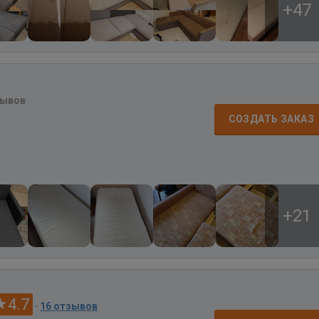
+47
зывов
СОЗДАТЬ ЗАКАЗ
+21
4.7
·
16 отзывов