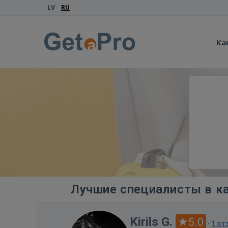
LV
RU
Ка
Лучшие специалисты в ка
Kirils G.
5.0
·
1 от