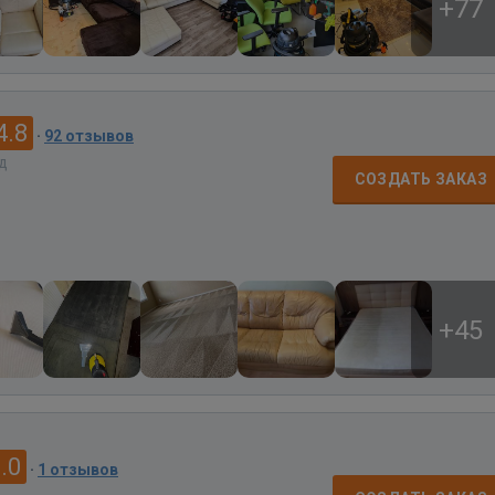
+77
4.8
·
92 отзывов
ад
СОЗДАТЬ ЗАКАЗ
+45
.0
·
1 отзывов