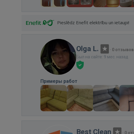
Pieslēdz Enefit elektrību un ietaupi!
Olga L.
·
0 отзывов
Был на сайте: 9 мес. назад
Примеры работ
Best Clean
·
0 о