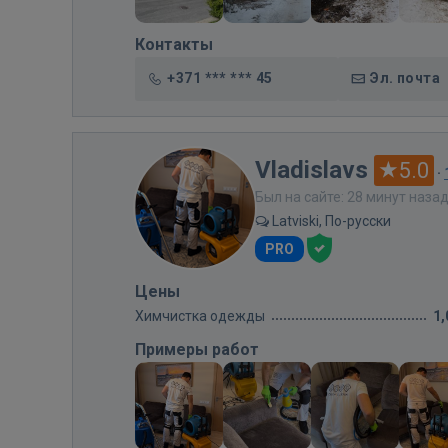
Контакты
+371 *** *** 45
Эл. почта
Vladislavs
5.0
·
Был на сайте: 28 минут наза
Latviski, По-русски
PRO
Цены
Химчистка одежды
1,
Примеры работ