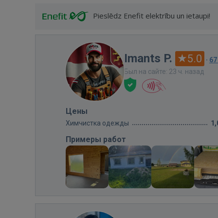
Pieslēdz Enefit elektrību un ietaupi!
Imants P.
5.0
·
67
Был на сайте: 23 ч. назад
Цены
Химчистка одежды
1,
Примеры работ