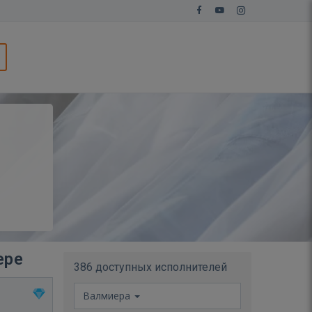
ере
386 доступных исполнителей
Валмиера