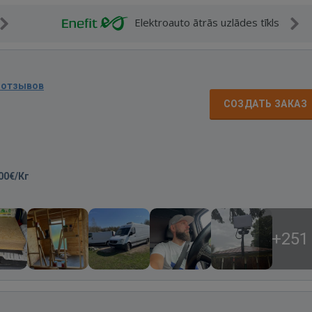
Elektroauto ātrās uzlādes tīkls
 отзывов
СОЗДАТЬ ЗАКАЗ
00€/Кг
+251