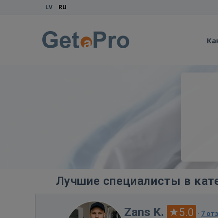
LV
RU
Ка
Лучшие специалисты в кат
Zans K.
5.0
·
7 от