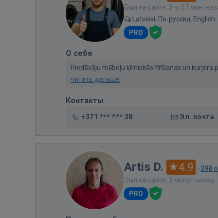
Был на сайте: 3 ч. 57 мин. на
Latviski, По-русски, English
PRO
О себе
Piedāvāju mēbeļu ķīmiskās tīrīšanas un kurjera pa
читать дальше
Контакты
+371 *** *** 38
Эл. почта
Artis D.
4.9
·
398 
Был на сайте: 3 минут назад
PRO