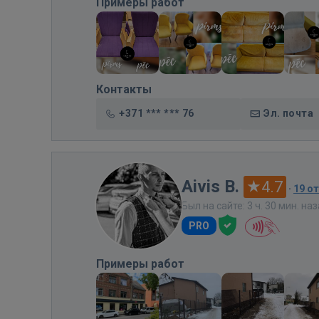
Примеры работ
Контакты
+371 *** *** 76
Эл. почта
Aivis B.
4.7
·
19 о
Был на сайте: 3 ч. 30 мин. на
PRO
Примеры работ