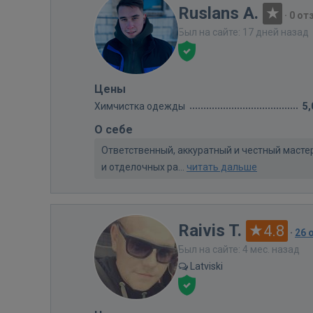
Ruslans A.
·
0 от
Был на сайте: 17 дней назад
Цены
Химчистка одежды
5,
О себе
Ответственный, аккуратный и честный мастер
и отделочных ра...
читать дальше
Raivis T.
4.8
·
26 
Был на сайте: 4 мес. назад
Latviski