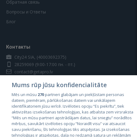
Обратная связь
Вопросы и Ответы
Блог
Контакты
City24 SIA, (40003692375)
28259069
(9:00-17:00 пн. - пт.)
contact@getapro.lv
Mums rūp jūsu konfidencialitāte
Mēs un mūsu
270
partneri glabājam un piekļūstam personas
datiem, piemēram, pārlūkošanas datiem vai unikālajiem
identifikatoriem jūsu ierīcē. Izvēloties opciju “Es piekrītu”, tiek
Страны
aktivizētas izsekošanas tehnoloģijas, kas atbalsta zem virsraksta
Эстония
“Mēs un mūsu partneri apstrādājam datus, lai sniegtu” norādītos
mērķus, savukārt izvēloties opciju “Noraidīt visu” vai atsaucot
Латвия
savu piekrišanu, šīs tehnoloģijas tiks atspējotas. Ja izsekošanas
tehnoloģijas ir atspējotas, daļa no redzamā satura un reklāmām
Литва