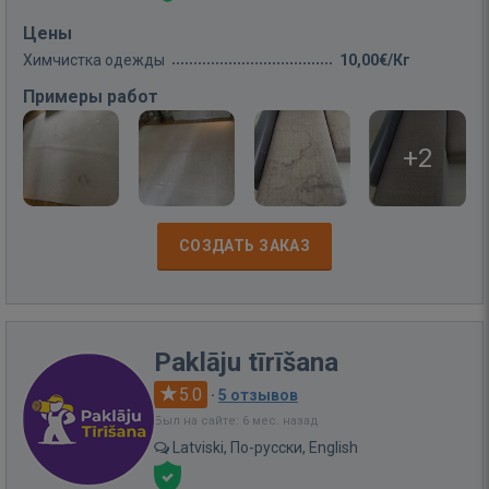
Цены
Химчистка одежды
10,00€/Кг
Примеры работ
+2
СОЗДАТЬ ЗАКАЗ
Paklāju tīrīšana
5.0
·
5 отзывов
Был на сайте: 6 мес. назад
Latviski, По-русски, English