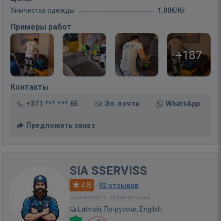
Химчистка одежды
1,00€/Кг
Примеры работ
+187
Контакты
+371 *** *** 65
Эл. почта
WhatsApp
Предложить заказ
SIA SSERVISS
4.8
·
92 отзывов
Был на сайте: 33 минут назад
Latviski, По-русски, English