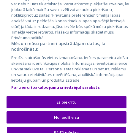
var nebūt jums tik atbilstoša. Varat atkārtoti piekļūt šai izvēlnei, lai
jebkurā laikā mainītu savu izvēli vai atsauktu piekrišanu,
noklikšķinot uz saites “Privātuma preferences” tīmekļa lapas
apakšā vai uz peldošās ikonas tīmekļa lapas apakšējā kreisajā
stūrī, ja tāda ir redzama. Jūsu izvēle būs spēkā mūsu piekrišanas
Tīmekļa vietne ietvaros. Plašāku informāciju skatiet mūsu
Privātuma politikā.
Mēs un mūsu partneri apstrādājam datus, lai
nodrošinātu:
City24.lv
CVbankas.lt
Precīzas atrašanās vietas izmantošana. Ierīces parametru aktīva
City24.ee
Kainos.lt
skenēšana identifikācijas nolūkā. Informācijas ievietošana ierīcē
un/vai piekļuve tai. Personalizētas reklāmas un saturs, reklāmu
GetaPro.lv
Paslaugos.lt
un satura efektivitātes novērtēšana, analītiskā informācija par
GetaPro.ee
auto24.ee
lietotāju grupām un produktu izstrāde.
Skelbiu.lt
KV.ee
Partneru (pakalpojumu sniedzēju) saraksts
Autoplius.lt
Osta.ee
Aruodas.lt
KuldneBörs.ee
Es piekrītu
Noraidīt visu
© 2026 GetaPro. Все права защищены.
Rādīt mērķus