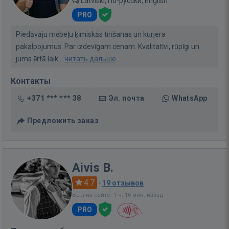
Latviski, По-русски, English
PRO
Piedāvāju mēbeļu ķīmiskās tīrīšanas un kurjera
pakalpojumus. Par izdevīgam cenam. Kvalitatīvi, rūpīgi un
jums ērtā laik...
читать дальше
Контакты
+371 *** *** 38
Эл. почта
WhatsApp
Предложить заказ
Aivis B.
4.7
·
19 отзывов
Был на сайте: 1 ч. 16 мин. назад
PRO