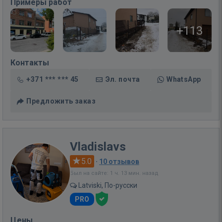
Примеры работ
+113
Контакты
+371 *** *** 45
Эл. почта
WhatsApp
Предложить заказ
Vladislavs
5.0
·
10 отзывов
Был на сайте: 1 ч. 13 мин. назад
Latviski, По-русски
PRO
Цены