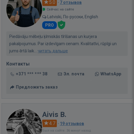
5.0
·
7 отзывов
Сейчас на сайте
Latviski, По-русски, English
PRO
Piedāvāju mēbeļu ķīmiskās tīrīšanas un kurjera
pakalpojumus. Par izdevīgam cenam. Kvalitatīvi, rūpīgi un
jums ērtā laik...
читать дальше
Контакты
+371 *** *** 38
Эл. почта
WhatsApp
Предложить заказ
Aivis B.
4.7
·
19 отзывов
Был на сайте: 36 минут назад