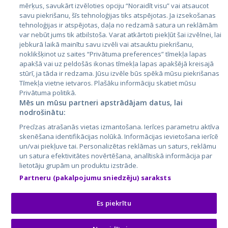
mērķus, savukārt izvēloties opciju “Noraidīt visu” vai atsaucot
Латвия
savu piekrišanu, šīs tehnoloģijas tiks atspējotas. Ja izsekošanas
tehnoloģijas ir atspējotas, daļa no redzamā satura un reklāmām
Литва
var nebūt jums tik atbilstoša. Varat atkārtoti piekļūt šai izvēlnei, lai
jebkurā laikā mainītu savu izvēli vai atsauktu piekrišanu,
noklikšķinot uz saites “Privātuma preferences” tīmekļa lapas
apakšā vai uz peldošās ikonas tīmekļa lapas apakšējā kreisajā
stūrī, ja tāda ir redzama. Jūsu izvēle būs spēkā mūsu piekrišanas
Tīmekļa vietne ietvaros. Plašāku informāciju skatiet mūsu
Privātuma politikā.
Mēs un mūsu partneri apstrādājam datus, lai
nodrošinātu:
City24.lv
CVbankas.lt
Precīzas atrašanās vietas izmantošana. Ierīces parametru aktīva
City24.ee
Kainos.lt
skenēšana identifikācijas nolūkā. Informācijas ievietošana ierīcē
un/vai piekļuve tai. Personalizētas reklāmas un saturs, reklāmu
GetaPro.lv
Paslaugos.lt
un satura efektivitātes novērtēšana, analītiskā informācija par
GetaPro.ee
auto24.ee
lietotāju grupām un produktu izstrāde.
Skelbiu.lt
KV.ee
Partneru (pakalpojumu sniedzēju) saraksts
Autoplius.lt
Osta.ee
Aruodas.lt
KuldneBörs.ee
Es piekrītu