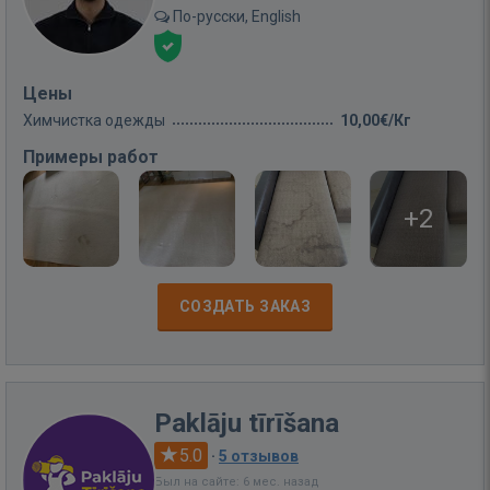
По-русски, English
Цены
Химчистка одежды
10,00€/Кг
Примеры работ
+2
СОЗДАТЬ ЗАКАЗ
Paklāju tīrīšana
5.0
·
5 отзывов
Был на сайте: 6 мес. назад