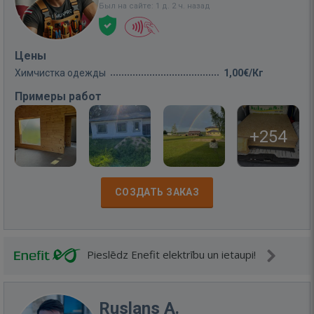
Был на сайте: 1 д. 2 ч. назад
Цены
Химчистка одежды
1,00€/Кг
Примеры работ
+254
СОЗДАТЬ ЗАКАЗ
Pieslēdz Enefit elektrību un ietaupi!
Ruslans A.