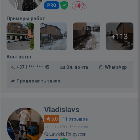
PRO
Примеры работ
+113
Контакты
+371 *** *** 45
Эл. почта
WhatsApp
Предложить заказ
Vladislavs
5.0
·
11 отзывов
Был на сайте: 17 ч. назад
Latviski, По-русски