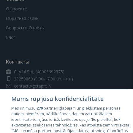
О проекте
Обратная связь
Вопросы и Ответы
Блог
Контакты
City24 SIA, (40003692375)
28259069
(9:00-17:00 пн. - пт.)
contact@getapro.lv
Mums rūp jūsu konfidencialitāte
Mēs un mūsu
270
partneri glabājam un piekļūstam personas
datiem, piemēram, pārlūkošanas datiem vai unikālajiem
identifikatoriem jūsu ierīcē. Izvēloties opciju “Es piekrītu”, tiek
Страны
aktivizētas izsekošanas tehnoloģijas, kas atbalsta zem virsraksta
Эстония
“Mēs un mūsu partneri apstrādājam datus, lai sniegtu” norādītos