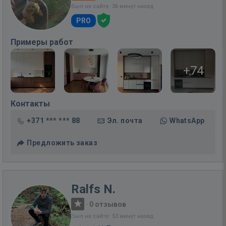
Был на сайте: 36 минут назад
PRO
Примеры работ
+74
Контакты
+371 *** *** 88
Эл. почта
WhatsApp
Предложить заказ
Ralfs N.
·
0 отзывов
Был на сайте: 53 минут назад