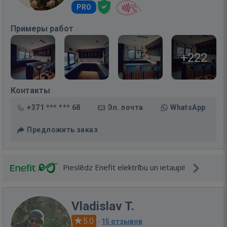
PRO
Примеры работ
+222
Контакты
+371 *** *** 68
Эл. почта
WhatsApp
Предложить заказ
Pieslēdz Enefit elektrību un ietaupi!
Vladislav T.
5.0
·
15 отзывов