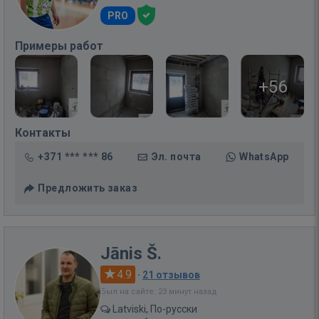
PRO
Примеры работ
+56
Контакты
+371 *** *** 86
Эл. почта
WhatsApp
Предложить заказ
Jānis Š.
4.9
·
21 отзывов
Был на сайте: 23 минут назад
Latviski, По-русски