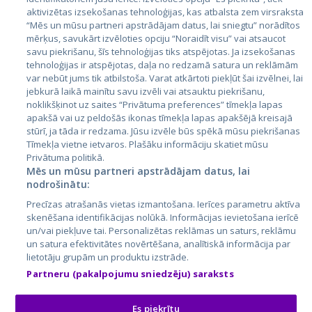
Страны
aktivizētas izsekošanas tehnoloģijas, kas atbalsta zem virsraksta
Эстония
“Mēs un mūsu partneri apstrādājam datus, lai sniegtu” norādītos
mērķus, savukārt izvēloties opciju “Noraidīt visu” vai atsaucot
Латвия
savu piekrišanu, šīs tehnoloģijas tiks atspējotas. Ja izsekošanas
tehnoloģijas ir atspējotas, daļa no redzamā satura un reklāmām
Литва
var nebūt jums tik atbilstoša. Varat atkārtoti piekļūt šai izvēlnei, lai
jebkurā laikā mainītu savu izvēli vai atsauktu piekrišanu,
noklikšķinot uz saites “Privātuma preferences” tīmekļa lapas
apakšā vai uz peldošās ikonas tīmekļa lapas apakšējā kreisajā
stūrī, ja tāda ir redzama. Jūsu izvēle būs spēkā mūsu piekrišanas
Tīmekļa vietne ietvaros. Plašāku informāciju skatiet mūsu
Privātuma politikā.
Mēs un mūsu partneri apstrādājam datus, lai
nodrošinātu:
City24.lv
CVbankas.lt
Precīzas atrašanās vietas izmantošana. Ierīces parametru aktīva
City24.ee
Kainos.lt
skenēšana identifikācijas nolūkā. Informācijas ievietošana ierīcē
un/vai piekļuve tai. Personalizētas reklāmas un saturs, reklāmu
GetaPro.lv
Paslaugos.lt
un satura efektivitātes novērtēšana, analītiskā informācija par
GetaPro.ee
auto24.ee
lietotāju grupām un produktu izstrāde.
Skelbiu.lt
KV.ee
Partneru (pakalpojumu sniedzēju) saraksts
Autoplius.lt
Osta.ee
Aruodas.lt
KuldneBörs.ee
Es piekrītu