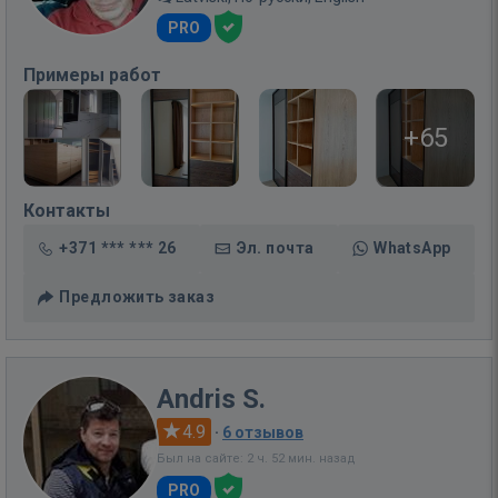
PRO
Примеры работ
+65
Контакты
+371 *** *** 26
Эл. почта
WhatsApp
Предложить заказ
Andris S.
4.9
·
6 отзывов
Был на сайте: 2 ч. 52 мин. назад
PRO