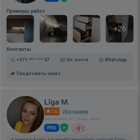
Примеры работ
+26
Контакты
+371 *** *** 87
Эл. почта
WhatsApp
Предложить заказ
Līga M.
5.0
·
24 отзывов
Был на сайте: 4 ч. 16 мин. назад
PRO
🌿 Interjera dizains + kvalitatīvi remontdarbi vienuviet Esmu