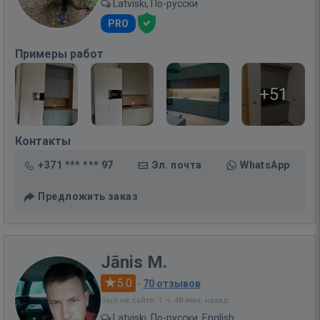
Latviski, По-русски
PRO
Примеры работ
+51
Контакты
+371 *** *** 97
Эл. почта
WhatsApp
Предложить заказ
Jānis M.
5.0
·
70 отзывов
Был на сайте: 1 ч. 48 мин. назад
Latviski, По-русски, English