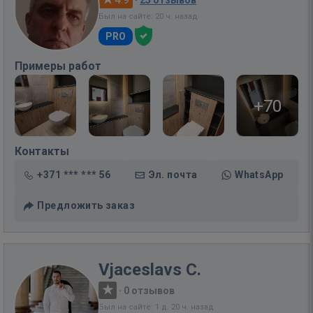
·
25 отзывов
Был на сайте: 20 ч. назад
PRO
Примеры работ
+70
Контакты
+371 *** *** 56
Эл. почта
WhatsApp
Предложить заказ
Vjaceslavs C.
·
0 отзывов
Был на сайте: 1 д. 20 ч. назад