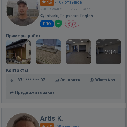
4.9
·
107 отзывов
Был на сайте: 1 ч. 17 мин. назад
Latviski, По-русски, English
PRO
Примеры работ
+234
Контакты
+371 *** *** 07
Эл. почта
WhatsApp
Предложить заказ
Artis K.
4.9