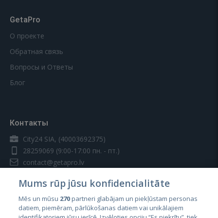
GetaPro
О проекте
Обратная связь
Вопросы и Ответы
Блог
Контакты
City24 SIA, (40003692375)
28259069
(9:00-17:00 пн. - пт.)
contact@getapro.lv
Mums rūp jūsu konfidencialitāte
Mēs un mūsu
270
partneri glabājam un piekļūstam personas
datiem, piemēram, pārlūkošanas datiem vai unikālajiem
identifikatoriem jūsu ierīcē. Izvēloties opciju “Es piekrītu”, tiek