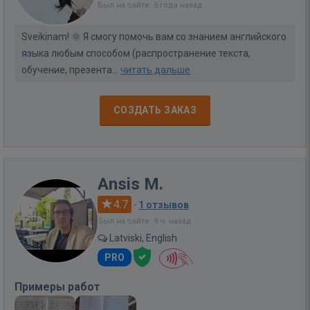
Был на сайте: 5 года назад
Sveikinam! 🌞 Я смогу помочь вам со знанием английского
языка любым способом (распространение текста,
обучение, презента...
читать дальше
СОЗДАТЬ ЗАКАЗ
Ansis M.
4.7
·
1 отзывов
Был на сайте: 9 ч. назад
Latviski, English
PRO
Примеры работ