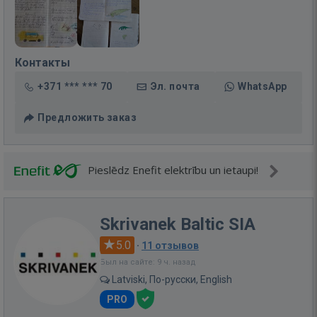
Контакты
+371 *** *** 70
Эл. почта
WhatsApp
Предложить заказ
Pieslēdz Enefit elektrību un ietaupi!
Skrivanek Baltic SIA
5.0
·
11 отзывов
Был на сайте: 9 ч. назад
Latviski, По-русски, English
PRO