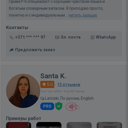
Привет! Я специалист с хорошим чувством языка и
богатым словарным запасом. Я преподаю просто,
понятно и с индивидуальным...
читать дальше
Контакты
+371 *** *** 97
Эл. почта
WhatsApp
Предложить заказ
Santa K.
5.0
·
13 отзывов
Был на сайте: 9 дней назад
Latviski, По-русски, English
PRO
Примеры работ