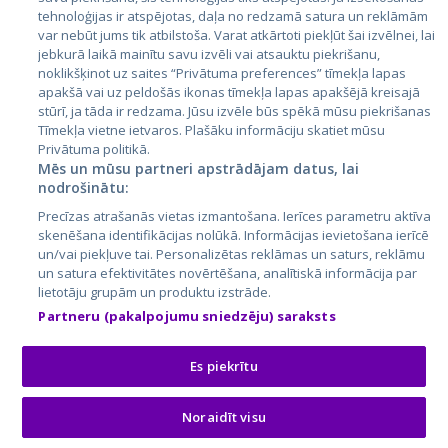
tehnoloģijas ir atspējotas, daļa no redzamā satura un reklāmām
Литва
var nebūt jums tik atbilstoša. Varat atkārtoti piekļūt šai izvēlnei, lai
jebkurā laikā mainītu savu izvēli vai atsauktu piekrišanu,
noklikšķinot uz saites “Privātuma preferences” tīmekļa lapas
apakšā vai uz peldošās ikonas tīmekļa lapas apakšējā kreisajā
stūrī, ja tāda ir redzama. Jūsu izvēle būs spēkā mūsu piekrišanas
Tīmekļa vietne ietvaros. Plašāku informāciju skatiet mūsu
Privātuma politikā.
Mēs un mūsu partneri apstrādājam datus, lai
nodrošinātu:
City24.lv
CVbankas.lt
Precīzas atrašanās vietas izmantošana. Ierīces parametru aktīva
City24.ee
Kainos.lt
skenēšana identifikācijas nolūkā. Informācijas ievietošana ierīcē
un/vai piekļuve tai. Personalizētas reklāmas un saturs, reklāmu
GetaPro.lv
Paslaugos.lt
un satura efektivitātes novērtēšana, analītiskā informācija par
GetaPro.ee
auto24.ee
lietotāju grupām un produktu izstrāde.
Skelbiu.lt
KV.ee
Partneru (pakalpojumu sniedzēju) saraksts
Autoplius.lt
Osta.ee
Aruodas.lt
KuldneBörs.ee
Es piekrītu
Noraidīt visu
© 2026 GetaPro. Все права защищены.