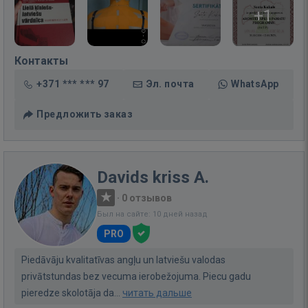
+1
Контакты
+371 *** *** 97
Эл. почта
WhatsApp
Предложить заказ
Davids kriss A.
·
0 отзывов
Был на сайте: 10 дней назад
PRO
Piedāvāju kvalitatīvas angļu un latviešu valodas
privātstundas bez vecuma ierobežojuma. Piecu gadu
pieredze skolotāja da...
читать дальше