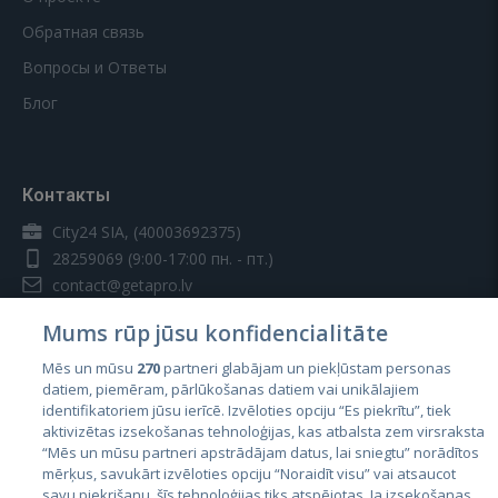
Обратная связь
Вопросы и Ответы
Блог
Контакты
City24 SIA, (40003692375)
28259069
(9:00-17:00 пн. - пт.)
contact@getapro.lv
Mums rūp jūsu konfidencialitāte
Mēs un mūsu
270
partneri glabājam un piekļūstam personas
datiem, piemēram, pārlūkošanas datiem vai unikālajiem
identifikatoriem jūsu ierīcē. Izvēloties opciju “Es piekrītu”, tiek
Страны
aktivizētas izsekošanas tehnoloģijas, kas atbalsta zem virsraksta
Эстония
“Mēs un mūsu partneri apstrādājam datus, lai sniegtu” norādītos
mērķus, savukārt izvēloties opciju “Noraidīt visu” vai atsaucot
Латвия
savu piekrišanu, šīs tehnoloģijas tiks atspējotas. Ja izsekošanas