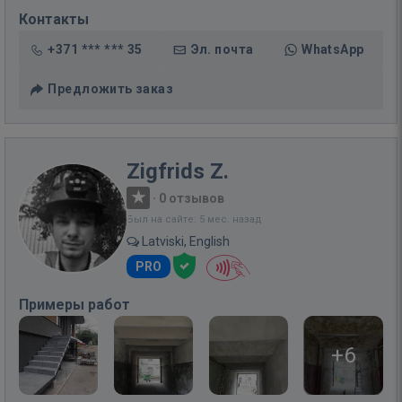
Контакты
+371 *** *** 35
Эл. почта
WhatsApp
Предложить заказ
Zigfrids Z.
·
0 отзывов
Был на сайте: 5 мес. назад
Latviski, English
PRO
Примеры работ
+6