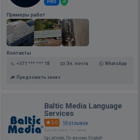
PRO
Примеры работ
Контакты
+371 *** *** 18
Эл. почта
WhatsApp
Предложить заказ
Baltic Media Language
Services
5.0
·
10 отзывов
Был на сайте: 7 ч. назад
Latviski, По-русски, English