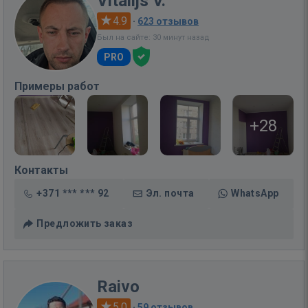
Vitalijs V.
4.9
·
623 отзывов
Был на сайте: 30 минут назад
PRO
Примеры работ
+28
Контакты
+371 *** *** 92
Эл. почта
WhatsApp
Предложить заказ
Raivo
5.0
·
59 отзывов