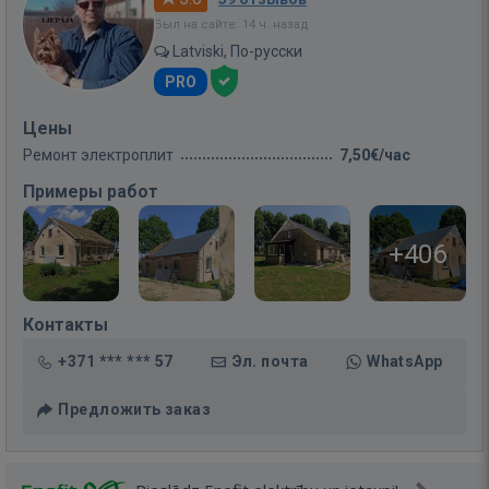
Был на сайте: 14 ч. назад
Latviski, По-русски
PRO
Цены
Ремонт электроплит
7,50€/час
Примеры работ
+406
Контакты
+371 *** *** 57
Эл. почта
WhatsApp
Предложить заказ