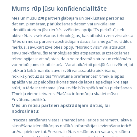
Mums rūp jūsu konfidencialitāte
Mēs un mūsu
270
partneri glabājam un piekļūstam personas
datiem, piemēram, pārlūkošanas datiem vai unikālajiem
identifikatoriem jūsu ierīcē. Izvēloties opciju “Es piekrītu”, tiek
Страны
aktivizētas izsekošanas tehnoloģijas, kas atbalsta zem virsraksta
Эстония
“Mēs un mūsu partneri apstrādājam datus, lai sniegtu” norādītos
mērķus, savukārt izvēloties opciju “Noraidīt visu” vai atsaucot
Латвия
savu piekrišanu, šīs tehnoloģijas tiks atspējotas. Ja izsekošanas
tehnoloģijas ir atspējotas, daļa no redzamā satura un reklāmām
Литва
var nebūt jums tik atbilstoša. Varat atkārtoti piekļūt šai izvēlnei, lai
jebkurā laikā mainītu savu izvēli vai atsauktu piekrišanu,
noklikšķinot uz saites “Privātuma preferences” tīmekļa lapas
apakšā vai uz peldošās ikonas tīmekļa lapas apakšējā kreisajā
stūrī, ja tāda ir redzama. Jūsu izvēle būs spēkā mūsu piekrišanas
Tīmekļa vietne ietvaros. Plašāku informāciju skatiet mūsu
Privātuma politikā.
Mēs un mūsu partneri apstrādājam datus, lai
nodrošinātu:
City24.lv
CVbankas.lt
Precīzas atrašanās vietas izmantošana. Ierīces parametru aktīva
City24.ee
Kainos.lt
skenēšana identifikācijas nolūkā. Informācijas ievietošana ierīcē
un/vai piekļuve tai. Personalizētas reklāmas un saturs, reklāmu
GetaPro.lv
Paslaugos.lt