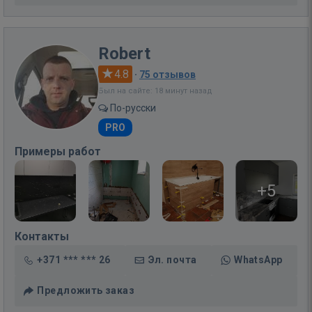
Robert
4.8
·
75 отзывов
Был на сайте: 18 минут назад
По-русски
PRO
Примеры работ
+5
Контакты
+371 *** *** 26
Эл. почта
WhatsApp
Предложить заказ