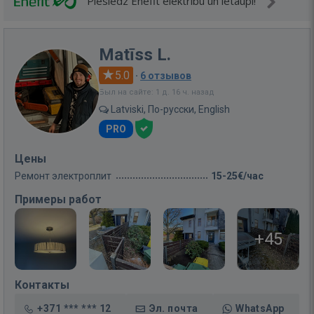
Pieslēdz Enefit elektrību un ietaupi!
Matīss L.
5.0
·
6 отзывов
Был на сайте: 1 д. 16 ч. назад
Latviski, По-русски, English
PRO
Цены
Ремонт электроплит
15-25€/час
Примеры работ
+45
Контакты
+371 *** *** 12
Эл. почта
WhatsApp