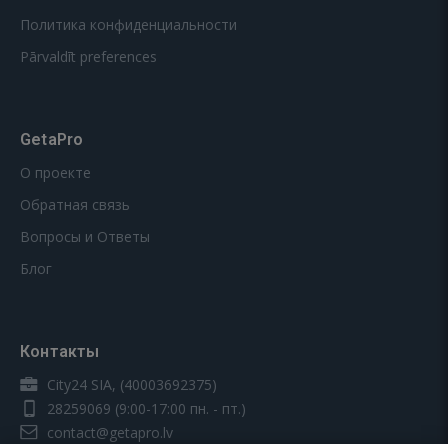
Политика конфиденциальности
Pārvaldīt preferences
GetaPro
О проекте
Обратная связь
Вопросы и Ответы
Блог
Контакты
City24 SIA, (40003692375)
28259069
(9:00-17:00 пн. - пт.)
contact@getapro.lv