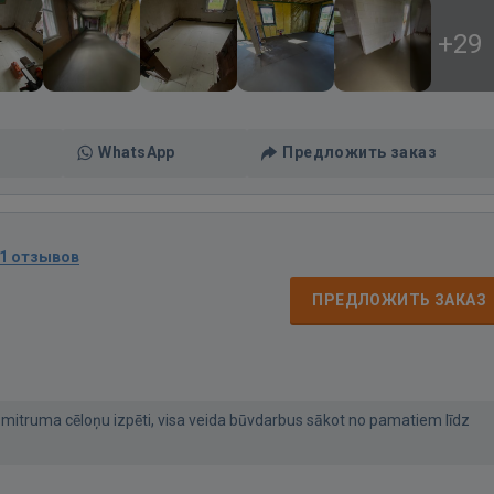
+29
WhatsApp
Предложить заказ
1 отзывов
ПРЕДЛОЖИТЬ ЗАКАЗ
itruma cēloņu izpēti, visa veida būvdarbus sākot no pamatiem līdz