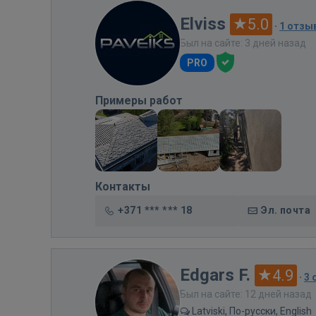
Elviss
5.0
·
1 отзы
Был на сайте: 3 дней назад
PRO
Примеры работ
Контакты
+371 *** *** 18
Эл. почта
Edgars F.
4.9
·
3 
Был на сайте: 12 дней назад
Latviski, По-русски, English