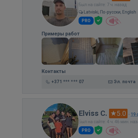
Был на сайте: 7 ч. назад
Latviski, По-русски, English
PRO
Примеры работ
Контакты
+371 *** *** 07
Эл. почта
Elviss C.
5.0
·
19
Был на сайте: 4 ч. 46 мин. на
PRO