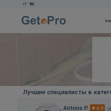
LV
RU
Ка
Лучшие специалисты в катег
Antons P.
4.9
·
1