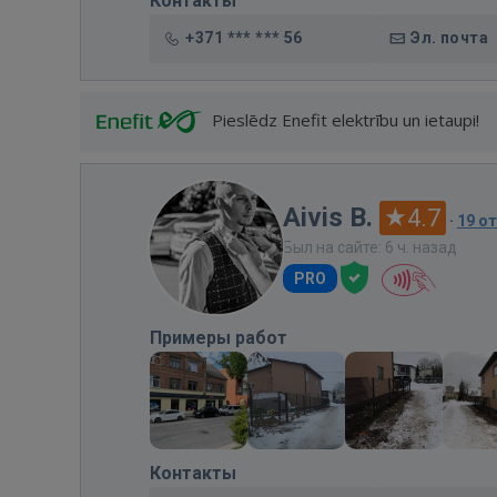
Контакты
+371 *** *** 56
Эл. почта
Pieslēdz Enefit elektrību un ietaupi!
Aivis B.
4.7
·
19 о
Был на сайте: 6 ч. назад
PRO
Примеры работ
Контакты