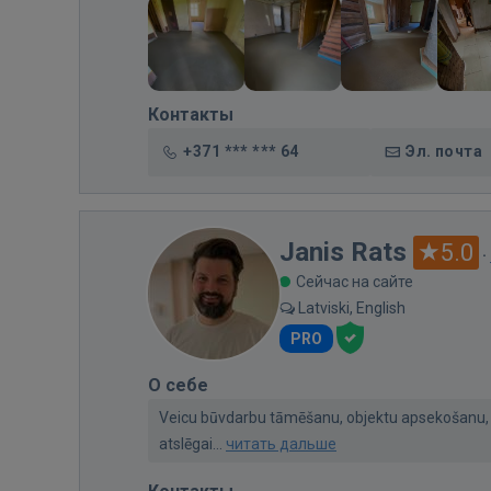
Контакты
+371 *** *** 64
Эл. почта
Janis Rats
5.0
·
Сейчас на сайте
Latviski, English
PRO
О себе
Veicu būvdarbu tāmēšanu, objektu apsekošanu, m
atslēgai...
читать дальше