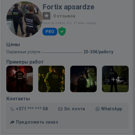
Fortix apsardze
·
0 отзывов
Был на сайте: 4 ч. 17 мин. назад
PRO
Цены
Охранные услуги
25-30€/работу
Примеры работ
+4
Контакты
+371 *** *** 58
Эл. почта
WhatsApp
Предложить заказ