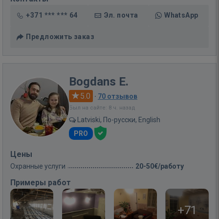
+371 *** *** 64
Эл. почта
WhatsApp
Предложить заказ
Bogdans E.
5.0
·
70 отзывов
Был на сайте: 8 ч. назад
Latviski, По-русски, English
PRO
Цены
Охранные услуги
20-50€/работу
Примеры работ
+71