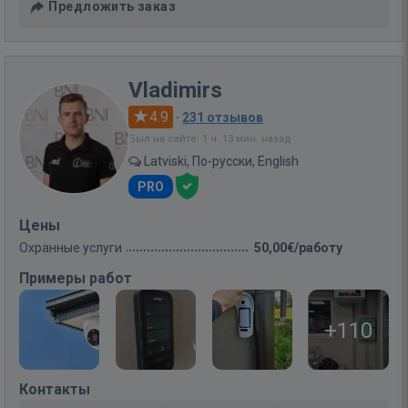
Предложить заказ
Vladimirs
4.9
·
231 отзывов
Был на сайте: 1 ч. 13 мин. назад
Latviski, По-русски, English
PRO
Цены
Охранные услуги
50,00€/работу
Примеры работ
+110
Контакты