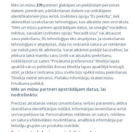
Mēs un mūsu
270
partneri glabājam un piekļūstam personas
datiem, piemēram, pārlūkošanas datiem vai unikālajiem
identifikatoriem jūsu ierīcē. Izvēloties opciju “Es piekrītu”, tiek
Страны
aktivizētas izsekošanas tehnoloģijas, kas atbalsta zem virsraksta
Эстония
“Mēs un mūsu partneri apstrādājam datus, lai sniegtu” norādītos
mērķus, savukārt izvēloties opciju “Noraidīt visu” vai atsaucot
Латвия
savu piekrišanu, šīs tehnoloģijas tiks atspējotas. Ja izsekošanas
tehnoloģijas ir atspējotas, daļa no redzamā satura un reklāmām
Литва
var nebūt jums tik atbilstoša. Varat atkārtoti piekļūt šai izvēlnei, lai
jebkurā laikā mainītu savu izvēli vai atsauktu piekrišanu,
noklikšķinot uz saites “Privātuma preferences” tīmekļa lapas
apakšā vai uz peldošās ikonas tīmekļa lapas apakšējā kreisajā
stūrī, ja tāda ir redzama. Jūsu izvēle būs spēkā mūsu piekrišanas
Tīmekļa vietne ietvaros. Plašāku informāciju skatiet mūsu
Privātuma politikā.
Mēs un mūsu partneri apstrādājam datus, lai
nodrošinātu:
City24.lv
CVbankas.lt
Precīzas atrašanās vietas izmantošana. Ierīces parametru aktīva
City24.ee
Kainos.lt
skenēšana identifikācijas nolūkā. Informācijas ievietošana ierīcē
un/vai piekļuve tai. Personalizētas reklāmas un saturs, reklāmu
GetaPro.lv
Paslaugos.lt
un satura efektivitātes novērtēšana, analītiskā informācija par
GetaPro.ee
auto24.ee
lietotāju grupām un produktu izstrāde.
Skelbiu.lt
KV.ee