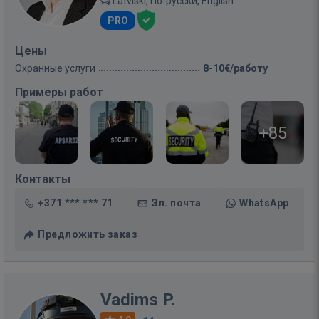
Latviski, По-русски, English
PRO
Цены
Охранные услуги
8-10€/работу
Примеры работ
+85
Контакты
+371 *** *** 71
Эл. почта
WhatsApp
Предложить заказ
Vadims P.