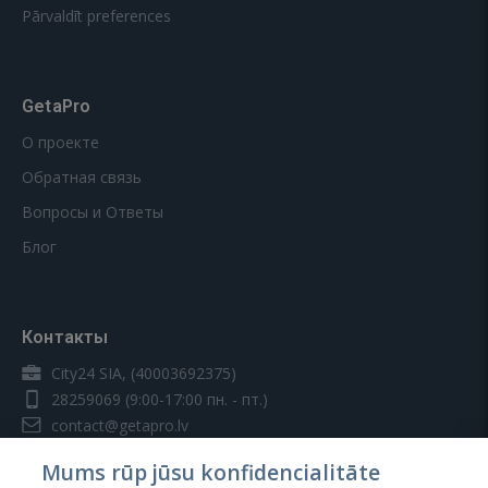
Pārvaldīt preferences
GetaPro
О проекте
Обратная связь
Вопросы и Ответы
Блог
Контакты
City24 SIA, (40003692375)
28259069
(9:00-17:00 пн. - пт.)
contact@getapro.lv
Mums rūp jūsu konfidencialitāte