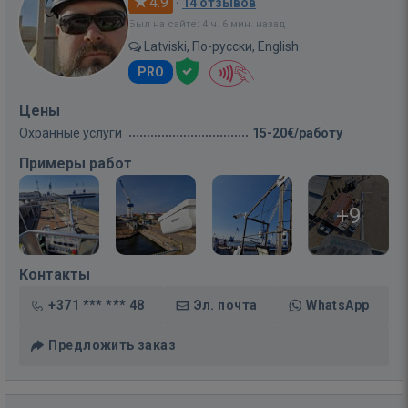
4.9
·
14 отзывов
Был на сайте: 4 ч. 6 мин. назад
Latviski, По-русски, English
PRO
Цены
Охранные услуги
15-20€/работу
Примеры работ
+9
Контакты
+371 *** *** 48
Эл. почта
WhatsApp
Предложить заказ