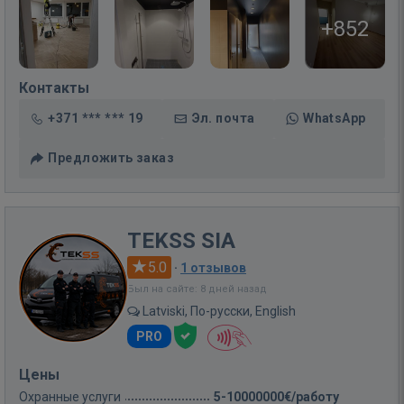
+852
Контакты
+371 *** *** 19
Эл. почта
WhatsApp
Предложить заказ
TEKSS SIA
5.0
·
1 отзывов
Был на сайте: 8 дней назад
Latviski, По-русски, English
PRO
Цены
Охранные услуги
5-10000000€/работу