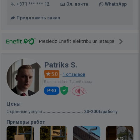
+371 *** *** 12
Эл. почта
WhatsApp
Предложить заказ
Pieslēdz Enefit elektrību un ietaupi!
Patriks S.
5.0
·
1 отзывов
Был на сайте: 7 дней назад
PRO
Цены
Охранные услуги
20-200€/работу
Примеры работ
+2