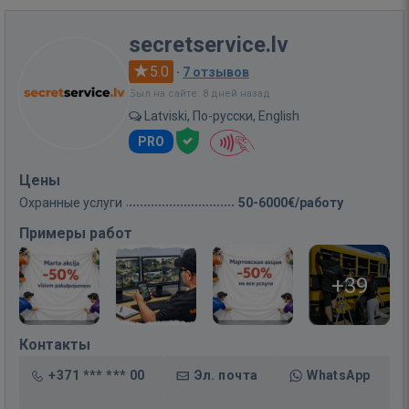
secretservice.lv
5.0
·
7 отзывов
Был на сайте: 8 дней назад
Latviski, По-русски, English
PRO
Цены
Охранные услуги
50-6000€/работу
Примеры работ
+39
Контакты
+371 *** *** 00
Эл. почта
WhatsApp