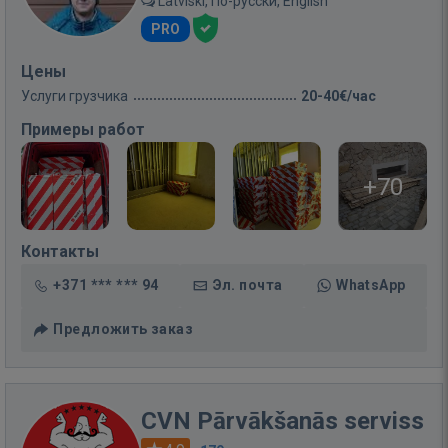
Latviski, По-русски, English
PRO
Цены
Услуги грузчика
20-40€/час
Примеры работ
+70
Контакты
+371 *** *** 94
Эл. почта
WhatsApp
Предложить заказ
CVN Pārvākšanās serviss