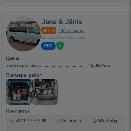
Jana & Jānis
4.9
·
140 отзывов
Был на сайте: 6 мес. назад
PRO
Цены
Услуги грузчика
15,00€/час
Примеры работ
Контакты
+371 *** *** 88
Эл. почта
WhatsApp