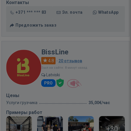
Контакты
+371 *** *** 83
Эл. почта
WhatsApp
Предложить заказ
BissLine
4.8
·
20 отзывов
Был на сайте: 8 минут назад
Latviski
PRO
Цены
Услуги грузчика
35,00€/час
Примеры работ
+30