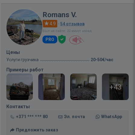
Romans V.
4.9
·
54 отзывов
Был на сайте: 22 минут назад
PRO
Цены
Услуги грузчика
20-50€/час
Примеры работ
+43
Контакты
+371 *** *** 80
Эл. почта
WhatsApp
Предложить заказ