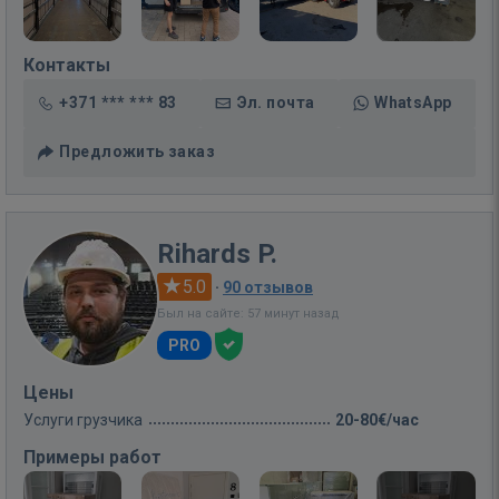
Контакты
+371 *** *** 83
Эл. почта
WhatsApp
Предложить заказ
Rihards P.
5.0
·
90 отзывов
Был на сайте: 57 минут назад
PRO
Цены
Услуги грузчика
20-80€/час
Примеры работ