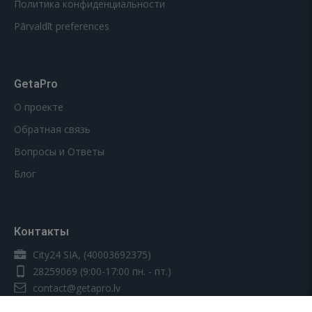
Политика конфиденциальности
Pārvaldīt preferences
GetaPro
О проекте
Обратная связь
Вопросы и Ответы
Блог
Контакты
City24 SIA, (40003692375)
28259069
(9:00-17:00 пн. - пт.)
contact@getapro.lv