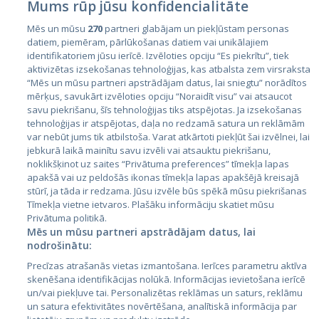
Mums rūp jūsu konfidencialitāte
Mēs un mūsu
270
partneri glabājam un piekļūstam personas
datiem, piemēram, pārlūkošanas datiem vai unikālajiem
identifikatoriem jūsu ierīcē. Izvēloties opciju “Es piekrītu”, tiek
Страны
aktivizētas izsekošanas tehnoloģijas, kas atbalsta zem virsraksta
Эстония
“Mēs un mūsu partneri apstrādājam datus, lai sniegtu” norādītos
mērķus, savukārt izvēloties opciju “Noraidīt visu” vai atsaucot
Латвия
savu piekrišanu, šīs tehnoloģijas tiks atspējotas. Ja izsekošanas
tehnoloģijas ir atspējotas, daļa no redzamā satura un reklāmām
Литва
var nebūt jums tik atbilstoša. Varat atkārtoti piekļūt šai izvēlnei, lai
jebkurā laikā mainītu savu izvēli vai atsauktu piekrišanu,
noklikšķinot uz saites “Privātuma preferences” tīmekļa lapas
apakšā vai uz peldošās ikonas tīmekļa lapas apakšējā kreisajā
stūrī, ja tāda ir redzama. Jūsu izvēle būs spēkā mūsu piekrišanas
Tīmekļa vietne ietvaros. Plašāku informāciju skatiet mūsu
Privātuma politikā.
Mēs un mūsu partneri apstrādājam datus, lai
nodrošinātu:
City24.lv
CVbankas.lt
Precīzas atrašanās vietas izmantošana. Ierīces parametru aktīva
City24.ee
Kainos.lt
skenēšana identifikācijas nolūkā. Informācijas ievietošana ierīcē
un/vai piekļuve tai. Personalizētas reklāmas un saturs, reklāmu
GetaPro.lv
Paslaugos.lt
un satura efektivitātes novērtēšana, analītiskā informācija par
GetaPro.ee
auto24.ee