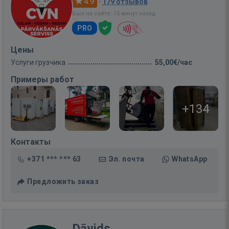
4.9
·
179 отзывов
Был на сайте: 15 минут назад
PRO
Цены
Услуги грузчика
55,00€/час
Примеры работ
+134
Контакты
+371 *** *** 63
Эл. почта
WhatsApp
Предложить заказ
Dāvids