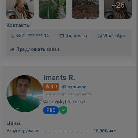
+26
Контакты
+371 *** *** 14
Эл. почта
WhatsApp
Предложить заказ
Imants R.
4.9
·
43 отзывов
Был на сайте: 8 минут назад
Latviski, По-русски
PRO
Цены
Услуги грузчика
10,00€/час