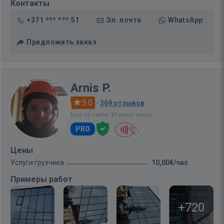
Контакты
+371 *** *** 51
Эл. почта
WhatsApp
Предложить заказ
Arnis P.
5.0
·
369 отзывов
Был на сайте: 37 минут назад
PRO
Цены
Услуги грузчика
10,00€/час
Примеры работ
+720