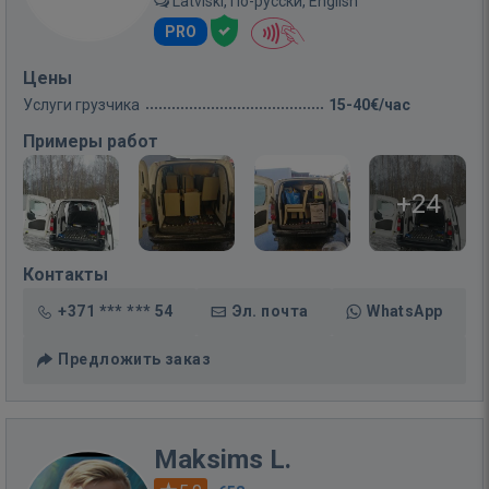
Latviski, По-русски, English
PRO
Цены
Услуги грузчика
15-40€/час
Примеры работ
+24
Контакты
+371 *** *** 54
Эл. почта
WhatsApp
Предложить заказ
Maksims L.