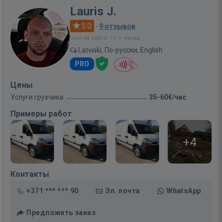
Lauris J.
5.0
·
9 отзывов
Был на сайте: 11 ч. назад
Latviski, По-русски, English
PRO
Цены
Услуги грузчика
35-60€/час
Примеры работ
+4
Контакты
+371 *** *** 90
Эл. почта
WhatsApp
Предложить заказ