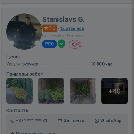
Stanislavs G.
5.0
·
12 отзывов
Был на сайте: 12 ч. назад
PRO
Цены
Услуги грузчика
10,00€/час
Примеры работ
+40
Контакты
+371 *** *** 31
Эл. почта
WhatsApp
Предложить заказ