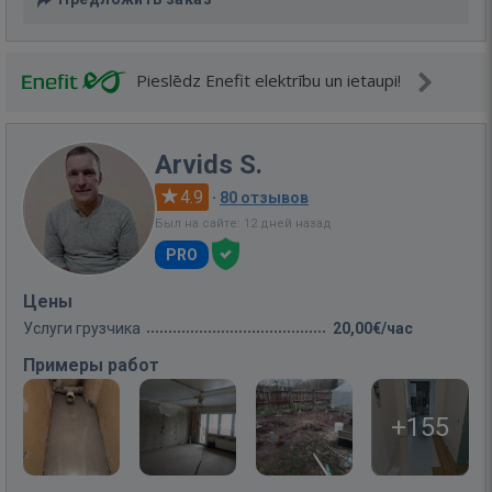
Pieslēdz Enefit elektrību un ietaupi!
Arvids S.
4.9
·
80 отзывов
Был на сайте: 12 дней назад
PRO
Цены
Услуги грузчика
20,00€/час
Примеры работ
+155