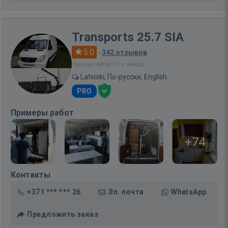
Transports 25.7 SIA
5.0
·
342 отзывов
Был на сайте: 12 ч. назад
Latviski, По-русски, English
PRO
Примеры работ
+74
Контакты
+371 *** *** 26
Эл. почта
WhatsApp
Предложить заказ