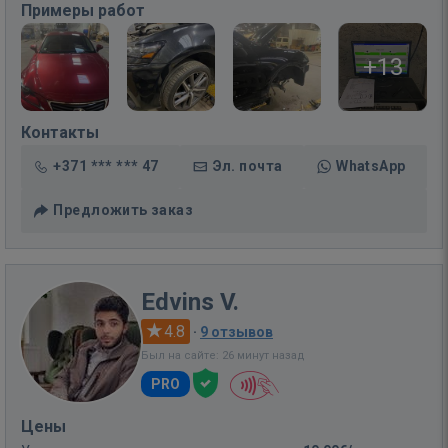
Примеры работ
+13
Контакты
+371 *** *** 47
Эл. почта
WhatsApp
Предложить заказ
Edvins V.
4.8
·
9 отзывов
Был на сайте: 26 минут назад
PRO
Цены