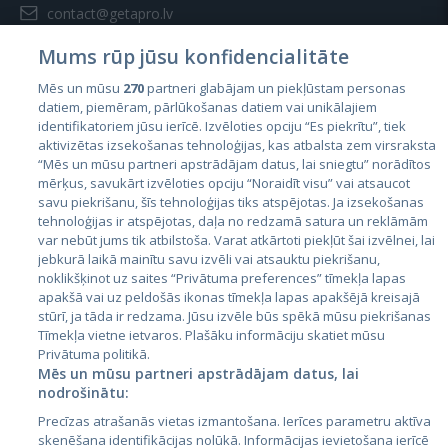
contact@getapro.lv
Mums rūp jūsu konfidencialitāte
Mēs un mūsu
270
partneri glabājam un piekļūstam personas
datiem, piemēram, pārlūkošanas datiem vai unikālajiem
identifikatoriem jūsu ierīcē. Izvēloties opciju “Es piekrītu”, tiek
Страны
aktivizētas izsekošanas tehnoloģijas, kas atbalsta zem virsraksta
Эстония
“Mēs un mūsu partneri apstrādājam datus, lai sniegtu” norādītos
mērķus, savukārt izvēloties opciju “Noraidīt visu” vai atsaucot
Латвия
savu piekrišanu, šīs tehnoloģijas tiks atspējotas. Ja izsekošanas
tehnoloģijas ir atspējotas, daļa no redzamā satura un reklāmām
Литва
var nebūt jums tik atbilstoša. Varat atkārtoti piekļūt šai izvēlnei, lai
jebkurā laikā mainītu savu izvēli vai atsauktu piekrišanu,
noklikšķinot uz saites “Privātuma preferences” tīmekļa lapas
apakšā vai uz peldošās ikonas tīmekļa lapas apakšējā kreisajā
stūrī, ja tāda ir redzama. Jūsu izvēle būs spēkā mūsu piekrišanas
Tīmekļa vietne ietvaros. Plašāku informāciju skatiet mūsu
Privātuma politikā.
Mēs un mūsu partneri apstrādājam datus, lai
nodrošinātu:
City24.lv
CVbankas.lt
Precīzas atrašanās vietas izmantošana. Ierīces parametru aktīva
City24.ee
Kainos.lt
skenēšana identifikācijas nolūkā. Informācijas ievietošana ierīcē