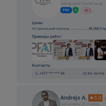
Был на сайте: 2 дней назад
PRO
Цены
Нотариальный перевод
45,00€/Ст
Примеры работ
Контакты
+371 *** *** 64
Эл. почта
Andrejs A.
5.0
·
Был на сайте: 21 ч. назад