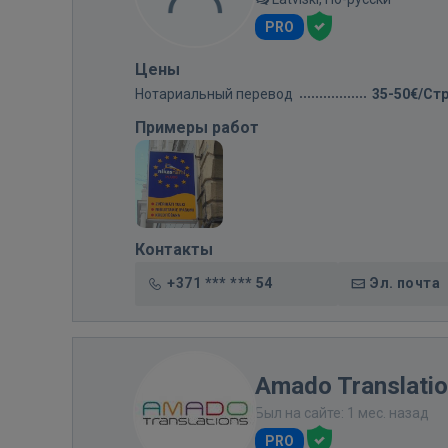
PRO
Цены
Нотариальный перевод
35-50€/Ст
Примеры работ
Контакты
+371 *** *** 54
Эл. почта
Amado Translati
Был на сайте: 1 мес. назад
PRO