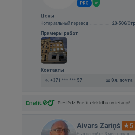
PRO
Цены
Нотариальный перевод
20-50€/Ст
Примеры работ
Контакты
+371 *** *** 57
Эл. почта
Pieslēdz Enefit elektrību un ietaupi!
Aivars Zariņš
5
Был на сайте: 3 мес. назад