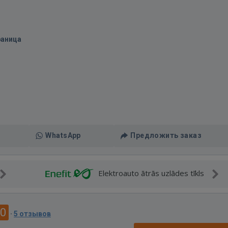
раница
WhatsApp
Предложить заказ
Elektroauto ātrās uzlādes tīkls
.0
·
5 отзывов