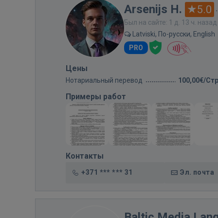
Arsenijs H.
5.0
Был на сайте: 1 д. 13 ч. назад
Latviski, По-русски, English
PRO
Цены
Нотариальный перевод
100,00€/Ст
Примеры работ
Контакты
+371 *** *** 31
Эл. почта
Baltic Media Lan