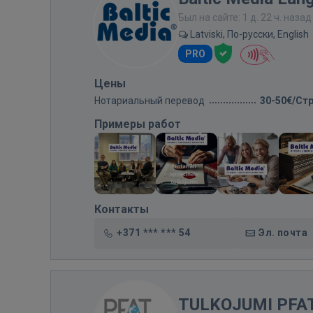
Был на сайте: 1 д. 22 ч. назад
Latviski, По-русски, English
PRO
Цены
Нотариальный перевод
30-50€/Ст
Примеры работ
Контакты
+371 *** *** 54
Эл. почта
TULKOJUMI PFAT |