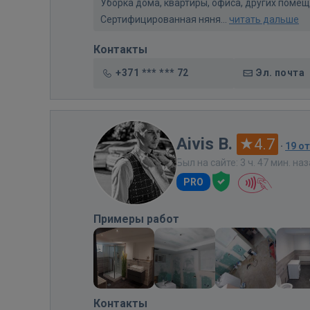
Уборка дома, квартиры, офиса, других помеще
Сертифицированная няня...
читать дальше
Контакты
+371 *** *** 72
Эл. почта
Aivis B.
4.7
·
19 о
Был на сайте: 3 ч. 47 мин. на
PRO
Примеры работ
Контакты