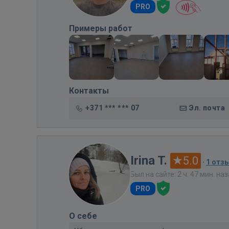
PRO
Примеры работ
Контакты
+371 *** *** 07
Эл. почта
Irina T.
5.0
·
1 отз
Был на сайте: 2 ч. 47 мин. на
PRO
О себе