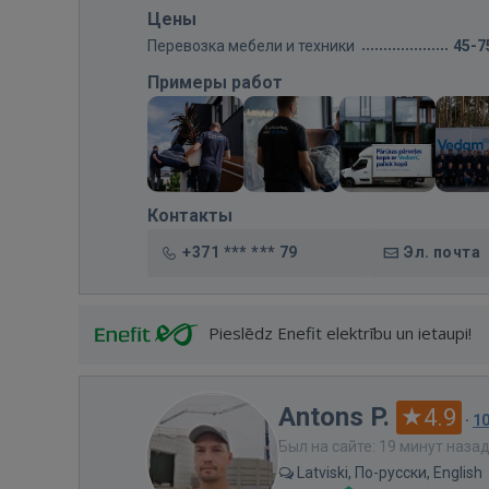
Цены
Перевозка мебели и техники
45-7
Примеры работ
Контакты
+371 *** *** 79
Эл. почта
Pieslēdz Enefit elektrību un ietaupi!
Antons P.
4.9
·
1
Был на сайте: 19 минут наза
Latviski, По-русски, English