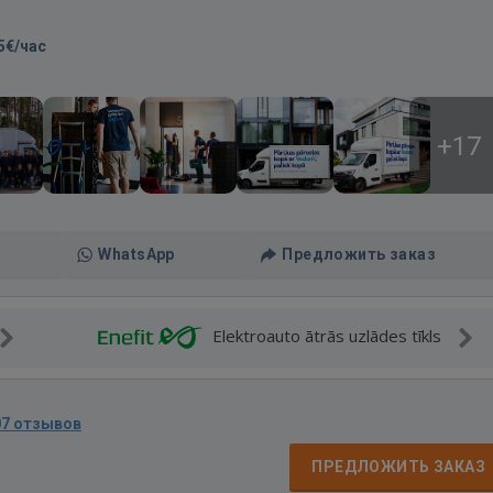
5€/час
+17
WhatsApp
Предложить заказ
Elektroauto ātrās uzlādes tīkls
07 отзывов
д
ПРЕДЛОЖИТЬ ЗАКАЗ