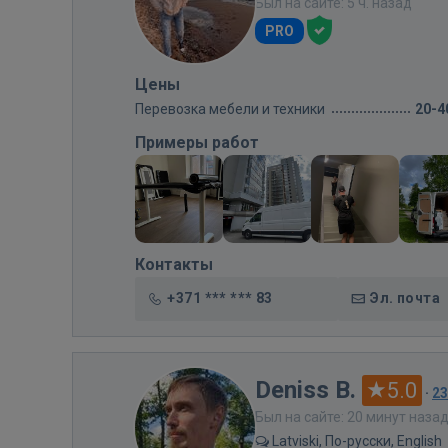
Был на сайте: 5 ч. назад
PRO
Цены
Перевозка мебели и техники
20-4
Примеры работ
Контакты
+371 *** *** 83
Эл. почта
Deniss B.
5.0
·
2
Был на сайте: 20 минут наза
Latviski, По-русски, English