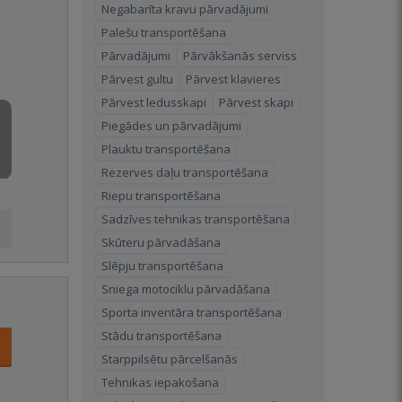
Negabarīta kravu pārvadājumi
Palešu transportēšana
Pārvadājumi
Pārvākšanās serviss
Pārvest gultu
Pārvest klavieres
Pārvest ledusskapi
Pārvest skapi
Piegādes un pārvadājumi
Plauktu transportēšana
Rezerves daļu transportēšana
Riepu transportēšana
Sadzīves tehnikas transportēšana
Skūteru pārvadāšana
Slēpju transportēšana
Sniega motociklu pārvadāšana
Sporta inventāra transportēšana
Stādu transportēšana
Starppilsētu pārcelšanās
Tehnikas iepakošana