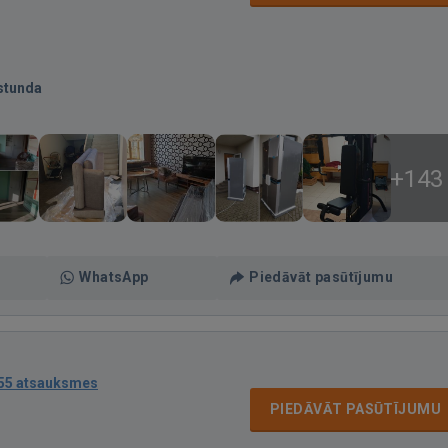
stunda
+143
WhatsApp
Piedāvāt pasūtījumu
55 atsauksmes
PIEDĀVĀT PASŪTĪJUMU