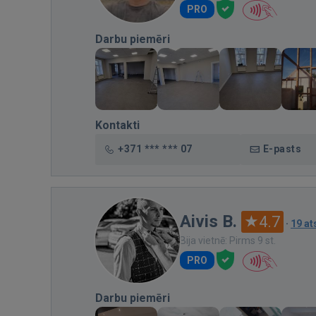
PRO
Darbu piemēri
Kontakti
+371 *** *** 07
E-pasts
Aivis B.
4.7
·
19 a
Bija vietnē: Pirms 9 st.
PRO
Darbu piemēri