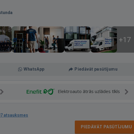
stunda
+17
WhatsApp
Piedāvāt pasūtījumu
Elektroauto ātrās uzlādes tīkls
07 atsauksmes
PIEDĀVĀT PASŪTĪJUMU