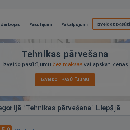
Izveidot pasūt
 darbojas
Pasūtījumi
Pakalpojumi
Tehnikas pārvešana
Izveido pasūtījumu
bez maksas
vai
apskati cenas
IZVEIDOT PASŪTĪJUMU
egorijā "Tehnikas pārvešana" Liepājā
5.0