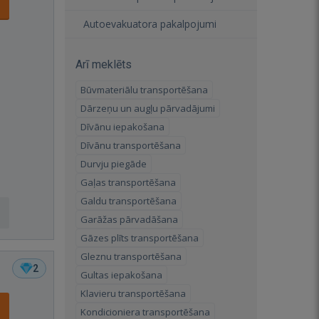
Autoevakuatora pakalpojumi
Arī meklēts
Būvmateriālu transportēšana
Dārzeņu un augļu pārvadājumi
Dīvānu iepakošana
Dīvānu transportēšana
Durvju piegāde
Gaļas transportēšana
Galdu transportēšana
Garāžas pārvadāšana
Gāzes plīts transportēšana
Gleznu transportēšana
2
Gultas iepakošana
Klavieru transportēšana
Kondicioniera transportēšana