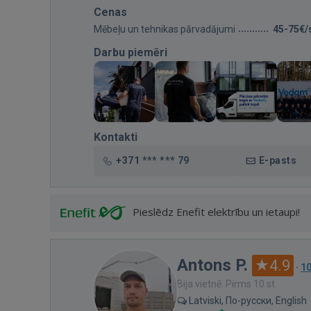
Cenas
Mēbeļu un tehnikas pārvadājumi
45-75€/
Darbu piemēri
Kontakti
+371 *** *** 79
E-pasts
Pieslēdz Enefit elektrību un ietaupi!
Antons P.
4.9
·
1
Bija vietnē: Pirms 10 st.
Latviski, По-русски, English