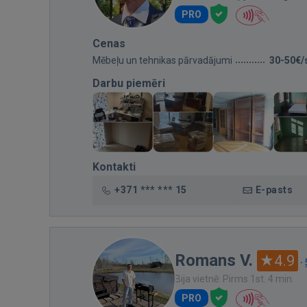
PRO
Cenas
Mēbeļu un tehnikas pārvadājumi
30-50€/
Darbu piemēri
Kontakti
+371 *** *** 15
E-pasts
Romans V.
4.9
·
Bija vietnē: Pirms 1st. 4 min.
PRO