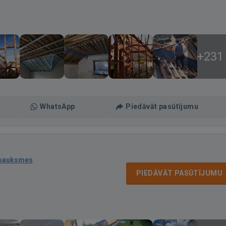
+231
WhatsApp
Piedāvāt pasūtījumu
tsauksmes
PIEDĀVĀT PASŪTĪJUMU