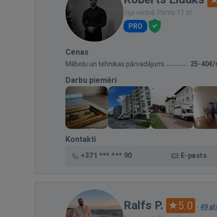
Bija vietnē: Pirms 11 st.
PRO
Cenas
Mēbeļu un tehnikas pārvadājumi
25-40€/
Darbu piemēri
Kontakti
+371 *** *** 90
E-pasts
Ralfs P.
5.0
·
49 a