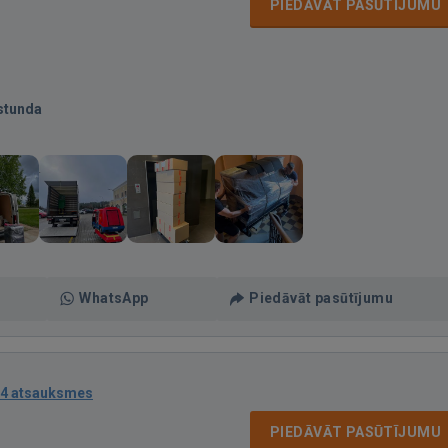
PIEDĀVĀT PASŪTĪJUMU
stunda
WhatsApp
Piedāvāt pasūtījumu
4 atsauksmes
PIEDĀVĀT PASŪTĪJUMU