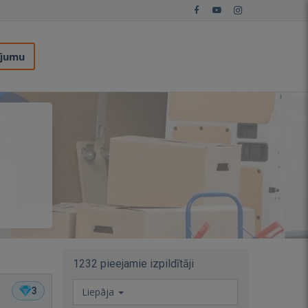
ījumu
1232 pieejamie izpildītāji
3
Liepāja