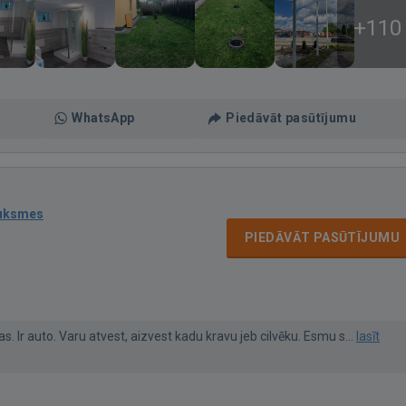
+110
WhatsApp
Piedāvāt pasūtījumu
auksmes
PIEDĀVĀT PASŪTĪJUMU
s. Ir auto. Varu atvest, aizvest kadu kravu jeb cilvēku. Esmu s...
lasīt