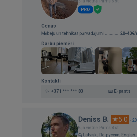
Bija vietnē: Pirms 6 st.
PRO
Cenas
Mēbeļu un tehnikas pārvadājumi
20-40€/
Darbu piemēri
Kontakti
+371 *** *** 83
E-pasts
Deniss B.
5.0
·
23
Bija vietnē: Pirms 8 st.
Latviski, По-русски, English