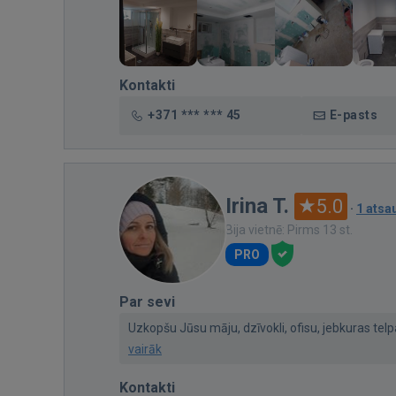
Kontakti
+371 *** *** 45
E-pasts
Irina T.
5.0
·
1 ats
Bija vietnē: Pirms 13 st.
PRO
Par sevi
Uzkopšu Jūsu māju, dzīvokli, ofisu, jebkuras telpa
vairāk
Kontakti