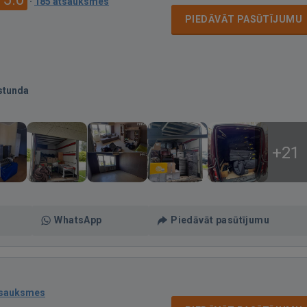
·
185 atsauksmes
PIEDĀVĀT PASŪTĪJUMU
stunda
+21
WhatsApp
Piedāvāt pasūtījumu
tsauksmes