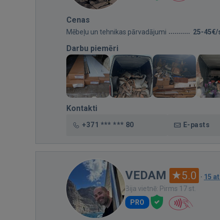
Cenas
Mēbeļu un tehnikas pārvadājumi
25-45€/
Darbu piemēri
Kontakti
+371 *** *** 80
E-pasts
VEDAM
5.0
·
15 a
Bija vietnē: Pirms 17 st.
PRO