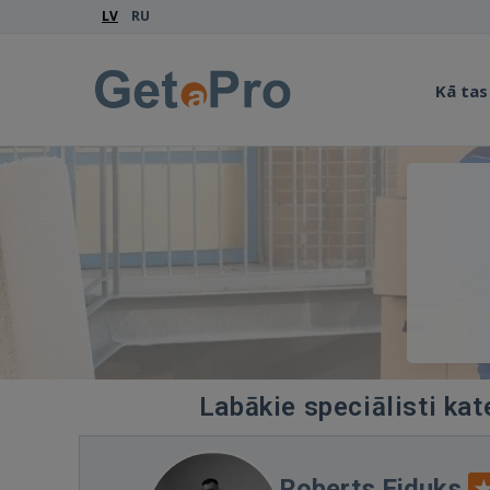
LV
RU
Kā tas
Labākie speciālisti kat
Roberts Eiduks