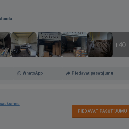
stunda
+40
WhatsApp
Piedāvāt pasūtījumu
tsauksmes
PIEDĀVĀT PASŪTĪJUMU