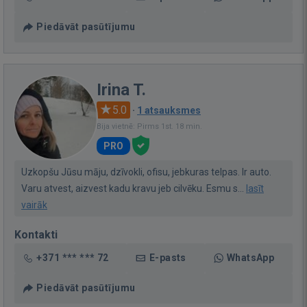
Piedāvāt pasūtījumu
Irina T.
5.0
·
1 atsauksmes
Bija vietnē: Pirms 1st. 18 min.
PRO
Uzkopšu Jūsu māju, dzīvokli, ofisu, jebkuras telpas. Ir auto.
Varu atvest, aizvest kadu kravu jeb cilvēku. Esmu s...
lasīt
vairāk
Kontakti
+371 *** *** 72
E-pasts
WhatsApp
Piedāvāt pasūtījumu