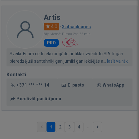
Artis
4.0
·
3 atsauksmes
Bija vietnē: Pirms 2st. 35 min.
PRO
Sveiki. Esam celtnieku brigāde ar tikko izveidotu SIA. Ir gan
pieredzējuši santehniķi gan jumiķi gan iekšējās a...
lasīt vairāk
Kontakti
+371 *** *** 14
E-pasts
WhatsApp
Piedāvāt pasūtījumu
...
1
2
3
4