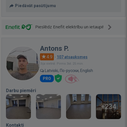
Piedāvāt pasūtījumu
Pieslēdz Enefit elektrību un ietaupi!
Antons P.
4.9
·
107 atsauksmes
Bija vietnē: Pirms 3st. 25 min.
Latviski, По-русски, English
PRO
Darbu piemēri
+234
Kontakti