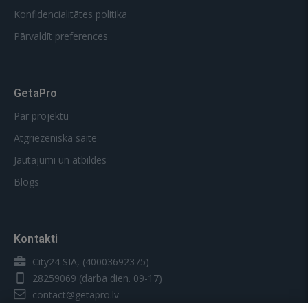
Konfidencialitātes politika
Pārvaldīt preferences
GetaPro
Par projektu
Atgriezeniskā saite
Jautājumi un atbildes
Blogs
Kontakti
City24 SIA, (40003692375)
28259069
(darba dien. 09-17)
contact@getapro.lv