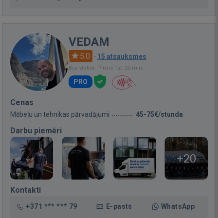
VEDAM
5.0
·
15 atsauksmes
Bija vietnē: Pirms 1st. 20 min.
PRO
Cenas
Mēbeļu un tehnikas pārvadājumi
45-75€/stunda
Darbu piemēri
+20
Kontakti
+371 *** *** 79
E-pasts
WhatsApp