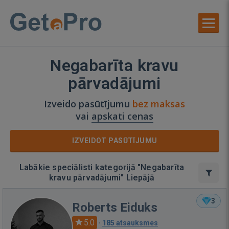
Negabarīta kravu
pārvadājumi
Izveido pasūtījumu
bez maksas
vai
apskati cenas
IZVEIDOT PASŪTĪJUMU
Labākie speciālisti kategorijā "Negabarīta
kravu pārvadājumi" Liepājā
3
Roberts Eiduks
5.0
·
185 atsauksmes