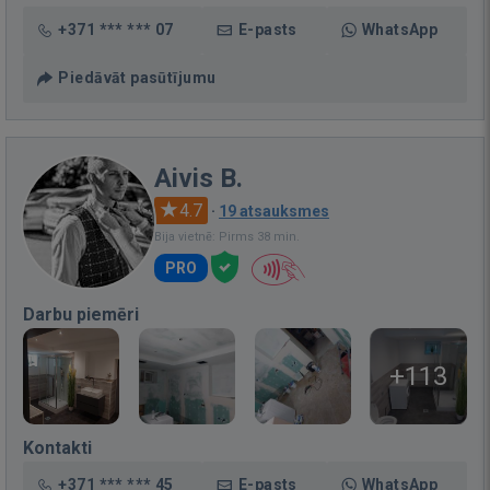
+371 *** *** 07
E-pasts
WhatsApp
Piedāvāt pasūtījumu
Aivis B.
4.7
·
19 atsauksmes
Bija vietnē: Pirms 38 min.
PRO
Darbu piemēri
+113
Kontakti
+371 *** *** 45
E-pasts
WhatsApp