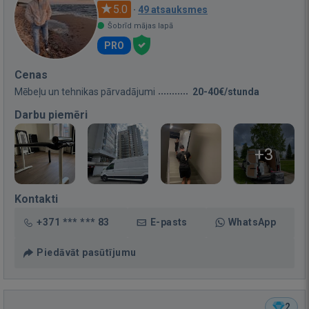
5.0
·
49 atsauksmes
Šobrīd mājas lapā
PRO
Cenas
Mēbeļu un tehnikas pārvadājumi
20-40€/stunda
Darbu piemēri
+3
Kontakti
+371 *** *** 83
E-pasts
WhatsApp
Piedāvāt pasūtījumu
2