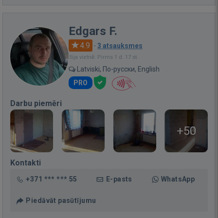
Edgars F.
4.9
·
3 atsauksmes
Bija vietnē: Pirms 1 d. 17 st.
Latviski, По-русски, English
PRO
Darbu piemēri
+50
Kontakti
+371 *** *** 55
E-pasts
WhatsApp
Piedāvāt pasūtījumu