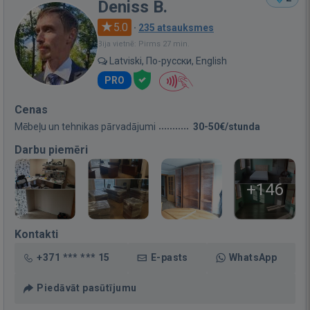
Deniss B.
5.0
·
235 atsauksmes
Bija vietnē: Pirms 27 min.
Latviski, По-русски, English
PRO
Cenas
Mēbeļu un tehnikas pārvadājumi
30-50€/stunda
Darbu piemēri
+146
Kontakti
+371 *** *** 15
E-pasts
WhatsApp
Piedāvāt pasūtījumu