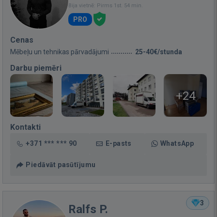
Bija vietnē: Pirms 1st. 54 min.
PRO
Cenas
Mēbeļu un tehnikas pārvadājumi
25-40€/stunda
Darbu piemēri
+24
Kontakti
+371 *** *** 90
E-pasts
WhatsApp
Piedāvāt pasūtījumu
3
Ralfs P.