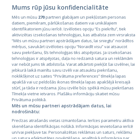
Mums rūp jūsu konfidencialitāte
Mēs un mūsu
270
partneri glabājam un piekļūstam personas
datiem, piemēram, pārlūkošanas datiem vai unikālajiem
identifikatoriem jūsu ierīcē. Izvēloties opciju “Es piekrītu”, tiek
Valstis
aktivizētas izsekošanas tehnoloģijas, kas atbalsta zem virsraksta
Igaunija
“Mēs un mūsu partneri apstrādājam datus, lai sniegtu” norādītos
mērķus, savukārt izvēloties opciju “Noraidīt visu” vai atsaucot
Latvija
savu piekrišanu, šīs tehnoloģijas tiks atspējotas. Ja izsekošanas
tehnoloģijas ir atspējotas, daļa no redzamā satura un reklāmām
Lietuva
var nebūt jums tik atbilstoša. Varat atkārtoti piekļūt šai izvēlnei, lai
jebkurā laikā mainītu savu izvēli vai atsauktu piekrišanu,
noklikšķinot uz saites “Privātuma preferences” tīmekļa lapas
apakšā vai uz peldošās ikonas tīmekļa lapas apakšējā kreisajā
stūrī, ja tāda ir redzama. Jūsu izvēle būs spēkā mūsu piekrišanas
Tīmekļa vietne ietvaros. Plašāku informāciju skatiet mūsu
Privātuma politikā.
Mēs un mūsu partneri apstrādājam datus, lai
nodrošinātu:
City24.lv
CVbankas.lt
Precīzas atrašanās vietas izmantošana. Ierīces parametru aktīva
City24.ee
Kainos.lt
skenēšana identifikācijas nolūkā. Informācijas ievietošana ierīcē
un/vai piekļuve tai. Personalizētas reklāmas un saturs, reklāmu
GetaPro.lv
Paslaugos.lt
un satura efektivitātes novērtēšana, analītiskā informācija par