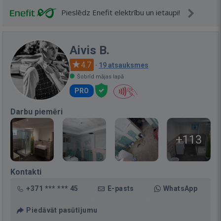
Pieslēdz Enefit elektrību un ietaupi!
Aivis B.
4.7
·
19 atsauksmes
Šobrīd mājas lapā
PRO
Darbu piemēri
+113
Kontakti
+371 *** *** 45
E-pasts
WhatsApp
Piedāvāt pasūtījumu