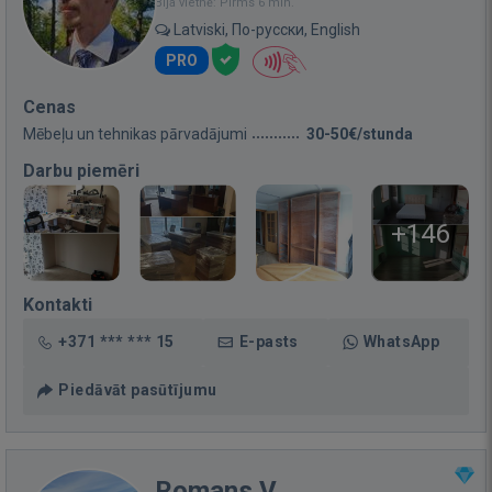
Bija vietnē: Pirms 6 min.
Latviski, По-русски, English
PRO
Cenas
Mēbeļu un tehnikas pārvadājumi
30-50€/stunda
Darbu piemēri
+146
Kontakti
+371 *** *** 15
E-pasts
WhatsApp
Piedāvāt pasūtījumu
Romans V.