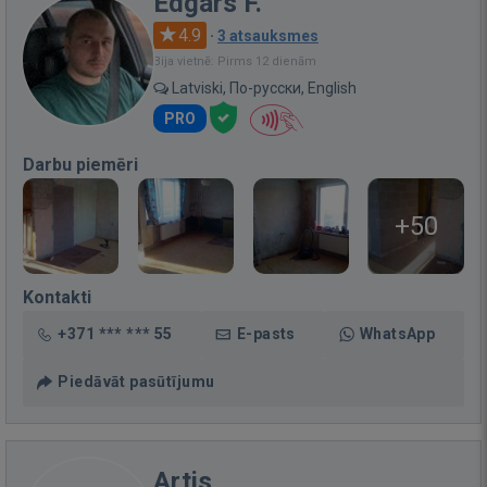
Edgars F.
4.9
·
3 atsauksmes
Bija vietnē: Pirms 12 dienām
Latviski, По-русски, English
PRO
Darbu piemēri
+50
Kontakti
+371 *** *** 55
E-pasts
WhatsApp
Piedāvāt pasūtījumu
Artis