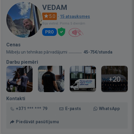
VEDAM
5.0
·
15 atsauksmes
Bija vietnē: Pirms 5 dienām
PRO
Cenas
Mēbeļu un tehnikas pārvadājumi
45-75€/stunda
Darbu piemēri
+20
Kontakti
+371 *** *** 79
E-pasts
WhatsApp
Piedāvāt pasūtījumu