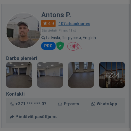
Antons P.
4.9
·
107 atsauksmes
Bija vietnē: Pirms 11 st.
Latviski, По-русски, English
PRO
Darbu piemēri
+234
Kontakti
+371 *** *** 07
E-pasts
WhatsApp
Piedāvāt pasūtījumu