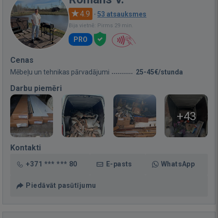
4.9
·
53 atsauksmes
Bija vietnē: Pirms 29 min.
PRO
Cenas
Mēbeļu un tehnikas pārvadājumi
25-45€/stunda
Darbu piemēri
+43
Kontakti
+371 *** *** 80
E-pasts
WhatsApp
Piedāvāt pasūtījumu