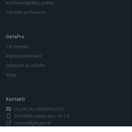
Konfidencialitātes politika
Pārvaldīt preferences
GetaPro
Par projektu
Atgriezeniskā saite
Jautājumi un atbildes
Blogs
Kontakti
City24 SIA, (40003692375)
28259069
(darba dien. 09-17)
contact@getapro.lv