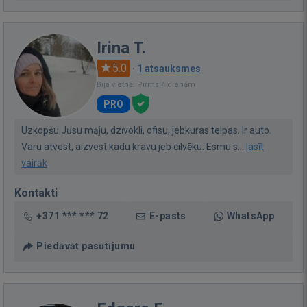
Irina T.
5.0
·
1 atsauksmes
Bija vietnē: Pirms 4 dienām
PRO
Uzkopšu Jūsu māju, dzīvokli, ofisu, jebkuras telpas. Ir auto.
Varu atvest, aizvest kadu kravu jeb cilvēku. Esmu s...
lasīt
vairāk
Kontakti
+371 *** *** 72
E-pasts
WhatsApp
Piedāvāt pasūtījumu