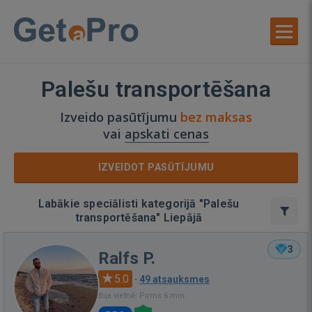
Palešu transportēšana
Izveido pasūtījumu
bez maksas
vai
apskati cenas
IZVEIDOT PASŪTĪJUMU
Labākie speciālisti kategorijā "Palešu
transportēšana" Liepājā
3
Ralfs P.
5.0
·
49 atsauksmes
Bija vietnē: Pirms 6 min.