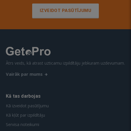
IZVEIDOT PASŪTĪJUMU
Ātrs veids, kā atrast uzticamu izpildītāju jebkuram uzdevumam.
Vairāk par mums
Kā tas darbojas
Kā izveidot pasūtījumu
Kā kļūt par izpildītāju
Servisa noteikumi