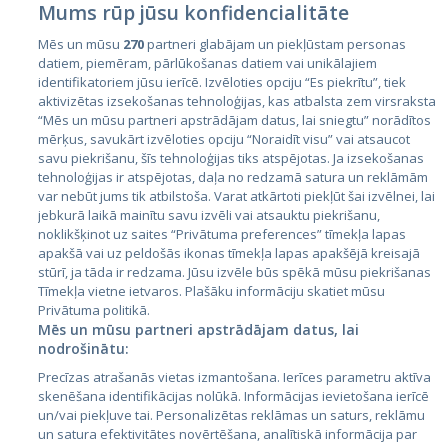
Mums rūp jūsu konfidencialitāte
Mēs un mūsu
270
partneri glabājam un piekļūstam personas
datiem, piemēram, pārlūkošanas datiem vai unikālajiem
identifikatoriem jūsu ierīcē. Izvēloties opciju “Es piekrītu”, tiek
Valstis
aktivizētas izsekošanas tehnoloģijas, kas atbalsta zem virsraksta
Igaunija
“Mēs un mūsu partneri apstrādājam datus, lai sniegtu” norādītos
mērķus, savukārt izvēloties opciju “Noraidīt visu” vai atsaucot
Latvija
savu piekrišanu, šīs tehnoloģijas tiks atspējotas. Ja izsekošanas
tehnoloģijas ir atspējotas, daļa no redzamā satura un reklāmām
Lietuva
var nebūt jums tik atbilstoša. Varat atkārtoti piekļūt šai izvēlnei, lai
jebkurā laikā mainītu savu izvēli vai atsauktu piekrišanu,
noklikšķinot uz saites “Privātuma preferences” tīmekļa lapas
apakšā vai uz peldošās ikonas tīmekļa lapas apakšējā kreisajā
stūrī, ja tāda ir redzama. Jūsu izvēle būs spēkā mūsu piekrišanas
Tīmekļa vietne ietvaros. Plašāku informāciju skatiet mūsu
Privātuma politikā.
Mēs un mūsu partneri apstrādājam datus, lai
nodrošinātu:
City24.lv
CVbankas.lt
Precīzas atrašanās vietas izmantošana. Ierīces parametru aktīva
City24.ee
Kainos.lt
skenēšana identifikācijas nolūkā. Informācijas ievietošana ierīcē
un/vai piekļuve tai. Personalizētas reklāmas un saturs, reklāmu
GetaPro.lv
Paslaugos.lt
un satura efektivitātes novērtēšana, analītiskā informācija par
GetaPro.ee
auto24.ee