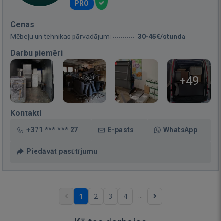
PRO
Cenas
Mēbeļu un tehnikas pārvadājumi
30-45€/stunda
Darbu piemēri
+49
Kontakti
+371 *** *** 27
E-pasts
WhatsApp
Piedāvāt pasūtījumu
...
1
2
3
4