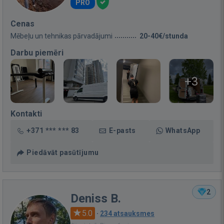
PRO
Cenas
Mēbeļu un tehnikas pārvadājumi
20-40€/stunda
Darbu piemēri
+3
Kontakti
+371 *** *** 83
E-pasts
WhatsApp
Piedāvāt pasūtījumu
2
Deniss B.
5.0
·
234 atsauksmes