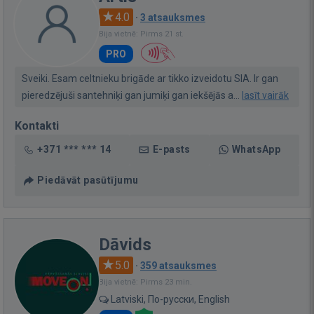
4.0
·
3 atsauksmes
Bija vietnē: Pirms 21 st.
PRO
Sveiki. Esam celtnieku brigāde ar tikko izveidotu SIA. Ir gan
pieredzējuši santehniķi gan jumiķi gan iekšējās a...
lasīt vairāk
Kontakti
+371 *** *** 14
E-pasts
WhatsApp
Piedāvāt pasūtījumu
Dāvids
5.0
·
359 atsauksmes
Bija vietnē: Pirms 23 min.
Latviski, По-русски, English