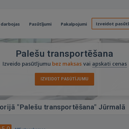
Izveidot pasūt
 darbojas
Pasūtījumi
Pakalpojumi
Palešu transportēšana
Izveido pasūtījumu
bez maksas
vai
apskati cenas
IZVEIDOT PASŪTĪJUMU
gorijā "Palešu transportēšana" Jūrmalā
5.0