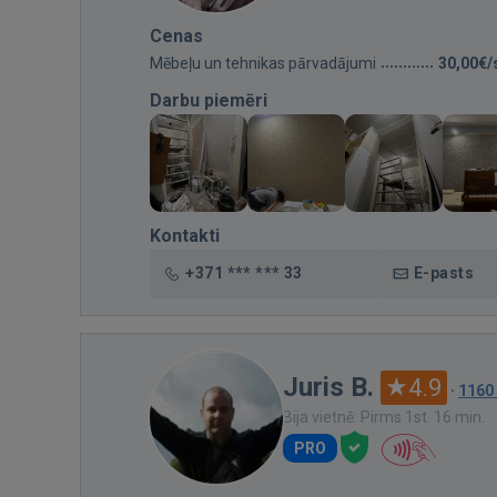
Cenas
Mēbeļu un tehnikas pārvadājumi
30,00€/
Darbu piemēri
Kontakti
+371 *** *** 33
E-pasts
Juris B.
4.9
·
1160
Bija vietnē: Pirms 1st. 16 min.
PRO