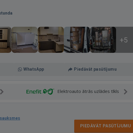
stunda
+5
WhatsApp
Piedāvāt pasūtījumu
Elektroauto ātrās uzlādes tīkls
tsauksmes
PIEDĀVĀT PASŪTĪJUMU