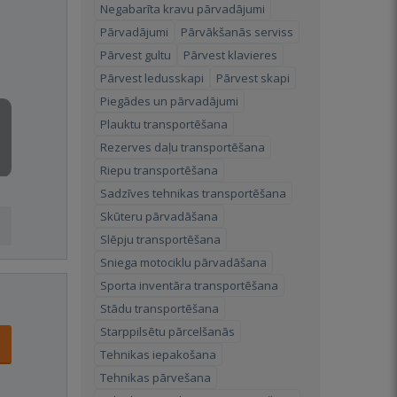
Negabarīta kravu pārvadājumi
Pārvadājumi
Pārvākšanās serviss
Pārvest gultu
Pārvest klavieres
Pārvest ledusskapi
Pārvest skapi
Piegādes un pārvadājumi
Plauktu transportēšana
Rezerves daļu transportēšana
Riepu transportēšana
Sadzīves tehnikas transportēšana
Skūteru pārvadāšana
Slēpju transportēšana
Sniega motociklu pārvadāšana
Sporta inventāra transportēšana
Stādu transportēšana
Starppilsētu pārcelšanās
Tehnikas iepakošana
Tehnikas pārvešana