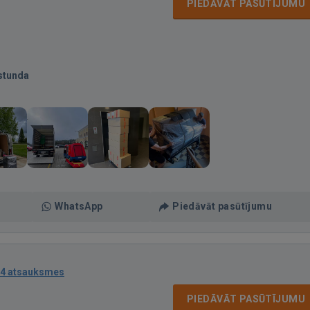
PIEDĀVĀT PASŪTĪJUMU
stunda
WhatsApp
Piedāvāt pasūtījumu
4 atsauksmes
PIEDĀVĀT PASŪTĪJUMU