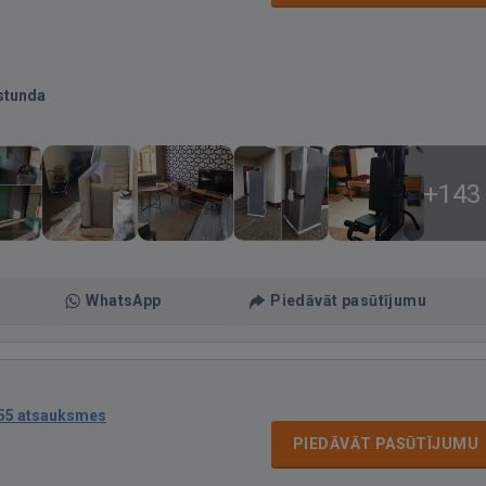
stunda
+143
WhatsApp
Piedāvāt pasūtījumu
55 atsauksmes
PIEDĀVĀT PASŪTĪJUMU