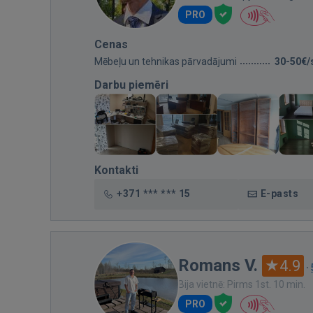
PRO
Cenas
Mēbeļu un tehnikas pārvadājumi
30-50€/
Darbu piemēri
Kontakti
+371 *** *** 15
E-pasts
Romans V.
4.9
·
Bija vietnē: Pirms 1st. 10 min.
PRO