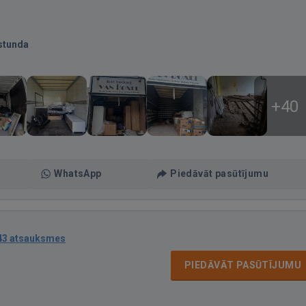
stunda
+40
WhatsApp
Piedāvāt pasūtījumu
43 atsauksmes
PIEDĀVĀT PASŪTĪJUMU