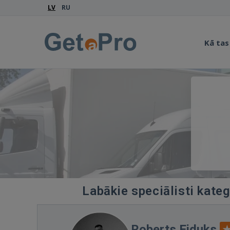
LV
RU
Kā tas
Labākie speciālisti kate
Roberts Eiduks