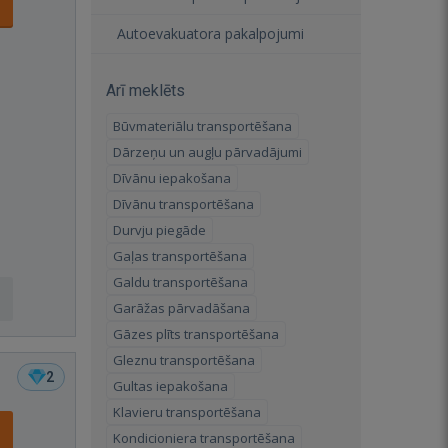
Autoevakuatora pakalpojumi
Arī meklēts
Būvmateriālu transportēšana
Dārzeņu un augļu pārvadājumi
Dīvānu iepakošana
Dīvānu transportēšana
Durvju piegāde
Gaļas transportēšana
Galdu transportēšana
Garāžas pārvadāšana
Gāzes plīts transportēšana
Gleznu transportēšana
2
Gultas iepakošana
Klavieru transportēšana
Kondicioniera transportēšana