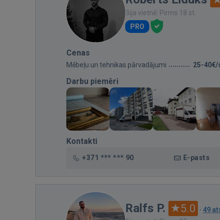
Bija vietnē: Pirms 18 st.
PRO
Cenas
Mēbeļu un tehnikas pārvadājumi
25-40€/
Darbu piemēri
Kontakti
+371 *** *** 90
E-pasts
Ralfs P.
5.0
·
49 a