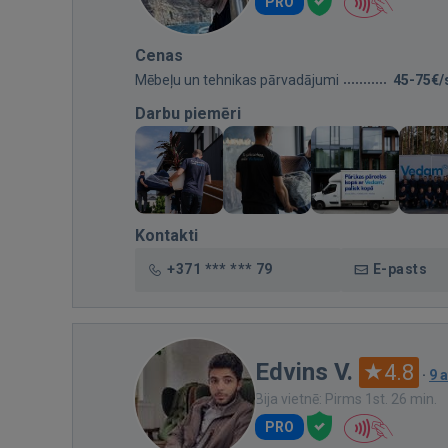
PRO
Cenas
Mēbeļu un tehnikas pārvadājumi
45-75€/
Darbu piemēri
Kontakti
+371 *** *** 79
E-pasts
Edvins V.
4.8
·
9 
Bija vietnē: Pirms 1st. 26 min.
PRO