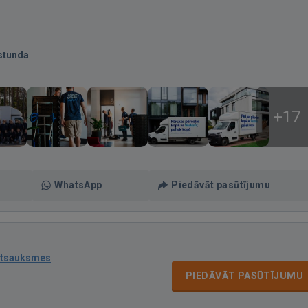
stunda
+17
WhatsApp
Piedāvāt pasūtījumu
atsauksmes
PIEDĀVĀT PASŪTĪJUMU