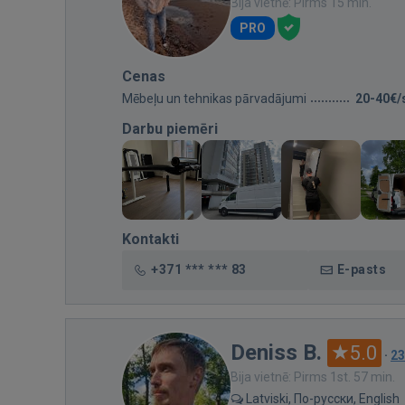
Bija vietnē: Pirms 15 min.
PRO
Cenas
Mēbeļu un tehnikas pārvadājumi
20-40€/
Darbu piemēri
Kontakti
+371 *** *** 83
E-pasts
Deniss B.
5.0
·
23
Bija vietnē: Pirms 1st. 57 min.
Latviski, По-русски, English