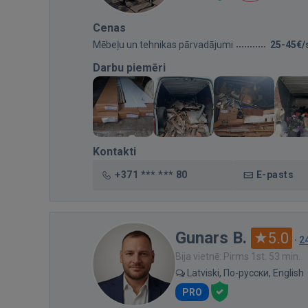
Cenas
Mēbeļu un tehnikas pārvadājumi
25-45€/
Darbu piemēri
Kontakti
+371 *** *** 80
E-pasts
Gunars B.
5.0
·
2
Bija vietnē: Pirms 1st. 53 min.
Latviski, По-русски, English
PRO