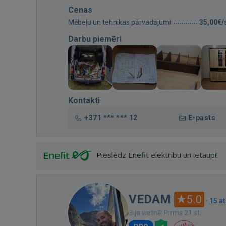
Cenas
Mēbeļu un tehnikas pārvadājumi
35,00€/
Darbu piemēri
Kontakti
+371 *** *** 12
E-pasts
Pieslēdz Enefit elektrību un ietaupi!
VEDAM
5.0
·
15 a
Bija vietnē: Pirms 21 st.