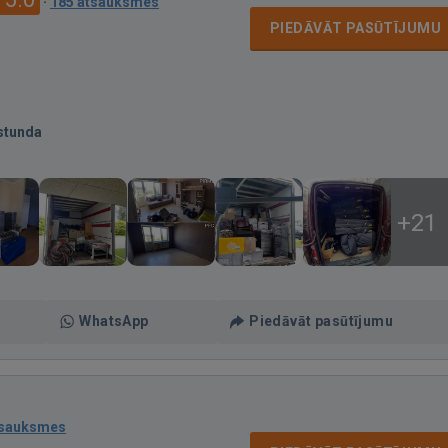
·
185 atsauksmes
PIEDĀVĀT PASŪTĪJUMU
stunda
+21
WhatsApp
Piedāvāt pasūtījumu
tsauksmes