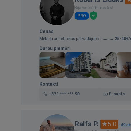
Bija vietnē: Pirms 5 st.
PRO
Cenas
Mēbeļu un tehnikas pārvadājumi
25-40€/
Darbu piemēri
Kontakti
+371 *** *** 90
E-pasts
Ralfs P.
5.0
·
49 a