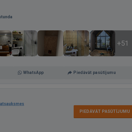
stunda
+51
WhatsApp
Piedāvāt pasūtījumu
 atsauksmes
PIEDĀVĀT PASŪTĪJUMU