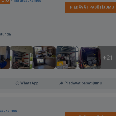
·
185 atsauksmes
PIEDĀVĀT PASŪTĪJUMU
stunda
+21
WhatsApp
Piedāvāt pasūtījumu
tsauksmes