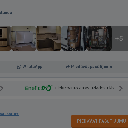
stunda
+5
WhatsApp
Piedāvāt pasūtījumu
Elektroauto ātrās uzlādes tīkls
tsauksmes
PIEDĀVĀT PASŪTĪJUMU