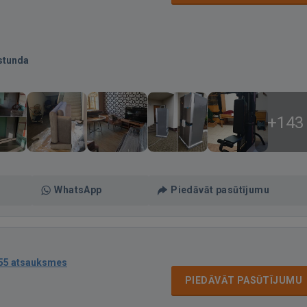
stunda
+143
WhatsApp
Piedāvāt pasūtījumu
55 atsauksmes
PIEDĀVĀT PASŪTĪJUMU