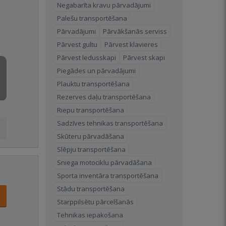
Negabarīta kravu pārvadājumi
Palešu transportēšana
Pārvadājumi
Pārvākšanās serviss
Pārvest gultu
Pārvest klavieres
Pārvest ledusskapi
Pārvest skapi
Piegādes un pārvadājumi
Plauktu transportēšana
Rezerves daļu transportēšana
Riepu transportēšana
Sadzīves tehnikas transportēšana
Skūteru pārvadāšana
Slēpju transportēšana
Sniega motociklu pārvadāšana
Sporta inventāra transportēšana
Stādu transportēšana
Starppilsētu pārcelšanās
Tehnikas iepakošana