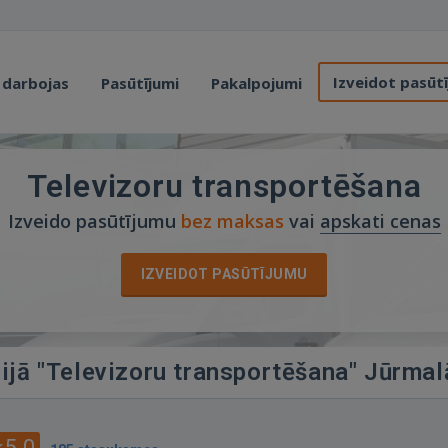
Izveidot pasūt
 darbojas
Pasūtījumi
Pakalpojumi
Televizoru transportēšana
Izveido pasūtījumu
bez maksas
vai
apskati cenas
IZVEIDOT PASŪTĪJUMU
rijā "Televizoru transportēšana" Jūrmal
5.0