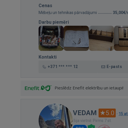
Cenas
Mēbeļu un tehnikas pārvadājumi
35,00€/
Darbu piemēri
Kontakti
+371 *** *** 12
E-pasts
Pieslēdz Enefit elektrību un ietaupi!
VEDAM
5.0
·
15 a
Bija vietnē: Pirms 7 st.