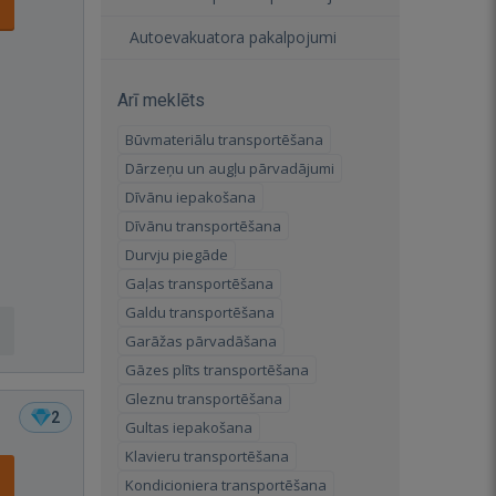
Autoevakuatora pakalpojumi
Arī meklēts
Būvmateriālu transportēšana
Dārzeņu un augļu pārvadājumi
Dīvānu iepakošana
Dīvānu transportēšana
Durvju piegāde
Gaļas transportēšana
Galdu transportēšana
Garāžas pārvadāšana
Gāzes plīts transportēšana
Gleznu transportēšana
2
Gultas iepakošana
Klavieru transportēšana
Kondicioniera transportēšana