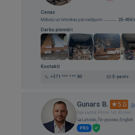
Cenas
Mēbeļu un tehnikas pārvadājumi
25-45€/
Darbu piemēri
Kontakti
+371 *** *** 80
E-pasts
Gunars B.
5.0
·
2
Bija vietnē: Pirms 1st. 45 min.
Latviski, По-русски, English
PRO