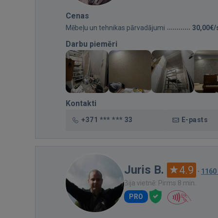
Cenas
Mēbeļu un tehnikas pārvadājumi
30,00€/
Darbu piemēri
Kontakti
+371 *** *** 33
E-pasts
Juris B.
4.9
·
1160
Bija vietnē: Pirms 8 min.
PRO