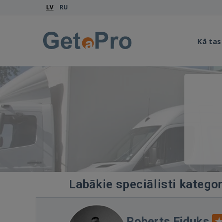
LV
RU
Kā tas
Labākie speciālisti katego
Roberts Eiduks