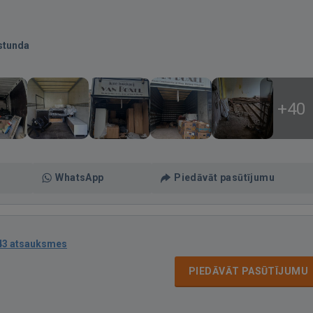
stunda
+40
WhatsApp
Piedāvāt pasūtījumu
43 atsauksmes
PIEDĀVĀT PASŪTĪJUMU