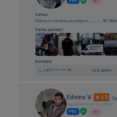
PRO
Cenas
Mēbeļu un tehnikas pārvadājumi
45-75€/
Darbu piemēri
Kontakti
+371 *** *** 79
E-pasts
Edvins V.
4.8
·
9 
Bija vietnē: Pirms 1st. 12 min.
PRO