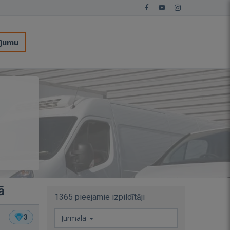
ījumu
ā
1365 pieejamie izpildītāji
3
Jūrmala