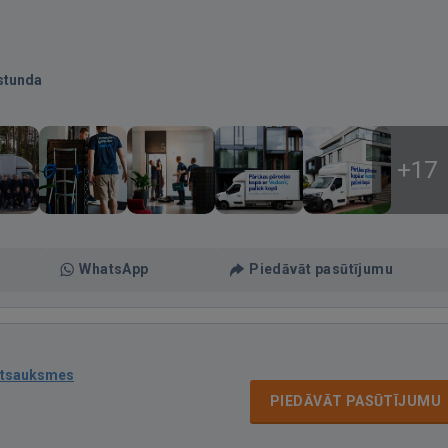
stunda
+17
WhatsApp
Piedāvāt pasūtījumu
atsauksmes
PIEDĀVĀT PASŪTĪJUMU