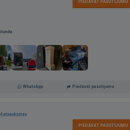
PIEDĀVĀT PASŪTĪJUMU
stunda
WhatsApp
Piedāvāt pasūtījumu
4 atsauksmes
PIEDĀVĀT PASŪTĪJUMU