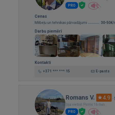
PRO
Cenas
Mēbeļu un tehnikas pārvadājumi
30-50€/
Darbu piemēri
Kontakti
+371 *** *** 15
E-pasts
Romans V.
4.9
·
Bija vietnē: Pirms 16 min.
PRO