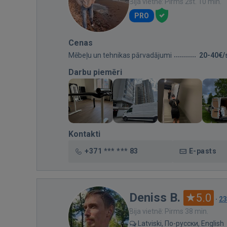
Bija vietnē: Pirms 2st. 10 min.
PRO
Cenas
Mēbeļu un tehnikas pārvadājumi
20-40€/
Darbu piemēri
Kontakti
+371 *** *** 83
E-pasts
Deniss B.
5.0
·
23
Bija vietnē: Pirms 38 min.
Latviski, По-русски, English