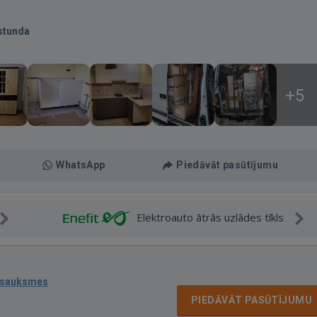
stunda
+5
WhatsApp
Piedāvāt pasūtījumu
Elektroauto ātrās uzlādes tīkls
tsauksmes
PIEDĀVĀT PASŪTĪJUMU