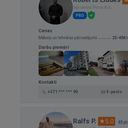
Bija vietnē: Pirms 8 st.
PRO
Cenas
Mēbeļu un tehnikas pārvadājumi
25-40€/
Darbu piemēri
Kontakti
+371 *** *** 90
E-pasts
Ralfs P.
5.0
·
49 a