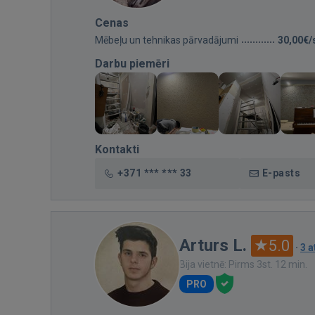
Cenas
Mēbeļu un tehnikas pārvadājumi
30,00€/
Darbu piemēri
Kontakti
+371 *** *** 33
E-pasts
Arturs L.
5.0
·
3 
Bija vietnē: Pirms 3st. 12 min.
PRO