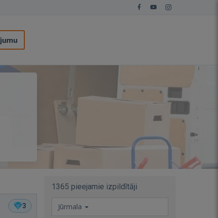
ījumu
1365 pieejamie izpildītāji
3
Jūrmala