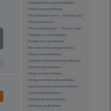
Negabarīta kravu pārvadājumi
Palešu transportēšana
Pārvākšanās serviss
Pārvest gultu
Pārvest klavieres
Pārvest ledusskapi
Pārvest skapi
Piegādes un pārvadājumi
Plauktu transportēšana
Rezerves daļu transportēšana
Riepu transportēšana
Sadzīves tehnikas transportēšana
Skūteru pārvadāšana
Slēpju transportēšana
Sniega motociklu pārvadāšana
Sporta inventāra transportēšana
Stādu transportēšana
Starppilsētu pārcelšanās
Tehnikas iepakošana