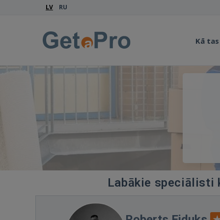
LV
RU
Kā tas
Labākie speciālisti
Roberts Eiduks