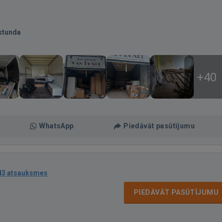
stunda
+40
WhatsApp
Piedāvāt pasūtījumu
43 atsauksmes
PIEDĀVĀT PASŪTĪJUMU