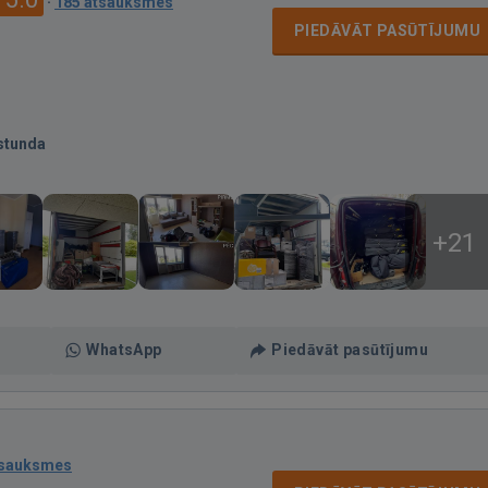
·
185 atsauksmes
PIEDĀVĀT PASŪTĪJUMU
stunda
+21
WhatsApp
Piedāvāt pasūtījumu
tsauksmes