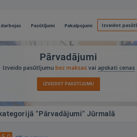
Izveidot pasūt
 darbojas
Pasūtījumi
Pakalpojumi
Pārvadājumi
Izveido pasūtījumu
bez maksas
vai
apskati cenas
IZVEIDOT PASŪTĪJUMU
 kategorijā "Pārvadājumi" Jūrmalā
5.0