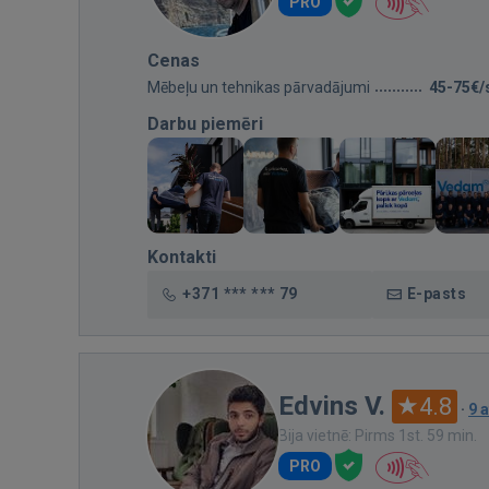
PRO
Cenas
Mēbeļu un tehnikas pārvadājumi
45-75€/
Darbu piemēri
Kontakti
+371 *** *** 79
E-pasts
Edvins V.
4.8
·
9 
Bija vietnē: Pirms 1st. 59 min.
PRO