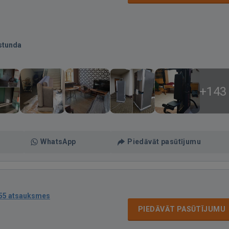
stunda
+143
WhatsApp
Piedāvāt pasūtījumu
55 atsauksmes
PIEDĀVĀT PASŪTĪJUMU