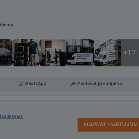
stunda
+17
WhatsApp
Piedāvāt pasūtījumu
atsauksmes
PIEDĀVĀT PASŪTĪJUMU