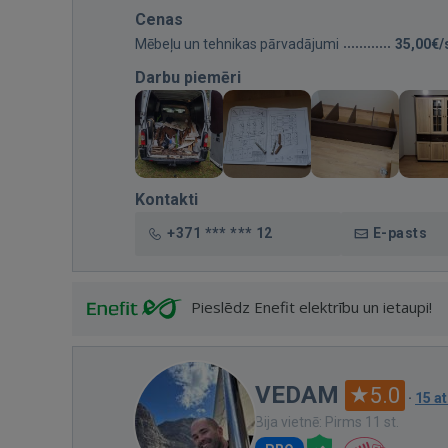
Cenas
Mēbeļu un tehnikas pārvadājumi
35,00€/
Darbu piemēri
Kontakti
+371 *** *** 12
E-pasts
Pieslēdz Enefit elektrību un ietaupi!
VEDAM
5.0
·
15 a
Bija vietnē: Pirms 11 st.