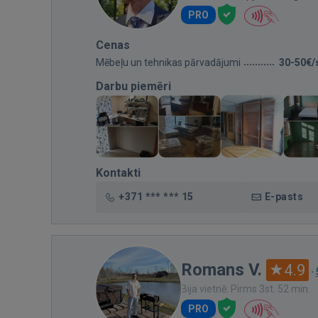
PRO
Cenas
Mēbeļu un tehnikas pārvadājumi
30-50€/
Darbu piemēri
Kontakti
+371 *** *** 15
E-pasts
Romans V.
4.9
·
Bija vietnē: Pirms 3st. 52 min.
PRO