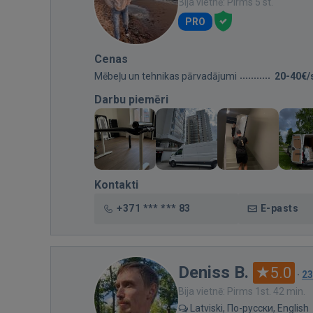
Bija vietnē: Pirms 5 st.
PRO
Cenas
Mēbeļu un tehnikas pārvadājumi
20-40€/
Darbu piemēri
Kontakti
+371 *** *** 83
E-pasts
Deniss B.
5.0
·
23
Bija vietnē: Pirms 1st. 42 min.
Latviski, По-русски, English