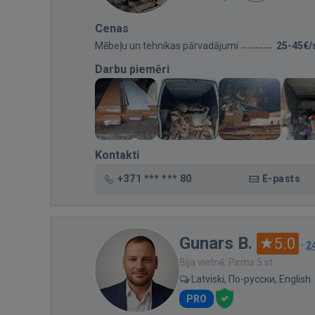
Cenas
Mēbeļu un tehnikas pārvadājumi
25-45€/
Darbu piemēri
Kontakti
+371 *** *** 80
E-pasts
Gunars B.
5.0
·
2
Bija vietnē: Pirms 5 st.
Latviski, По-русски, English
PRO