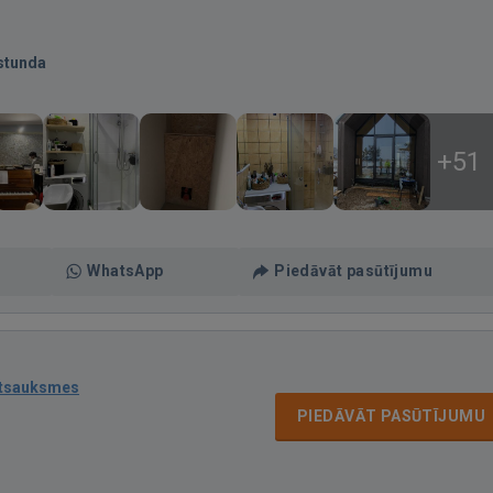
stunda
+51
WhatsApp
Piedāvāt pasūtījumu
atsauksmes
PIEDĀVĀT PASŪTĪJUMU