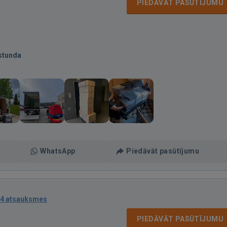
PIEDĀVĀT PASŪTĪJUMU
stunda
WhatsApp
Piedāvāt pasūtījumu
4 atsauksmes
PIEDĀVĀT PASŪTĪJUMU