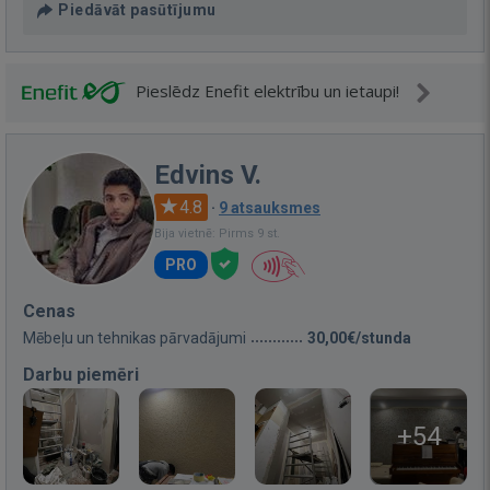
Piedāvāt pasūtījumu
Pieslēdz Enefit elektrību un ietaupi!
Edvins V.
4.8
·
9 atsauksmes
Bija vietnē: Pirms 9 st.
PRO
Cenas
Mēbeļu un tehnikas pārvadājumi
30,00€/stunda
Darbu piemēri
+54