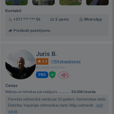
Kontakti
+371 *** *** 56
E-pasts
WhatsApp
Piedāvāt pasūtījumu
Juris B.
4.9
·
1159 atsauksmes
Bija vietnē: Pirms 9 st.
PRO
Cenas
Mēbeļu un tehnikas pārvadājumi
50,00€/stunda
Pieredze celtniecībā vairāk par 20 gadiem. Santehnikas darbi,
Elektrība, Vispārīgie celtniecības darbi. Māju celtniecīb...
lasīt
vairāk