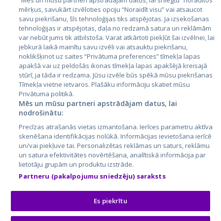
“Mēs un mūsu partneri apstrādājam datus, lai sniegtu” norādītos
mērķus, savukārt izvēloties opciju “Noraidīt visu” vai atsaucot
Latvija
savu piekrišanu, šīs tehnoloģijas tiks atspējotas. Ja izsekošanas
tehnoloģijas ir atspējotas, daļa no redzamā satura un reklāmām
Lietuva
var nebūt jums tik atbilstoša. Varat atkārtoti piekļūt šai izvēlnei, lai
jebkurā laikā mainītu savu izvēli vai atsauktu piekrišanu,
noklikšķinot uz saites “Privātuma preferences” tīmekļa lapas
apakšā vai uz peldošās ikonas tīmekļa lapas apakšējā kreisajā
stūrī, ja tāda ir redzama. Jūsu izvēle būs spēkā mūsu piekrišanas
Tīmekļa vietne ietvaros. Plašāku informāciju skatiet mūsu
Privātuma politikā.
Mēs un mūsu partneri apstrādājam datus, lai
nodrošinātu:
City24.lv
CVbankas.lt
Precīzas atrašanās vietas izmantošana. Ierīces parametru aktīva
City24.ee
Kainos.lt
skenēšana identifikācijas nolūkā. Informācijas ievietošana ierīcē
un/vai piekļuve tai. Personalizētas reklāmas un saturs, reklāmu
GetaPro.lv
Paslaugos.lt
un satura efektivitātes novērtēšana, analītiskā informācija par
GetaPro.ee
auto24.ee
lietotāju grupām un produktu izstrāde.
Skelbiu.lt
KV.ee
Partneru (pakalpojumu sniedzēju) saraksts
Autoplius.lt
Osta.ee
Aruodas.lt
KuldneBörs.ee
Es piekrītu