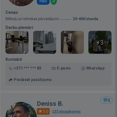
PRO
Cenas
Mēbeļu un tehnikas pārvadājumi
20-40€/stunda
Darbu piemēri
+3
Kontakti
+371 *** *** 83
E-pasts
WhatsApp
Piedāvāt pasūtījumu
2
Deniss B.
5.0
·
233 atsauksmes