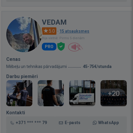
VEDAM
5.0
·
15 atsauksmes
Bija vietnē: Pirms 5 dienām
PRO
Cenas
Mēbeļu un tehnikas pārvadājumi
45-75€/stunda
Darbu piemēri
+20
Kontakti
+371 *** *** 79
E-pasts
WhatsApp