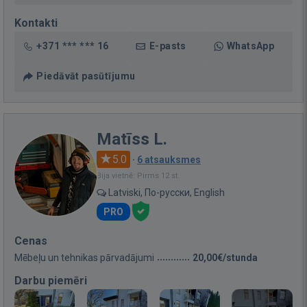
Kontakti
+371 *** *** 16
E-pasts
WhatsApp
Piedāvāt pasūtījumu
Matīss L.
5.0
·
6 atsauksmes
Bija vietnē: Pirms 12 st.
Latviski, По-русски, English
PRO
Cenas
Mēbeļu un tehnikas pārvadājumi
20,00€/stunda
Darbu piemēri