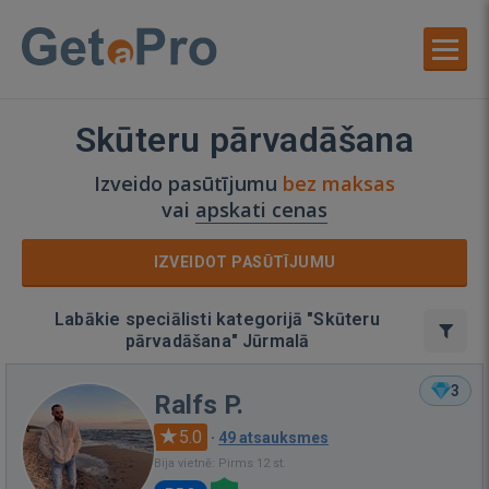
Skūteru pārvadāšana
Izveido pasūtījumu
bez maksas
vai
apskati cenas
IZVEIDOT PASŪTĪJUMU
Labākie speciālisti kategorijā "Skūteru
pārvadāšana" Jūrmalā
3
Ralfs P.
5.0
·
49 atsauksmes
Bija vietnē: Pirms 12 st.