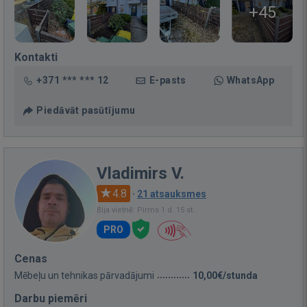
+45
Kontakti
+371 *** *** 12
E-pasts
WhatsApp
Piedāvāt pasūtījumu
Vladimirs V.
4.8
·
21 atsauksmes
Bija vietnē: Pirms 1 d. 15 st.
PRO
Cenas
Mēbeļu un tehnikas pārvadājumi
10,00€/stunda
Darbu piemēri