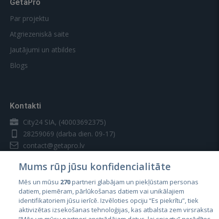
GetaPro
Par projektu
Atgriezeniskā saite
Jautājumi un atbildes
Blogs
Kontakti
City24 SIA, (40003692375)
28259069
(darba dien. 09-17)
contact@getapro.lv
Mums rūp jūsu konfidencialitāte
Mēs un mūsu
270
partneri glabājam un piekļūstam personas
datiem, piemēram, pārlūkošanas datiem vai unikālajiem
identifikatoriem jūsu ierīcē. Izvēloties opciju “Es piekrītu”, tiek
Valstis
aktivizētas izsekošanas tehnoloģijas, kas atbalsta zem virsraksta
Igaunija