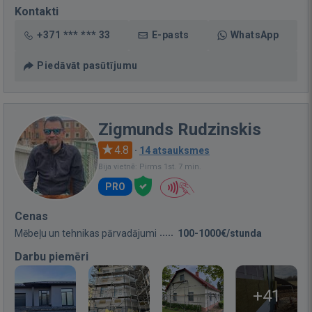
Kontakti
+371 *** *** 33
E-pasts
WhatsApp
Piedāvāt pasūtījumu
Zigmunds Rudzinskis
4.8
·
14 atsauksmes
Bija vietnē: Pirms 1st. 7 min.
PRO
Cenas
Mēbeļu un tehnikas pārvadājumi
100-1000€/stunda
Darbu piemēri
+41