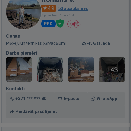
4.9
·
53 atsauksmes
Bija vietnē: Pirms 9 st.
PRO
Cenas
Mēbeļu un tehnikas pārvadājumi
25-45€/stunda
Darbu piemēri
+43
Kontakti
+371 *** *** 80
E-pasts
WhatsApp
Piedāvāt pasūtījumu