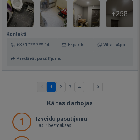
+258
Kontakti
+371 *** *** 14
E-pasts
WhatsApp
Piedāvāt pasūtījumu
...
1
2
3
4
Kā tas darbojas
1
Izveido pasūtījumu
Tas ir bezmaksas