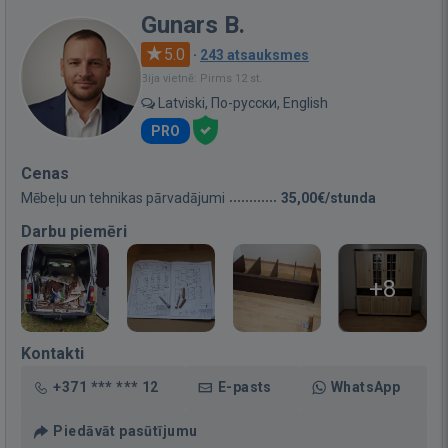
Gunars B.
5.0
·
243 atsauksmes
Bija vietnē: Pirms 12 st.
Latviski, По-русски, English
PRO
Cenas
Mēbeļu un tehnikas pārvadājumi
35,00€/stunda
Darbu piemēri
+8
Kontakti
+371 *** *** 12
E-pasts
WhatsApp
Piedāvāt pasūtījumu