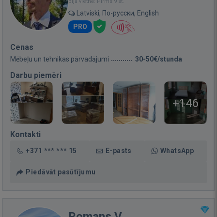
Bija vietnē: Pirms 9 st.
Latviski, По-русски, English
PRO
Cenas
Mēbeļu un tehnikas pārvadājumi
30-50€/stunda
Darbu piemēri
+146
Kontakti
+371 *** *** 15
E-pasts
WhatsApp
Piedāvāt pasūtījumu
Romans V.